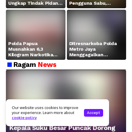
Ungkap Tindak Pidana
Pengguna Sabu,
Narkotika Golongan I
Amankan Paket 0,34
Jenis Sabu di Jalan
Gram
Swapen Perkebunan
Manokwari
Polda Papua
Ditresnarkoba Polda
Musnahkan 6,3
Metro Jaya
Kilogram Narkotika
Menggagalkan
Hasil Pengungkapan
Peredaran Sabu 5,3 Kg
Ragam
News
Jaringan Lintas
Wilayah Februari 2026
Our website uses cookies to improve
your experience. Learn more about
Accept
cookie policy
Satgas
Kepala Suku Besar Puncak Dorong