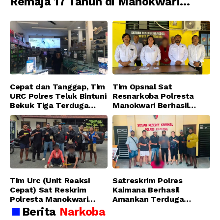
Remaja 17 Tahun di Manokwari
Ditangkap Tim URC Resmob
Jatanras Polda Papua Barat
Cepat dan Tanggap, Tim
Tim Opsnal Sat
URC Polres Teluk Bintuni
Resnarkoba Polresta
Bekuk Tiga Terduga
Manokwari Berhasil
Pelaku Pencurian di SMA
Ungkap Kasus Tindak
Sanawesen
Pidana Narkotika
Golongan I Jenis Shabu
di SP 4 Distrik Prafi kab.
Manokwari
Tim Urc (Unit Reaksi
Satreskrim Polres
Cepat) Sat Reskrim
Kaimana Berhasil
Polresta Manokwari
Amankan Terduga
Berhasil Tangkap 2
Pelaku Penganiayaan
Berita
Narkoba
Pelaku Pengeroyokan di
Menggunakan Senjata