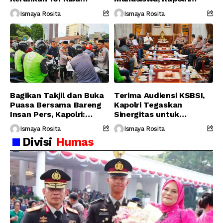
Personel Gabungan
Serukan Jaga
Ismaya Rosita
Ismaya Rosita
Persatuan-Dukung
Program Pemerintah
Bagikan Takjil dan Buka
Terima Audiensi KSBSI,
Puasa Bersama Bareng
Kapolri Tegaskan
Insan Pers, Kapolri:
Sinergitas untuk
Suara Media Suara
Perjuangkan Hak Buruh
Ismaya Rosita
Ismaya Rosita
Publik
Divisi
Humas