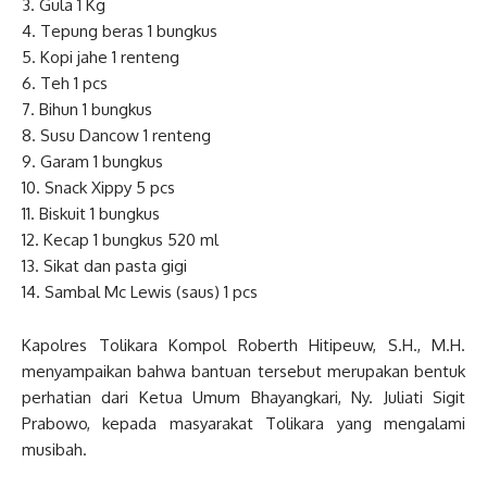
3. Gula 1 Kg
4. Tepung beras 1 bungkus
5. Kopi jahe 1 renteng
6. Teh 1 pcs
7. Bihun 1 bungkus
8. Susu Dancow 1 renteng
9. Garam 1 bungkus
10. Snack Xippy 5 pcs
11. Biskuit 1 bungkus
12. Kecap 1 bungkus 520 ml
13. Sikat dan pasta gigi
14. Sambal Mc Lewis (saus) 1 pcs
Kapolres Tolikara Kompol Roberth Hitipeuw, S.H., M.H.
menyampaikan bahwa bantuan tersebut merupakan bentuk
perhatian dari Ketua Umum Bhayangkari, Ny. Juliati Sigit
Prabowo, kepada masyarakat Tolikara yang mengalami
musibah.