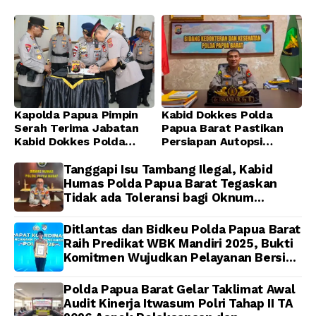
di Masjid Al-Muhajirin
Kapolda Papua Pimpin
Kabid Dokkes Polda
Serah Terima Jabatan
Papua Barat Pastikan
Kabid Dokkes Polda
Persiapan Autopsi
Papua
Jenazah Presenter TVRI
Papua Barat Yanto
Tanggapi Isu Tambang Ilegal, Kabid
Idorway Telah Matang,
Humas Polda Papua Barat Tegaskan
Pelaksanaan
Tidak ada Toleransi bagi Oknum
Dijadwalkan Kamis
Anggota
Ditlantas dan Bidkeu Polda Papua Barat
Raih Predikat WBK Mandiri 2025, Bukti
Komitmen Wujudkan Pelayanan Bersih
dan Berintegritas
Polda Papua Barat Gelar Taklimat Awal
Audit Kinerja Itwasum Polri Tahap II TA