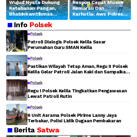
Wujud Nyata Dukung
Respon Cepat Musim
Ketahanan Pangan,
Kemarau Dan
Bhabinkamtibmas
Karhutla: Awc Polres
Banjar Ausoy Turun
Teluk Bintuni
Info
Polsek
Langsung Bantu
Padamkan Kebakaran
Warga Panen Jagung
Lahan di Jalan Poros
Polsek
Tuasai
Patroli Dialogis Polsek Kelila Sasar
Perumahan Guru SMAN Kelila
Polsek
Pastikan Wilayah Tetap Aman, Regu II Polsek
Kelila Gelar Patroli Jalan Kaki dan Sampaikan
Pesan Kamtibmas
Polsek
Regu I Polsek Kelila Tingkatkan Pengawasan
Lewat Patroli Rutin
Polsek
6 Unit Asrama Polsek Pirime Lanny Jaya
Terbakar, Polisi Lidik Dugaan Pembakaran
Berita
Satwa