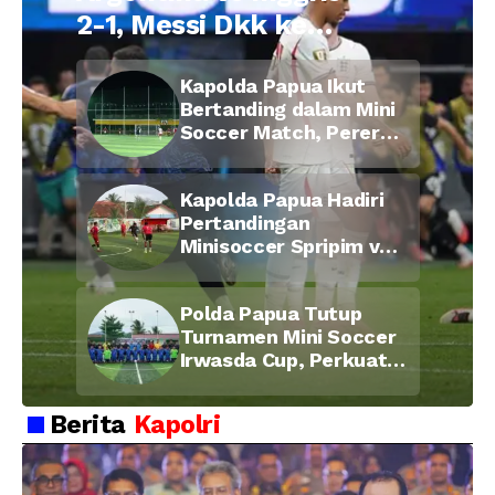
2-1, Messi Dkk ke
Final Piala Dunia
Kapolda Papua Ikut
2026
Bertanding dalam Mini
Soccer Match, Pererat
Kebersamaan Personel
di Bulan Ramadan
Kapolda Papua Hadiri
Pertandingan
Minisoccer Spripim vs
Bid Propam, Pererat
Soliditas dan
Polda Papua Tutup
Kebersamaan Personel
Turnamen Mini Soccer
Irwasda Cup, Perkuat
Soliditas dan
Kebersamaan Personel
Berita
Kapolri