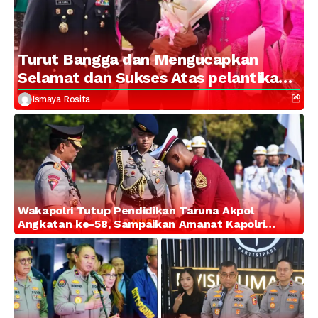
Turut Bangga dan Mengucapkan
Selamat dan Sukses Atas pelantikan
Putra Brigjen Pol Drs, A.M Kamal.
Ismaya Rosita
Sebagai Perwira Polri Lulusan AKPOL
2026
Wakapolri Tutup Pendidikan Taruna Akpol
Angkatan ke-58, Sampaikan Amanat Kapolri
kepada 282 Capaja