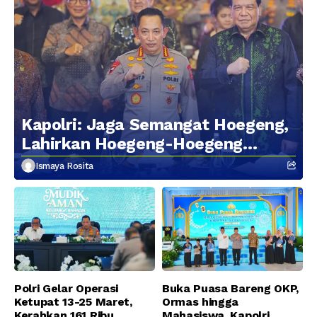
Kapolri: Jaga Semangat Hoegeng,
Lahirkan Hoegeng-Hoegeng
Berikutnya
Ismaya Rosita
Polri Gelar Operasi
Buka Puasa Bareng OKP,
Ketupat 13-25 Maret,
Ormas hingga
Kerahkan 161 Ribu
Mahasiswa, Kapolri