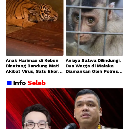
Anak Harimau di Kebun
Aniaya Satwa Dilindungi,
Binatang Bandung Mati
Dua Warga di Malaka
Akibat Virus, Satu Ekor
Diamankan Oleh Polres
Lainnya Berangsur
Malaka
Info
Seleb
Membaik