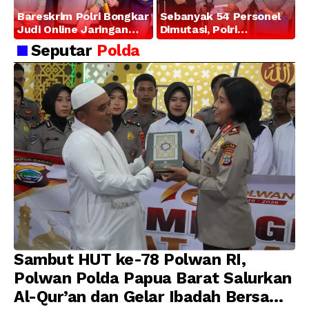
Bareskrim Polri Bongkar
Sebanyak 54 Personel
Judi Online Jaringan
Dimutasi, Polri
Internasional di Jakarta
Tegaskan Komitmen
Seputar
Polda
Barat, 321 WNA
Pembinaan Karier dan
Diamankan
Profesionalisme
Sambut HUT ke-78 Polwan RI,
Polwan Polda Papua Barat Salurkan
Al-Qur’an dan Gelar Ibadah Bersama