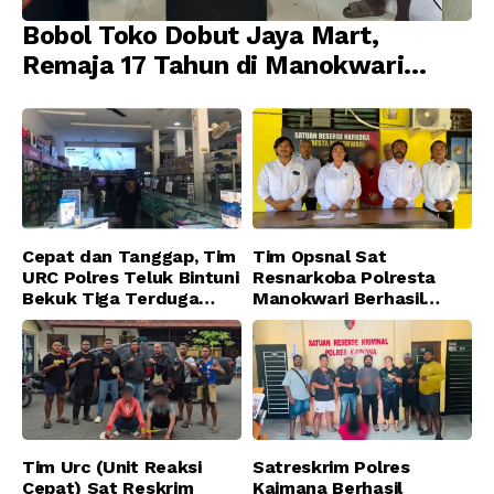
Bobol Toko Dobut Jaya Mart,
Remaja 17 Tahun di Manokwari
Ditangkap Tim URC Resmob
Jatanras Polda Papua Barat
Cepat dan Tanggap, Tim
Tim Opsnal Sat
URC Polres Teluk Bintuni
Resnarkoba Polresta
Bekuk Tiga Terduga
Manokwari Berhasil
Pelaku Pencurian di SMA
Ungkap Kasus Tindak
Sanawesen
Pidana Narkotika
Golongan I Jenis Shabu
di SP 4 Distrik Prafi kab.
Manokwari
Tim Urc (Unit Reaksi
Satreskrim Polres
Cepat) Sat Reskrim
Kaimana Berhasil