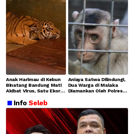
Anak Harimau di Kebun
Aniaya Satwa Dilindungi,
Binatang Bandung Mati
Dua Warga di Malaka
Akibat Virus, Satu Ekor
Diamankan Oleh Polres
Lainnya Berangsur
Malaka
Info
Seleb
Membaik