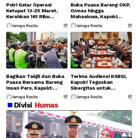
Polri Gelar Operasi
Buka Puasa Bareng OKP,
Ketupat 13-25 Maret,
Ormas hingga
Kerahkan 161 Ribu
Mahasiswa, Kapolri
Personel Gabungan
Serukan Jaga
Ismaya Rosita
Ismaya Rosita
Persatuan-Dukung
Program Pemerintah
Bagikan Takjil dan Buka
Terima Audiensi KSBSI,
Puasa Bersama Bareng
Kapolri Tegaskan
Insan Pers, Kapolri:
Sinergitas untuk
Suara Media Suara
Perjuangkan Hak Buruh
Ismaya Rosita
Ismaya Rosita
Publik
Divisi
Humas