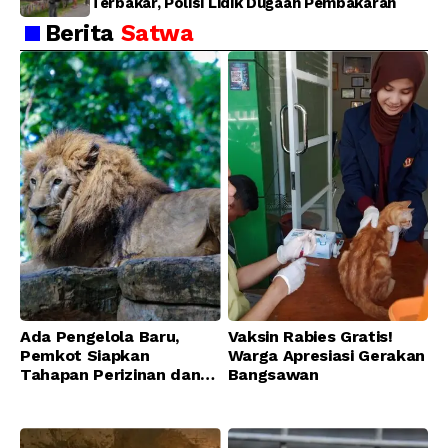
Terbakar, Polisi Lidik Dugaan Pembakaran
Berita
Satwa
Ada Pengelola Baru,
Vaksin Rabies Gratis!
Pemkot Siapkan
Warga Apresiasi Gerakan
Tahapan Perizinan dan
Bangsawan
Transisi Operasional
Bandung Zoo