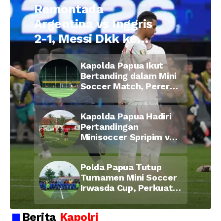
Remontada
Argentina vs Inggris
2-1, Messi Dkk ke
Final Piala Dunia
Kapolda Papua Ikut
2026
Bertanding dalam Mini
Soccer Match, Pererat
Kebersamaan Personel
di Bulan Ramadan
Kapolda Papua Hadiri
Pertandingan
Minisoccer Spripim vs
Bid Propam, Pererat
Soliditas dan
Polda Papua Tutup
Kebersamaan Personel
Turnamen Mini Soccer
Irwasda Cup, Perkuat
Soliditas dan
Kebersamaan Personel
Berita
Kapolri