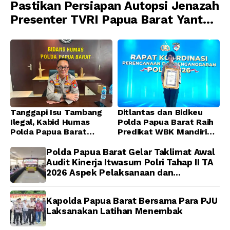
Pastikan Persiapan Autopsi Jenazah
Presenter TVRI Papua Barat Yanto
Idorway Telah Matang, Pelaksanaan
Dijadwalkan Kamis
Tanggapi Isu Tambang
Ditlantas dan Bidkeu
Ilegal, Kabid Humas
Polda Papua Barat Raih
Polda Papua Barat
Predikat WBK Mandiri
Tegaskan Tidak ada
2025, Bukti Komitmen
Toleransi bagi Oknum
Wujudkan Pelayanan
Polda Papua Barat Gelar Taklimat Awal
Anggota
Bersih dan Berintegritas
Audit Kinerja Itwasum Polri Tahap II TA
2026 Aspek Pelaksanaan dan
Pengendalian
Kapolda Papua Barat Bersama Para PJU
Laksanakan Latihan Menembak