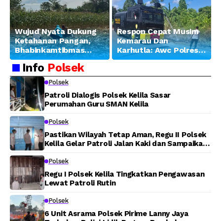
Wujud Nyata Dukung
Respon Cepat Musim
Ketahanan Pangan,
Kemarau Dan
Bhabinkamtibmas
Karhutla: Awc Polres
Banjar Ausoy Turun
Teluk Bintuni
Info
Polsek
Langsung Bantu
Padamkan Kebakaran
Warga Panen Jagung
Lahan di Jalan Poros
Polsek
Tuasai
Patroli Dialogis Polsek Kelila Sasar
Perumahan Guru SMAN Kelila
Polsek
Pastikan Wilayah Tetap Aman, Regu II Polsek
Kelila Gelar Patroli Jalan Kaki dan Sampaikan
Pesan Kamtibmas
Polsek
Regu I Polsek Kelila Tingkatkan Pengawasan
Lewat Patroli Rutin
Polsek
6 Unit Asrama Polsek Pirime Lanny Jaya