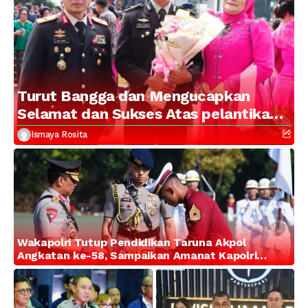
Turut Bangga dan Mengucapkan
Selamat dan Sukses Atas pelantikan
Putra Brigjen Pol Drs, A.M Kamal.
Ismaya Rosita
Sebagai Perwira Polri Lulusan AKPOL
2026
Wakapolri Tutup Pendidikan Taruna Akpol
Angkatan ke-58, Sampaikan Amanat Kapolri
kepada 282 Capaja