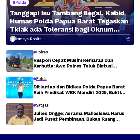
Polda
Tanggapi Isu Tambang Ilegal, Kabid
Humas Polda Papua Barat Tegaskan
Tidak ada Toleransi bagi Oknum
Anggota
Ismaya Rosita
Polres
Respon Cepat Musim Kemarau Dan
Karhutla: Awc Polres Teluk Bintuni
Padamkan Kebakaran Lahan di Jalan Poros
Tuasai
Polda
Ditlantas dan Bidkeu Polda Papua Barat
Raih Predikat WBK Mandiri 2025, Bukti
Komitmen Wujudkan Pelayanan Bersih dan
Berintegritas
Satgas
Julles Ongge: Asrama Mahasiswa Harus
Jadi Pusat Pembinaan, Bukan Ruang
Provokasi