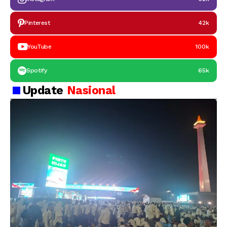
Pinterest
42k
YouTube
100k
Spotify
65k
Update
Nasional