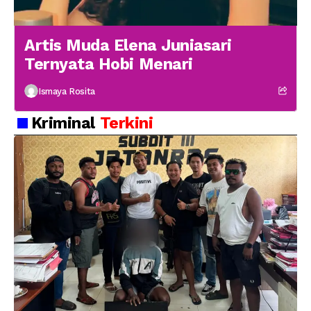
Artis Muda Elena Juniasari
Ternyata Hobi Menari
Ismaya Rosita
Kriminal
Terkini