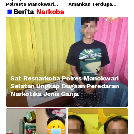
Polresta Manokwari
Amankan Terduga
Berhasil Tangkap 2
Pelaku Penganiayaan
Berita
Narkoba
Pelaku Pengeroyokan di
Menggunakan Senjata
Taman Ria kab.
Tajam
Manokwari
Sat Resnarkoba Polres Manokwari
Selatan Ungkap Dugaan Peredaran
Narkotika Jenis Ganja