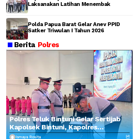
Laksanakan Latihan Menembak
Polda Papua Barat Gelar Anev PPID
Satker Triwulan I Tahun 2026
Berita
Polres
Polres Teluk Bintuni Gelar Sertijab
Kapolsek Bintuni, Kapolres
Tekankan Profesionalisme dan
Ismaya Rosita