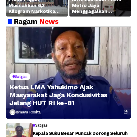
Musnahkan 6,3
Metro Jaya
Kilogram Narkotika
Menggagalkan
Hasil Pengungkapan
Peredaran Sabu 5,3 Kg
Ragam
News
Jaringan Lintas
Wilayah Februari 2026
Satgas
Ketua LMA Yahukimo Ajak
Masyarakat Jaga Kondusivitas
Jelang HUT RI ke-81
Ismaya Rosita
Satgas
Kepala Suku Besar Puncak Dorong Seluruh