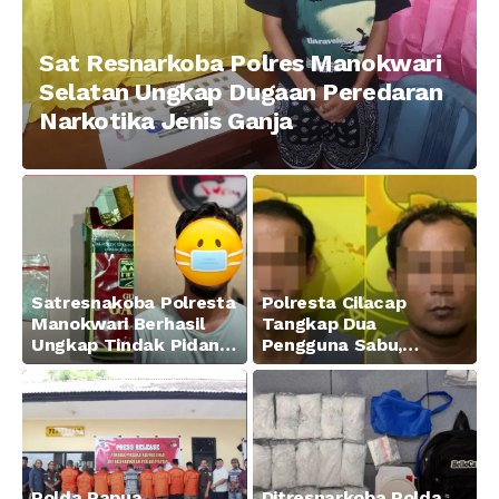
Sat Resnarkoba Polres Manokwari
Selatan Ungkap Dugaan Peredaran
Narkotika Jenis Ganja
Satresnakoba Polresta
Polresta Cilacap
Manokwari Berhasil
Tangkap Dua
Ungkap Tindak Pidana
Pengguna Sabu,
Narkotika Golongan I
Amankan Paket 0,34
Jenis Sabu di Jalan
Gram
Swapen Perkebunan
Manokwari
Polda Papua
Ditresnarkoba Polda