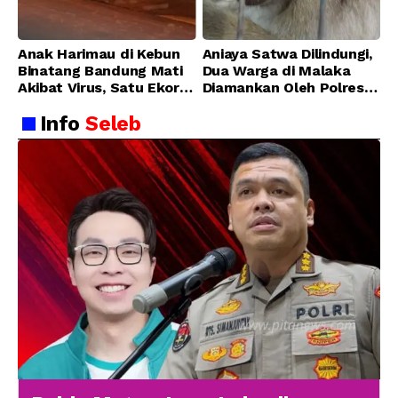
Anak Harimau di Kebun
Aniaya Satwa Dilindungi,
Binatang Bandung Mati
Dua Warga di Malaka
Akibat Virus, Satu Ekor
Diamankan Oleh Polres
Lainnya Berangsur
Malaka
Info
Seleb
Membaik