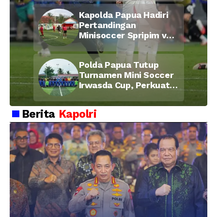
di Bulan Ramadan
Kapolda Papua Hadiri
Pertandingan
Minisoccer Spripim vs
Bid Propam, Pererat
Soliditas dan
Polda Papua Tutup
Kebersamaan Personel
Turnamen Mini Soccer
Irwasda Cup, Perkuat
Soliditas dan
Kebersamaan Personel
Berita
Kapolri