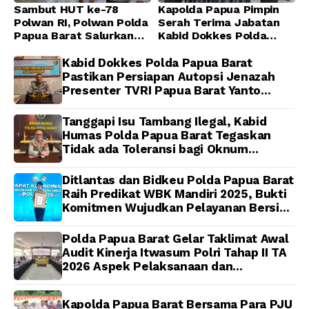
Sambut HUT ke-78
Kapolda Papua Pimpin
Polwan RI, Polwan Polda
Serah Terima Jabatan
Papua Barat Salurkan
Kabid Dokkes Polda
Al-Qur’an dan Gelar
Papua
Ibadah Bersama di
Kabid Dokkes Polda Papua Barat
Masjid Al-Muhajirin
Pastikan Persiapan Autopsi Jenazah
Presenter TVRI Papua Barat Yanto
Idorway Telah Matang, Pelaksanaan
Dijadwalkan Kamis
Tanggapi Isu Tambang Ilegal, Kabid
Humas Polda Papua Barat Tegaskan
Tidak ada Toleransi bagi Oknum
Anggota
Ditlantas dan Bidkeu Polda Papua Barat
Raih Predikat WBK Mandiri 2025, Bukti
Komitmen Wujudkan Pelayanan Bersih
dan Berintegritas
Polda Papua Barat Gelar Taklimat Awal
Audit Kinerja Itwasum Polri Tahap II TA
2026 Aspek Pelaksanaan dan
Pengendalian
Kapolda Papua Barat Bersama Para PJU