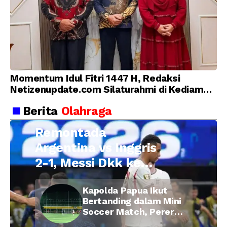
Momentum Idul Fitri 1447 H, Redaksi
Netizenupdate.com Silaturahmi di Kediaman
Kepala Desa Cilopadang
Berita
Olahraga
Remontada
Argentina vs Inggris
2-1, Messi Dkk ke
Final Piala Dunia
Kapolda Papua Ikut
2026
Bertanding dalam Mini
Soccer Match, Pererat
Kebersamaan Personel