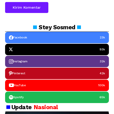
Stey
Sosmed
Facebook
23k
93k
Instagram
32k
Pinterest
42k
YouTube
100k
Spotify
65k
Update
Nasional