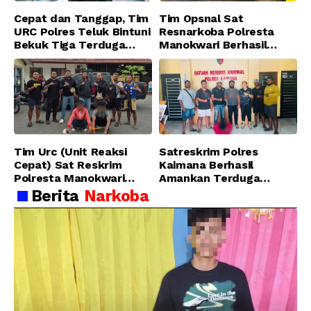
Cepat dan Tanggap, Tim
Tim Opsnal Sat
URC Polres Teluk Bintuni
Resnarkoba Polresta
Bekuk Tiga Terduga
Manokwari Berhasil
Pelaku Pencurian di SMA
Ungkap Kasus Tindak
Sanawesen
Pidana Narkotika
Golongan I Jenis Shabu
di SP 4 Distrik Prafi kab.
Manokwari
Tim Urc (Unit Reaksi
Satreskrim Polres
Cepat) Sat Reskrim
Kaimana Berhasil
Polresta Manokwari
Amankan Terduga
Berhasil Tangkap 2
Pelaku Penganiayaan
Berita
Narkoba
Pelaku Pengeroyokan di
Menggunakan Senjata
Taman Ria kab.
Tajam
Manokwari