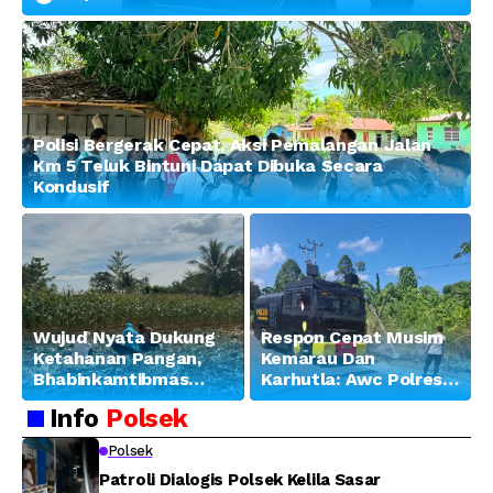
Penguatan Sinergitas
Polisi Bergerak Cepat, Aksi Pemalangan Jalan
Km 5 Teluk Bintuni Dapat Dibuka Secara
Kondusif
Wujud Nyata Dukung
Respon Cepat Musim
Ketahanan Pangan,
Kemarau Dan
Bhabinkamtibmas
Karhutla: Awc Polres
Banjar Ausoy Turun
Teluk Bintuni
Info
Polsek
Langsung Bantu
Padamkan Kebakaran
Warga Panen Jagung
Lahan di Jalan Poros
Polsek
Tuasai
Patroli Dialogis Polsek Kelila Sasar