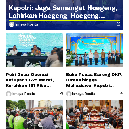
Kapolri: Jaga Semangat Hoegeng,
Lahirkan Hoegeng-Hoegeng
Berikutnya
Ismaya Rosita
Polri Gelar Operasi
Buka Puasa Bareng OKP,
Ketupat 13-25 Maret,
Ormas hingga
Kerahkan 161 Ribu
Mahasiswa, Kapolri
Personel Gabungan
Serukan Jaga
Ismaya Rosita
Ismaya Rosita
Persatuan-Dukung
Program Pemerintah