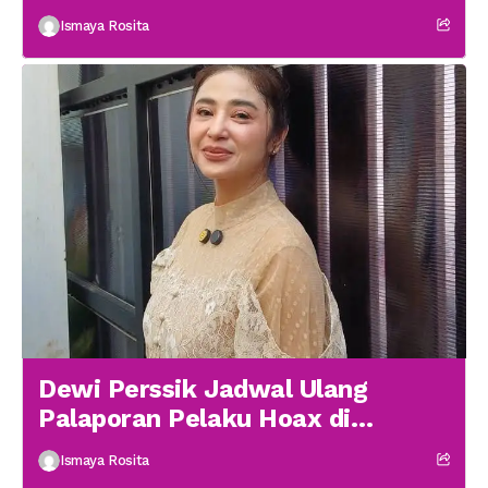
menikah
Ismaya Rosita
Dewi Perssik Jadwal Ulang
Palaporan Pelaku Hoax di
Medsos
Ismaya Rosita