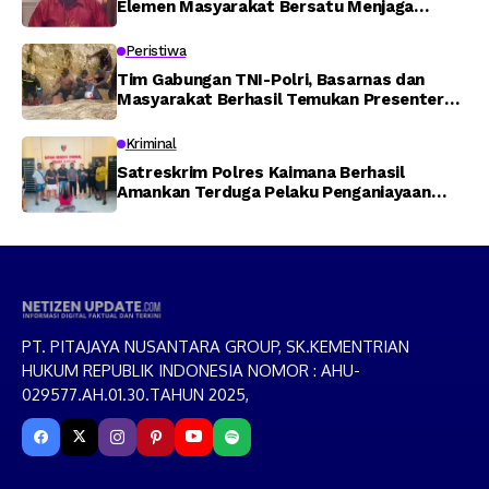
Elemen Masyarakat Bersatu Menjaga
Stabilitas Keamanan
Peristiwa
Tim Gabungan TNI-Polri, Basarnas dan
Masyarakat Berhasil Temukan Presenter
TVRI Papua Barat yang Hilang di Sungai
Memti
Kriminal
Satreskrim Polres Kaimana Berhasil
Amankan Terduga Pelaku Penganiayaan
Menggunakan Senjata Tajam
PT. PITAJAYA NUSANTARA GROUP, SK.KEMENTRIAN
HUKUM REPUBLIK INDONESIA NOMOR : AHU-
029577.AH.01.30.TAHUN 2025,