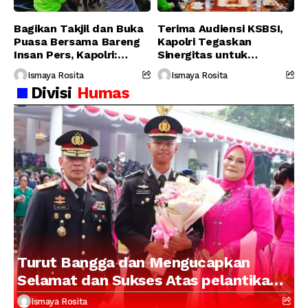
Bagikan Takjil dan Buka
Terima Audiensi KSBSI,
Puasa Bersama Bareng
Kapolri Tegaskan
Insan Pers, Kapolri:
Sinergitas untuk
Suara Media Suara
Perjuangkan Hak Buruh
Ismaya Rosita
Ismaya Rosita
Publik
Divisi
Humas
Turut Bangga dan Mengucapkan
Selamat dan Sukses Atas pelantikan
Putra Brigjen Pol Drs, A.M Kamal.
Ismaya Rosita