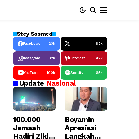
Stey
Sosmed
Facebook
23k
93k
Instagram
32k
Pinterest
42k
YouTube
100k
Spotify
65k
Update
Nasional
100.000
Boyamin
Jemaah
Apresiasi
Hadiri Zikir
Langkah