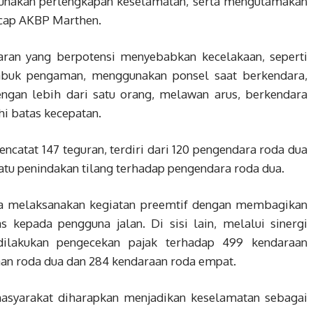
gunakan perlengkapan keselamatan, serta mengutamakan
 ucap AKBP Marthen.
aran yang berpotensi menyebabkan kecelakaan, seperti
buk pengaman, menggunakan ponsel saat berkendara,
ngan lebih dari satu orang, melawan arus, berkendara
i batas kecepatan.
ncatat 147 teguran, terdiri dari 120 pengendara roda dua
atu penindakan tilang terhadap pengendara roda dua.
ga melaksanakan kegiatan preemtif dengan membagikan
s kepada pengguna jalan. Di sisi lain, melalui sinergi
dilakukan pengecekan pajak terhadap 499 kendaraan
raan roda dua dan 284 kendaraan roda empat.
yarakat diharapkan menjadikan keselamatan sebagai