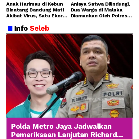
Anak Harimau di Kebun
Aniaya Satwa Dilindungi,
Binatang Bandung Mati
Dua Warga di Malaka
Akibat Virus, Satu Ekor
Diamankan Oleh Polres
Lainnya Berangsur
Malaka
Info
Seleb
Membaik
Polda Metro Jaya Jadwalkan
Pemeriksaan Lanjutan Richard