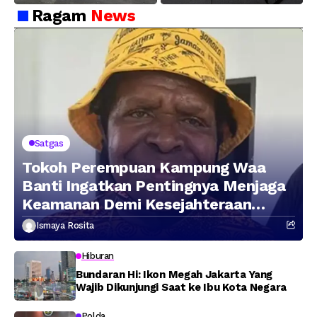
Hasil Pengungkapan
Peredaran Sabu 5,3 Kg
Ragam
News
Jaringan Lintas
Wilayah Februari 2026
Satgas
Tokoh Perempuan Kampung Waa
Banti Ingatkan Pentingnya Menjaga
Keamanan Demi Kesejahteraan
Masyarakat
Ismaya Rosita
Hiburan
Bundaran Hi: Ikon Megah Jakarta Yang
Wajib Dikunjungi Saat ke Ibu Kota Negara
Polda