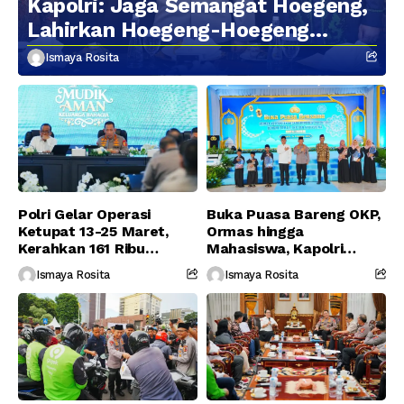
Kapolri: Jaga Semangat Hoegeng,
Lahirkan Hoegeng-Hoegeng
Berikutnya
Ismaya Rosita
Polri Gelar Operasi
Buka Puasa Bareng OKP,
Ketupat 13-25 Maret,
Ormas hingga
Kerahkan 161 Ribu
Mahasiswa, Kapolri
Personel Gabungan
Serukan Jaga
Ismaya Rosita
Ismaya Rosita
Persatuan-Dukung
Program Pemerintah