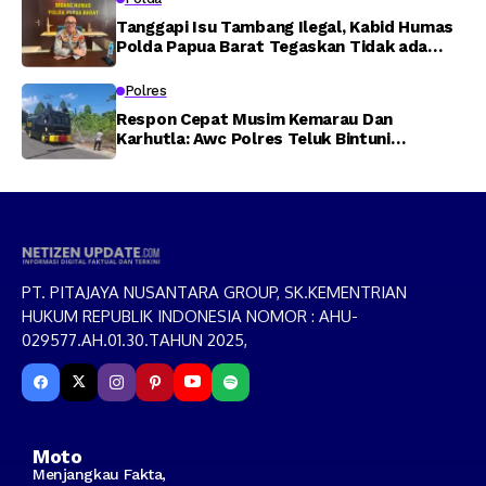
Tanggapi Isu Tambang Ilegal, Kabid Humas
Polda Papua Barat Tegaskan Tidak ada
Toleransi bagi Oknum Anggota
Polres
Respon Cepat Musim Kemarau Dan
Karhutla: Awc Polres Teluk Bintuni
Padamkan Kebakaran Lahan di Jalan Poros
Tuasai
PT. PITAJAYA NUSANTARA GROUP, SK.KEMENTRIAN
HUKUM REPUBLIK INDONESIA NOMOR : AHU-
029577.AH.01.30.TAHUN 2025,
Moto
Menjangkau Fakta,