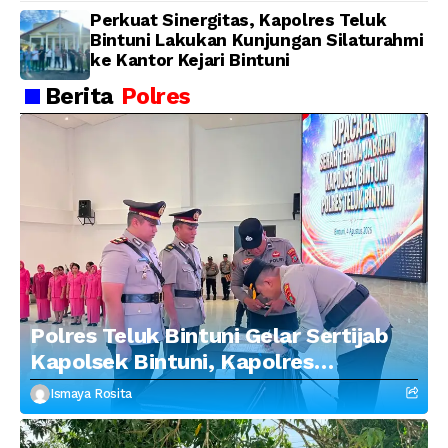
Perkuat Sinergitas, Kapolres Teluk
Bintuni Lakukan Kunjungan Silaturahmi
ke Kantor Kejari Bintuni
Berita
Polres
Polres Teluk Bintuni Gelar Sertijab
Kapolsek Bintuni, Kapolres
Tekankan Profesionalisme dan
Ismaya Rosita
Penguatan Sinergitas