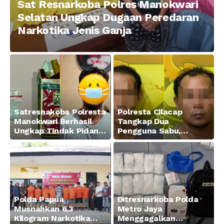
Sat Resnarkoba Polres Manokwari
Selatan Ungkap Dugaan Peredaran
Narkotika Jenis Ganja
Satresnakoba Polresta
Polresta Cilacap
Manokwari Berhasil
Tangkap Dua
Ungkap Tindak Pidana
Pengguna Sabu,
Narkotika Golongan I
Amankan Paket 0,34
Jenis Sabu di Jalan
Gram
Swapen Perkebunan
Manokwari
Polda Papua
Ditresnarkoba Polda
Musnahkan 6,3
Metro Jaya
Kilogram Narkotika
Menggagalkan