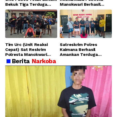
Bekuk Tiga Terduga
Manokwari Berhasil
Pelaku Pencurian di SMA
Ungkap Kasus Tindak
Sanawesen
Pidana Narkotika
Golongan I Jenis Shabu
di SP 4 Distrik Prafi kab.
Manokwari
Tim Urc (Unit Reaksi
Satreskrim Polres
Cepat) Sat Reskrim
Kaimana Berhasil
Polresta Manokwari
Amankan Terduga
Berhasil Tangkap 2
Pelaku Penganiayaan
Berita
Narkoba
Pelaku Pengeroyokan di
Menggunakan Senjata
Taman Ria kab.
Tajam
Manokwari