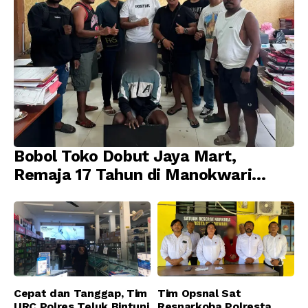
Bobol Toko Dobut Jaya Mart,
Remaja 17 Tahun di Manokwari
Ditangkap Tim URC Resmob
Jatanras Polda Papua Barat
Cepat dan Tanggap, Tim
Tim Opsnal Sat
URC Polres Teluk Bintuni
Resnarkoba Polresta