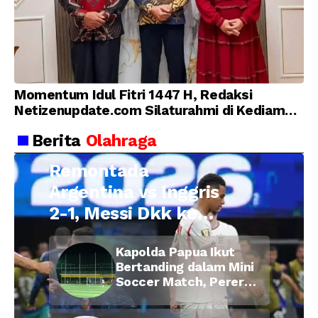
Momentum Idul Fitri 1447 H, Redaksi
Netizenupdate.com Silaturahmi di Kediaman
Kepala Desa Cilopadang
Berita
Olahraga
Remontada
Argentina vs Inggris
2-1, Messi Dkk ke
Final Piala Dunia
Kapolda Papua Ikut
2026
Bertanding dalam Mini
Soccer Match, Pererat
Kebersamaan Personel
di Bulan Ramadan