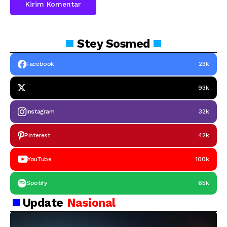
Stey
Sosmed
Facebook
23k
93k
Instagram
32k
Pinterest
42k
YouTube
100k
Spotify
65k
Update
Nasional