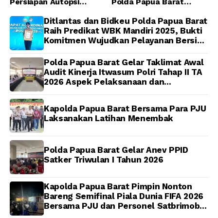
Persiapan Autopsi
Polda Papua Barat
Jenazah Presenter TVRI
Tegaskan Tidak ada
Papua Barat Yanto
Toleransi bagi Oknum
Ditlantas dan Bidkeu Polda Papua Barat
Idorway Telah Matang,
Anggota
Raih Predikat WBK Mandiri 2025, Bukti
Pelaksanaan
Komitmen Wujudkan Pelayanan Bersih
Dijadwalkan Kamis
dan Berintegritas
Polda Papua Barat Gelar Taklimat Awal
Audit Kinerja Itwasum Polri Tahap II TA
2026 Aspek Pelaksanaan dan
Pengendalian
Kapolda Papua Barat Bersama Para PJU
Laksanakan Latihan Menembak
Polda Papua Barat Gelar Anev PPID
Satker Triwulan I Tahun 2026
Kapolda Papua Barat Pimpin Nonton
Bareng Semifinal Piala Dunia FIFA 2026
Bersama PJU dan Personel Satbrimob
Polda Papua Barat