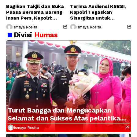
Bagikan Takjil dan Buka
Terima Audiensi KSBSI,
Puasa Bersama Bareng
Kapolri Tegaskan
Insan Pers, Kapolri:
Sinergitas untuk
Suara Media Suara
Perjuangkan Hak Buruh
Ismaya Rosita
Ismaya Rosita
Publik
Divisi
Humas
Turut Bangga dan Mengucapkan
Selamat dan Sukses Atas pelantikan
Putra Brigjen Pol Drs, A.M Kamal.
Ismaya Rosita
Sebagai Perwira Polri Lulusan AKPOL