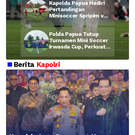
Kapolda Papua Hadiri
Pertandingan
Minisoccer Spripim vs
Bid Propam, Pererat
Soliditas dan
Polda Papua Tutup
Kebersamaan Personel
Turnamen Mini Soccer
Irwasda Cup, Perkuat
Soliditas dan
Kebersamaan Personel
Berita
Kapolri