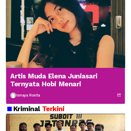
Artis Muda Elena Juniasari
Ternyata Hobi Menari
Ismaya Rosita
Kriminal
Terkini