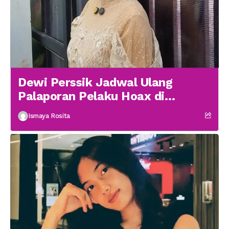
Dewi Perssik Jadwal Ulang
Palaporan Pelaku Hoax di
Medsos
Ismaya Rosita