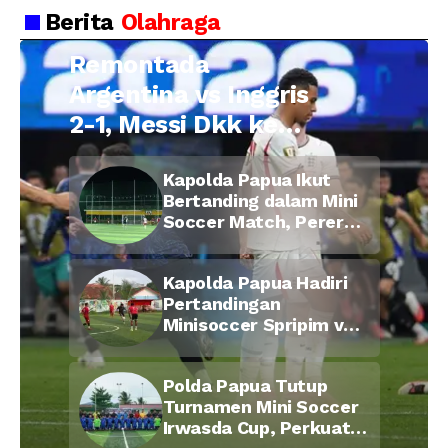
Kepala Desa Cilopadang
Berita
Olahraga
Remontada
Argentina vs Inggris
2-1, Messi Dkk ke
Final Piala Dunia
Kapolda Papua Ikut
2026
Bertanding dalam Mini
Soccer Match, Pererat
Kebersamaan Personel
di Bulan Ramadan
Kapolda Papua Hadiri
Pertandingan
Minisoccer Spripim vs
Bid Propam, Pererat
Soliditas dan
Polda Papua Tutup
Kebersamaan Personel
Turnamen Mini Soccer
Irwasda Cup, Perkuat