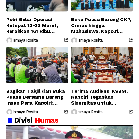
Polri Gelar Operasi
Buka Puasa Bareng OKP,
Ketupat 13-25 Maret,
Ormas hingga
Kerahkan 161 Ribu
Mahasiswa, Kapolri
Personel Gabungan
Serukan Jaga
Ismaya Rosita
Ismaya Rosita
Persatuan-Dukung
Program Pemerintah
Bagikan Takjil dan Buka
Terima Audiensi KSBSI,
Puasa Bersama Bareng
Kapolri Tegaskan
Insan Pers, Kapolri:
Sinergitas untuk
Suara Media Suara
Perjuangkan Hak Buruh
Ismaya Rosita
Ismaya Rosita
Publik
Divisi
Humas