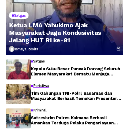
Satgas
Ketua LMA Yahukimo Ajak
Masyarakat Jaga Kondusivitas
Jelang HUT RI ke-81
Ismaya Rosita
Satgas
Kepala Suku Besar Puncak Dorong Seluruh
Elemen Masyarakat Bersatu Menjaga
Stabilitas Keamanan
Peristiwa
Tim Gabungan TNI-Polri, Basarnas dan
Masyarakat Berhasil Temukan Presenter
TVRI Papua Barat yang Hilang di Sungai
Memti
Kriminal
Satreskrim Polres Kaimana Berhasil
Amankan Terduga Pelaku Penganiayaan
Menggunakan Senjata Tajam