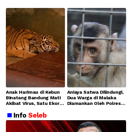
Bandung Zoo
Anak Harimau di Kebun
Aniaya Satwa Dilindungi,
Binatang Bandung Mati
Dua Warga di Malaka
Akibat Virus, Satu Ekor
Diamankan Oleh Polres
Lainnya Berangsur
Malaka
Info
Seleb
Membaik