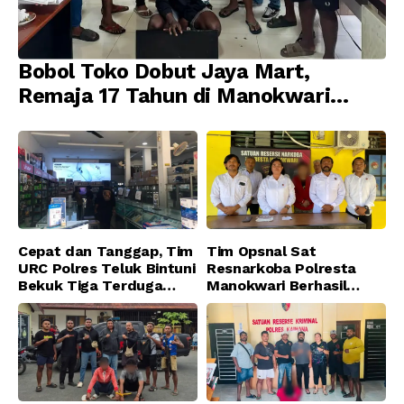
Bobol Toko Dobut Jaya Mart,
Remaja 17 Tahun di Manokwari
Ditangkap Tim URC Resmob
Jatanras Polda Papua Barat
Cepat dan Tanggap, Tim
Tim Opsnal Sat
URC Polres Teluk Bintuni
Resnarkoba Polresta
Bekuk Tiga Terduga
Manokwari Berhasil
Pelaku Pencurian di SMA
Ungkap Kasus Tindak
Sanawesen
Pidana Narkotika
Golongan I Jenis Shabu
di SP 4 Distrik Prafi kab.
Manokwari