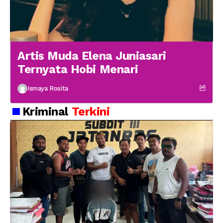
Artis Muda Elena Juniasari
Ternyata Hobi Menari
Ismaya Rosita
Kriminal
Terkini