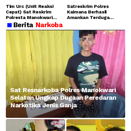
Tim Urc (Unit Reaksi
Satreskrim Polres
Cepat) Sat Reskrim
Kaimana Berhasil
Polresta Manokwari
Amankan Terduga
Berhasil Tangkap 2
Pelaku Penganiayaan
Berita
Narkoba
Pelaku Pengeroyokan di
Menggunakan Senjata
Taman Ria kab.
Tajam
Manokwari
Sat Resnarkoba Polres Manokwari
Selatan Ungkap Dugaan Peredaran
Narkotika Jenis Ganja