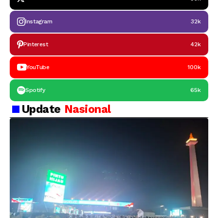
Instagram
32k
Pinterest
42k
YouTube
100k
Spotify
65k
Update
Nasional