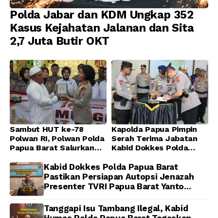
Polda Jabar dan KDM Ungkap 352
Kasus Kejahatan Jalanan dan Sita
2,7 Juta Butir OKT
Sambut HUT ke-78
Kapolda Papua Pimpin
Polwan RI, Polwan Polda
Serah Terima Jabatan
Papua Barat Salurkan
Kabid Dokkes Polda
Al-Qur’an dan Gelar
Papua
Ibadah Bersama di
Kabid Dokkes Polda Papua Barat
Masjid Al-Muhajirin
Pastikan Persiapan Autopsi Jenazah
Presenter TVRI Papua Barat Yanto
Idorway Telah Matang, Pelaksanaan
Dijadwalkan Kamis
Tanggapi Isu Tambang Ilegal, Kabid
Humas Polda Papua Barat Tegaskan