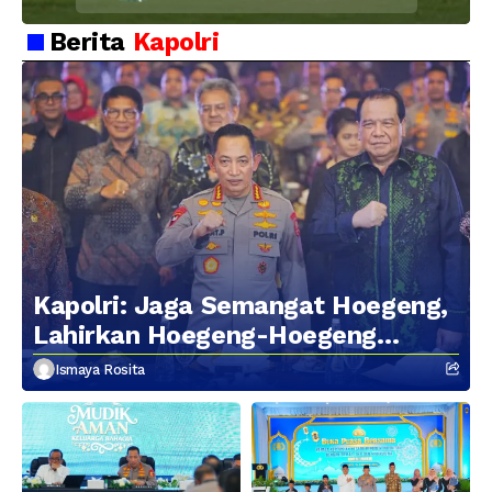
Soliditas dan
Kebersamaan Personel
Berita
Kapolri
Kapolri: Jaga Semangat Hoegeng,
Lahirkan Hoegeng-Hoegeng
Berikutnya
Ismaya Rosita