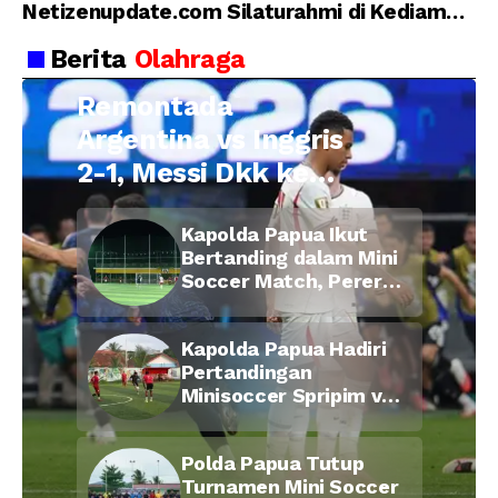
Netizenupdate.com Silaturahmi di Kediaman
Kepala Desa Cilopadang
Berita
Olahraga
Remontada
Argentina vs Inggris
2-1, Messi Dkk ke
Final Piala Dunia
Kapolda Papua Ikut
2026
Bertanding dalam Mini
Soccer Match, Pererat
Kebersamaan Personel
di Bulan Ramadan
Kapolda Papua Hadiri
Pertandingan
Minisoccer Spripim vs
Bid Propam, Pererat
Soliditas dan
Polda Papua Tutup
Kebersamaan Personel
Turnamen Mini Soccer