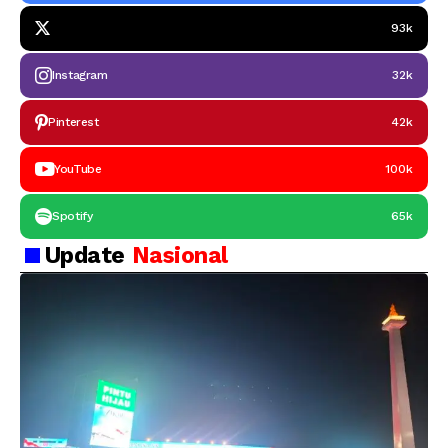
93k
Instagram
32k
Pinterest
42k
YouTube
100k
Spotify
65k
Update
Nasional