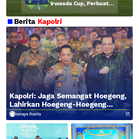
Irwasda Cup, Perkuat
Soliditas dan
Kebersamaan Personel
Berita
Kapolri
Kapolri: Jaga Semangat Hoegeng,
Lahirkan Hoegeng-Hoegeng
Berikutnya
Ismaya Rosita