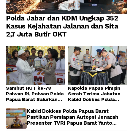
Polda Jabar dan KDM Ungkap 352
Kasus Kejahatan Jalanan dan Sita
2,7 Juta Butir OKT
Sambut HUT ke-78
Kapolda Papua Pimpin
Polwan RI, Polwan Polda
Serah Terima Jabatan
Papua Barat Salurkan
Kabid Dokkes Polda
Al-Qur’an dan Gelar
Papua
Ibadah Bersama di
Kabid Dokkes Polda Papua Barat
Masjid Al-Muhajirin
Pastikan Persiapan Autopsi Jenazah
Presenter TVRI Papua Barat Yanto
Idorway Telah Matang, Pelaksanaan