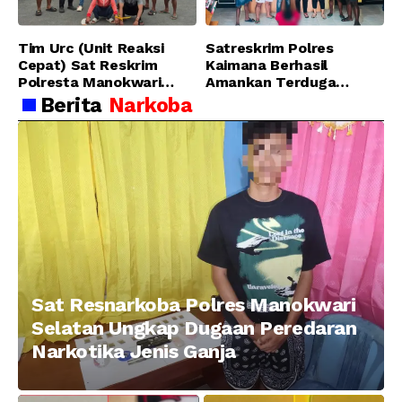
Tim Urc (Unit Reaksi
Satreskrim Polres
Cepat) Sat Reskrim
Kaimana Berhasil
Polresta Manokwari
Amankan Terduga
Berhasil Tangkap 2
Pelaku Penganiayaan
Berita
Narkoba
Pelaku Pengeroyokan di
Menggunakan Senjata
Taman Ria kab.
Tajam
Manokwari
Sat Resnarkoba Polres Manokwari
Selatan Ungkap Dugaan Peredaran
Narkotika Jenis Ganja