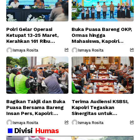
Polri Gelar Operasi
Buka Puasa Bareng OKP,
Ketupat 13-25 Maret,
Ormas hingga
Kerahkan 161 Ribu
Mahasiswa, Kapolri
Personel Gabungan
Serukan Jaga
Ismaya Rosita
Ismaya Rosita
Persatuan-Dukung
Program Pemerintah
Bagikan Takjil dan Buka
Terima Audiensi KSBSI,
Puasa Bersama Bareng
Kapolri Tegaskan
Insan Pers, Kapolri:
Sinergitas untuk
Suara Media Suara
Perjuangkan Hak Buruh
Ismaya Rosita
Ismaya Rosita
Publik
Divisi
Humas