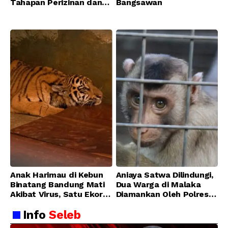
Tahapan Perizinan dan
Bangsawan
Transisi Operasional
Bandung Zoo
Anak Harimau di Kebun
Aniaya Satwa Dilindungi,
Binatang Bandung Mati
Dua Warga di Malaka
Akibat Virus, Satu Ekor
Diamankan Oleh Polres
Lainnya Berangsur
Malaka
Info
Seleb
Membaik