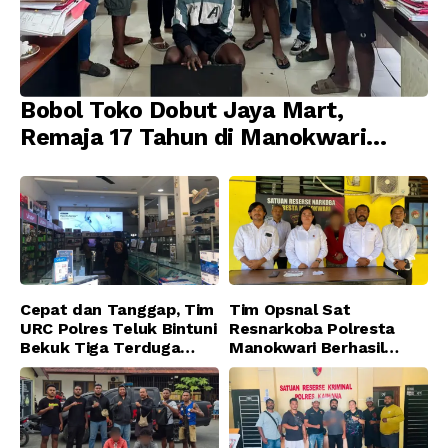
Bobol Toko Dobut Jaya Mart,
Remaja 17 Tahun di Manokwari
Ditangkap Tim URC Resmob
Jatanras Polda Papua Barat
Cepat dan Tanggap, Tim
Tim Opsnal Sat
URC Polres Teluk Bintuni
Resnarkoba Polresta
Bekuk Tiga Terduga
Manokwari Berhasil
Pelaku Pencurian di SMA
Ungkap Kasus Tindak
Sanawesen
Pidana Narkotika
Golongan I Jenis Shabu
di SP 4 Distrik Prafi kab.
Manokwari