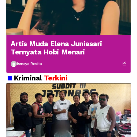
Artis Muda Elena Juniasari
Ternyata Hobi Menari
Ismaya Rosita
Kriminal
Terkini