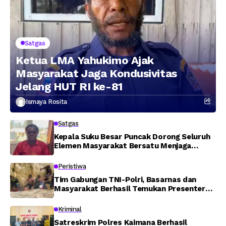
Satgas
Ketua LMA Yahukimo Ajak
Masyarakat Jaga Kondusivitas
Jelang HUT RI ke-81
Ismaya Rosita
Satgas
Kepala Suku Besar Puncak Dorong Seluruh
Elemen Masyarakat Bersatu Menjaga
Stabilitas Keamanan
Peristiwa
Tim Gabungan TNI-Polri, Basarnas dan
Masyarakat Berhasil Temukan Presenter
TVRI Papua Barat yang Hilang di Sungai
Memti
Kriminal
Satreskrim Polres Kaimana Berhasil