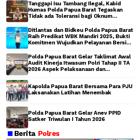
Dijadwalkan Kamis
Tanggapi Isu Tambang Ilegal, Kabid
Humas Polda Papua Barat Tegaskan
Tidak ada Toleransi bagi Oknum
Anggota
Ditlantas dan Bidkeu Polda Papua Barat
Raih Predikat WBK Mandiri 2025, Bukti
Komitmen Wujudkan Pelayanan Bersih
dan Berintegritas
Polda Papua Barat Gelar Taklimat Awal
Audit Kinerja Itwasum Polri Tahap II TA
2026 Aspek Pelaksanaan dan
Pengendalian
Kapolda Papua Barat Bersama Para PJU
Laksanakan Latihan Menembak
Polda Papua Barat Gelar Anev PPID
Satker Triwulan I Tahun 2026
Berita
Polres