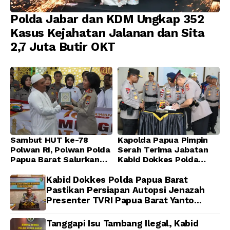
Polda Jabar dan KDM Ungkap 352
Kasus Kejahatan Jalanan dan Sita
2,7 Juta Butir OKT
Sambut HUT ke-78
Kapolda Papua Pimpin
Polwan RI, Polwan Polda
Serah Terima Jabatan
Papua Barat Salurkan
Kabid Dokkes Polda
Al-Qur’an dan Gelar
Papua
Ibadah Bersama di
Kabid Dokkes Polda Papua Barat
Masjid Al-Muhajirin
Pastikan Persiapan Autopsi Jenazah
Presenter TVRI Papua Barat Yanto
Idorway Telah Matang, Pelaksanaan
Dijadwalkan Kamis
Tanggapi Isu Tambang Ilegal, Kabid