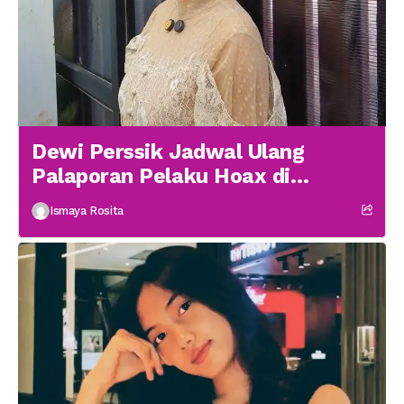
Dewi Perssik Jadwal Ulang
Palaporan Pelaku Hoax di
Medsos
Ismaya Rosita