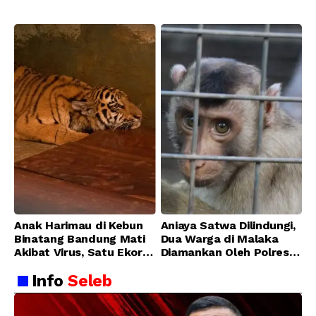
Bandung Zoo
Anak Harimau di Kebun
Aniaya Satwa Dilindungi,
Binatang Bandung Mati
Dua Warga di Malaka
Akibat Virus, Satu Ekor
Diamankan Oleh Polres
Lainnya Berangsur
Malaka
Info
Seleb
Membaik