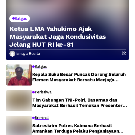
Satgas
Ketua LMA Yahukimo Ajak
Masyarakat Jaga Kondusivitas
Jelang HUT RI ke-81
Ismaya Rosita
Satgas
Kepala Suku Besar Puncak Dorong Seluruh
Elemen Masyarakat Bersatu Menjaga
Stabilitas Keamanan
Peristiwa
Tim Gabungan TNI-Polri, Basarnas dan
Masyarakat Berhasil Temukan Presenter
TVRI Papua Barat yang Hilang di Sungai
Memti
Kriminal
Satreskrim Polres Kaimana Berhasil
Amankan Terduga Pelaku Penganiayaan