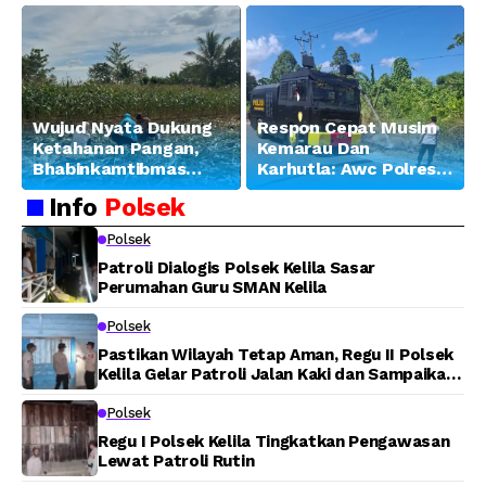
Wujud Nyata Dukung
Respon Cepat Musim
Ketahanan Pangan,
Kemarau Dan
Bhabinkamtibmas
Karhutla: Awc Polres
Banjar Ausoy Turun
Teluk Bintuni
Info
Polsek
Langsung Bantu
Padamkan Kebakaran
Warga Panen Jagung
Lahan di Jalan Poros
Polsek
Tuasai
Patroli Dialogis Polsek Kelila Sasar
Perumahan Guru SMAN Kelila
Polsek
Pastikan Wilayah Tetap Aman, Regu II Polsek
Kelila Gelar Patroli Jalan Kaki dan Sampaikan
Pesan Kamtibmas
Polsek
Regu I Polsek Kelila Tingkatkan Pengawasan
Lewat Patroli Rutin