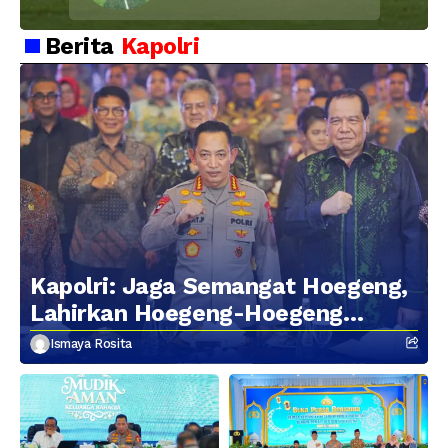
Soliditas dan
Kebersamaan Personel
Berita
Kapolri
Kapolri: Jaga Semangat Hoegeng,
Lahirkan Hoegeng-Hoegeng
Berikutnya
Ismaya Rosita