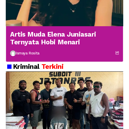
Artis Muda Elena Juniasari
Ternyata Hobi Menari
Ismaya Rosita
Kriminal
Terkini