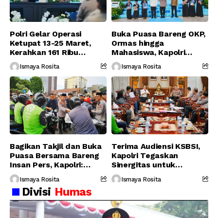
Polri Gelar Operasi
Buka Puasa Bareng OKP,
Ketupat 13-25 Maret,
Ormas hingga
Kerahkan 161 Ribu
Mahasiswa, Kapolri
Personel Gabungan
Serukan Jaga
Ismaya Rosita
Ismaya Rosita
Persatuan-Dukung
Program Pemerintah
Bagikan Takjil dan Buka
Terima Audiensi KSBSI,
Puasa Bersama Bareng
Kapolri Tegaskan
Insan Pers, Kapolri:
Sinergitas untuk
Suara Media Suara
Perjuangkan Hak Buruh
Ismaya Rosita
Ismaya Rosita
Publik
Divisi
Humas