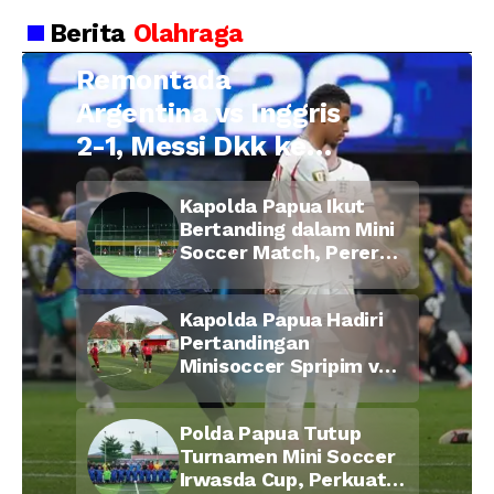
Kepala Desa Cilopadang
Berita
Olahraga
Remontada
Argentina vs Inggris
2-1, Messi Dkk ke
Final Piala Dunia
Kapolda Papua Ikut
2026
Bertanding dalam Mini
Soccer Match, Pererat
Kebersamaan Personel
di Bulan Ramadan
Kapolda Papua Hadiri
Pertandingan
Minisoccer Spripim vs
Bid Propam, Pererat
Soliditas dan
Polda Papua Tutup
Kebersamaan Personel
Turnamen Mini Soccer
Irwasda Cup, Perkuat