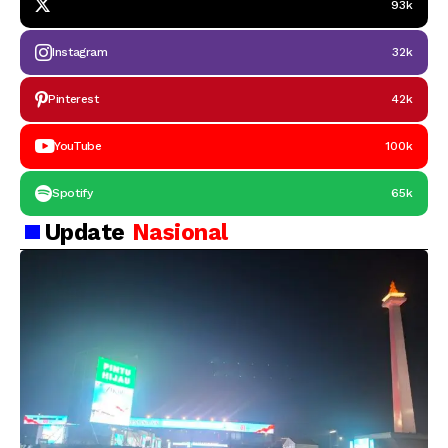
93k
Instagram
32k
Pinterest
42k
YouTube
100k
Spotify
65k
Update
Nasional