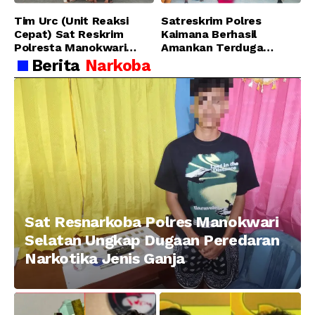
Tim Urc (Unit Reaksi
Satreskrim Polres
Cepat) Sat Reskrim
Kaimana Berhasil
Polresta Manokwari
Amankan Terduga
Berhasil Tangkap 2
Pelaku Penganiayaan
Berita
Narkoba
Pelaku Pengeroyokan di
Menggunakan Senjata
Taman Ria kab.
Tajam
Manokwari
Sat Resnarkoba Polres Manokwari
Selatan Ungkap Dugaan Peredaran
Narkotika Jenis Ganja