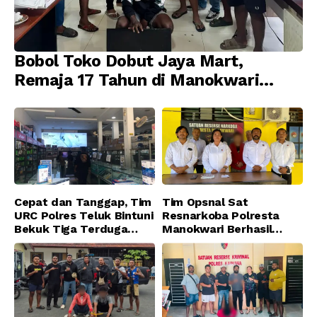
Bobol Toko Dobut Jaya Mart,
Remaja 17 Tahun di Manokwari
Ditangkap Tim URC Resmob
Jatanras Polda Papua Barat
Cepat dan Tanggap, Tim
Tim Opsnal Sat
URC Polres Teluk Bintuni
Resnarkoba Polresta
Bekuk Tiga Terduga
Manokwari Berhasil
Pelaku Pencurian di SMA
Ungkap Kasus Tindak
Sanawesen
Pidana Narkotika
Golongan I Jenis Shabu
di SP 4 Distrik Prafi kab.
Manokwari