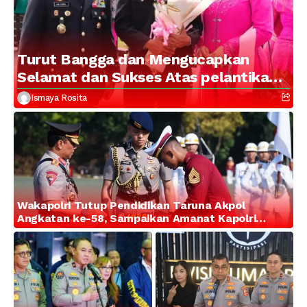
Turut Bangga dan Mengucapkan
Selamat dan Sukses Atas pelantikan
Putra Brigjen Pol Drs, A.M Kamal.
Ismaya Rosita
Sebagai Perwira Polri Lulusan AKPOL
2026
Wakapolri Tutup Pendidikan Taruna Akpol
Angkatan ke-58, Sampaikan Amanat Kapolri
kepada 282 Capaja