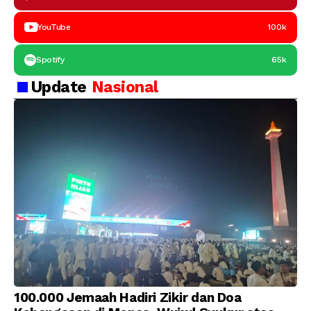
YouTube
100k
Spotify
65k
Update
Nasional
100.000 Jemaah Hadiri Zikir dan Doa