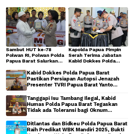
Sambut HUT ke-78
Kapolda Papua Pimpin
Polwan RI, Polwan Polda
Serah Terima Jabatan
Papua Barat Salurkan
Kabid Dokkes Polda
Al-Qur’an dan Gelar
Papua
Ibadah Bersama di
Kabid Dokkes Polda Papua Barat
Masjid Al-Muhajirin
Pastikan Persiapan Autopsi Jenazah
Presenter TVRI Papua Barat Yanto
Idorway Telah Matang, Pelaksanaan
Dijadwalkan Kamis
Tanggapi Isu Tambang Ilegal, Kabid
Humas Polda Papua Barat Tegaskan
Tidak ada Toleransi bagi Oknum
Anggota
Ditlantas dan Bidkeu Polda Papua Barat
Raih Predikat WBK Mandiri 2025, Bukti