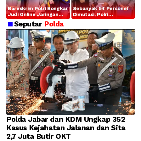
Bareskrim Polri Bongkar
Sebanyak 54 Personel
Judi Online Jaringan
Dimutasi, Polri
Internasional di Jakarta
Tegaskan Komitmen
Seputar
Polda
Barat, 321 WNA
Pembinaan Karier dan
Diamankan
Profesionalisme
Polda Jabar dan KDM Ungkap 352
Kasus Kejahatan Jalanan dan Sita
2,7 Juta Butir OKT