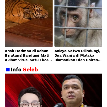
Anak Harimau di Kebun
Aniaya Satwa Dilindungi,
Binatang Bandung Mati
Dua Warga di Malaka
Akibat Virus, Satu Ekor
Diamankan Oleh Polres
Lainnya Berangsur
Malaka
Info
Seleb
Membaik