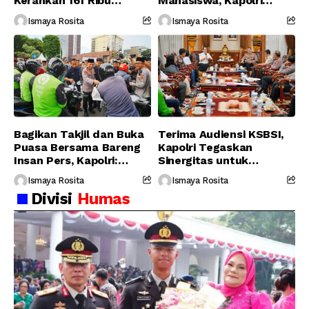
Kerahkan 161 Ribu
Mahasiswa, Kapolri
Personel Gabungan
Serukan Jaga
Ismaya Rosita
Ismaya Rosita
Persatuan-Dukung
Program Pemerintah
Bagikan Takjil dan Buka
Terima Audiensi KSBSI,
Puasa Bersama Bareng
Kapolri Tegaskan
Insan Pers, Kapolri:
Sinergitas untuk
Suara Media Suara
Perjuangkan Hak Buruh
Ismaya Rosita
Ismaya Rosita
Publik
Divisi
Humas