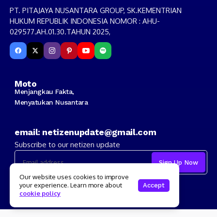
PT. PITAJAYA NUSANTARA GROUP, SK.KEMENTRIAN
HUKUM REPUBLIK INDONESIA NOMOR : AHU-
029577.AH.01.30.TAHUN 2025,
Moto
Menjangkau Fakta,
Menyatukan Nusantara
email: netizenupdate@gmail.com
Subscribe to our netizen update
Our website uses cookies to improve
I consent to the terms and conditions
your experience. Learn more about
Accept
cookie policy