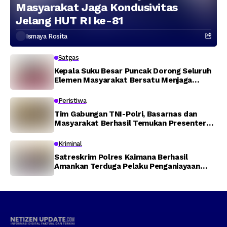
Masyarakat Jaga Kondusivitas
Jelang HUT RI ke-81
Ismaya Rosita
Satgas
Kepala Suku Besar Puncak Dorong Seluruh
Elemen Masyarakat Bersatu Menjaga
Stabilitas Keamanan
Peristiwa
Tim Gabungan TNI-Polri, Basarnas dan
Masyarakat Berhasil Temukan Presenter
TVRI Papua Barat yang Hilang di Sungai
Memti
Kriminal
Satreskrim Polres Kaimana Berhasil
Amankan Terduga Pelaku Penganiayaan
Menggunakan Senjata Tajam