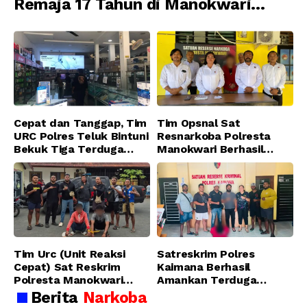
Remaja 17 Tahun di Manokwari
Ditangkap Tim URC Resmob
Jatanras Polda Papua Barat
Cepat dan Tanggap, Tim
Tim Opsnal Sat
URC Polres Teluk Bintuni
Resnarkoba Polresta
Bekuk Tiga Terduga
Manokwari Berhasil
Pelaku Pencurian di SMA
Ungkap Kasus Tindak
Sanawesen
Pidana Narkotika
Golongan I Jenis Shabu
di SP 4 Distrik Prafi kab.
Manokwari
Tim Urc (Unit Reaksi
Satreskrim Polres
Cepat) Sat Reskrim
Kaimana Berhasil
Polresta Manokwari
Amankan Terduga
Berhasil Tangkap 2
Pelaku Penganiayaan
Berita
Narkoba
Pelaku Pengeroyokan di
Menggunakan Senjata