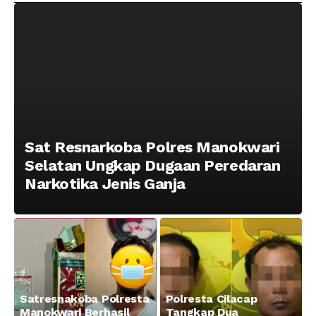
Taman Ria kab.
Tajam
Manokwari
Sat Resnarkoba Polres Manokwari
Selatan Ungkap Dugaan Peredaran
Narkotika Jenis Ganja
Satresnakoba Polresta
Polresta Cilacap
Manokwari Berhasil
Tangkap Dua