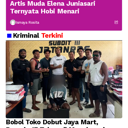
Artis Muda Elena Juniasari
Ternyata Hobi Menari
Ismaya Rosita
Kriminal
Terkini
Bobol Toko Dobut Jaya Mart,