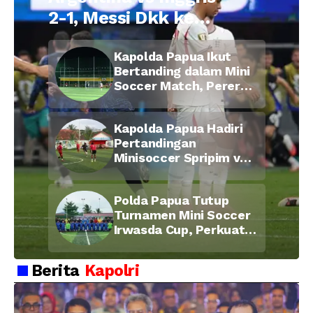
2-1, Messi Dkk ke
Final Piala Dunia
Kapolda Papua Ikut
2026
Bertanding dalam Mini
Soccer Match, Pererat
Kebersamaan Personel
di Bulan Ramadan
Kapolda Papua Hadiri
Pertandingan
Minisoccer Spripim vs
Bid Propam, Pererat
Soliditas dan
Polda Papua Tutup
Kebersamaan Personel
Turnamen Mini Soccer
Irwasda Cup, Perkuat
Soliditas dan
Kebersamaan Personel
Berita
Kapolri