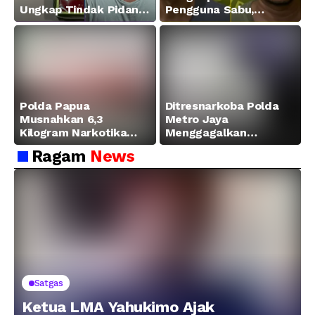
Ungkap Tindak Pidana
Pengguna Sabu,
Narkotika Golongan I
Amankan Paket 0,34
Jenis Sabu di Jalan
Gram
Swapen Perkebunan
Manokwari
Polda Papua
Ditresnarkoba Polda
Musnahkan 6,3
Metro Jaya
Kilogram Narkotika
Menggagalkan
Hasil Pengungkapan
Peredaran Sabu 5,3 Kg
Ragam
News
Jaringan Lintas
Wilayah Februari 2026
Satgas
Ketua LMA Yahukimo Ajak