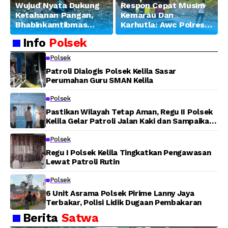
Wujud Nyata Dukung
Respon Cepat Musim
Ketahanan Pangan,
Kemarau Dan
Bhabinkamtibmas
Karhutla: Awc Polres
Banjar Ausoy Turun
Teluk Bintuni
Info
Polsek
Langsung Bantu
Padamkan Kebakaran
Warga Panen Jagung
Lahan di Jalan Poros
Polsek
Tuasai
Patroli Dialogis Polsek Kelila Sasar
Perumahan Guru SMAN Kelila
Polsek
Pastikan Wilayah Tetap Aman, Regu II Polsek
Kelila Gelar Patroli Jalan Kaki dan Sampaikan
Pesan Kamtibmas
Polsek
Regu I Polsek Kelila Tingkatkan Pengawasan
Lewat Patroli Rutin
Polsek
6 Unit Asrama Polsek Pirime Lanny Jaya
Terbakar, Polisi Lidik Dugaan Pembakaran
Berita
Satwa