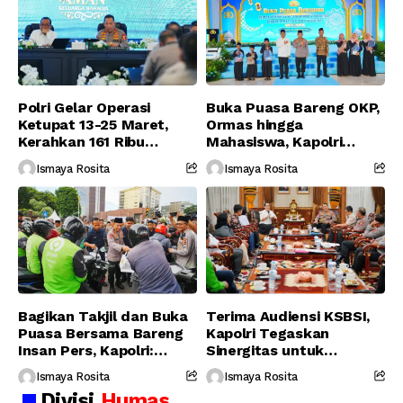
Polri Gelar Operasi
Buka Puasa Bareng OKP,
Ketupat 13-25 Maret,
Ormas hingga
Kerahkan 161 Ribu
Mahasiswa, Kapolri
Personel Gabungan
Serukan Jaga
Ismaya Rosita
Ismaya Rosita
Persatuan-Dukung
Program Pemerintah
Bagikan Takjil dan Buka
Terima Audiensi KSBSI,
Puasa Bersama Bareng
Kapolri Tegaskan
Insan Pers, Kapolri:
Sinergitas untuk
Suara Media Suara
Perjuangkan Hak Buruh
Ismaya Rosita
Ismaya Rosita
Publik
Divisi
Humas