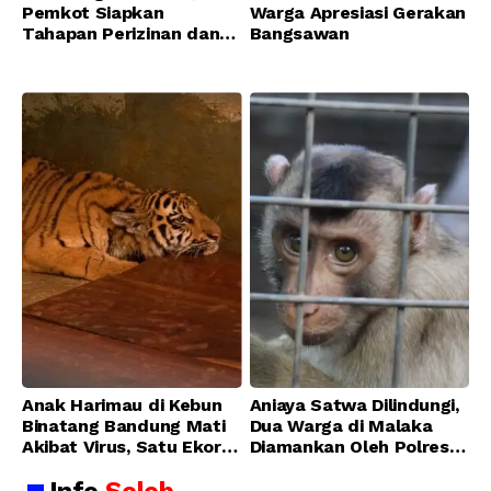
Pemkot Siapkan
Warga Apresiasi Gerakan
Tahapan Perizinan dan
Bangsawan
Transisi Operasional
Bandung Zoo
Anak Harimau di Kebun
Aniaya Satwa Dilindungi,
Binatang Bandung Mati
Dua Warga di Malaka
Akibat Virus, Satu Ekor
Diamankan Oleh Polres
Lainnya Berangsur
Malaka
Membaik