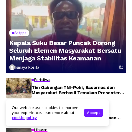
Satgas
Kepala Suku Besar Puncak Dorong
Seluruh Elemen Masyarakat Bersatu
Menjaga Stabilitas Keamanan
Ismaya Rosita
Peristiwa
Tim Gabungan TNI-Polri, Basarnas dan
Masyarakat Berhasil Temukan Presenter
TVRI Papua Barat yang Hilang di Sungai
Memti
Kriminal
Our website uses cookies to improve
Satreskrim Polres Kaimana Berhasil
your experience. Learn more about
Accept
cookie policy
Amankan Terduga Pelaku Penganiayaan
Menggunakan Senjata Tajam
Hiburan