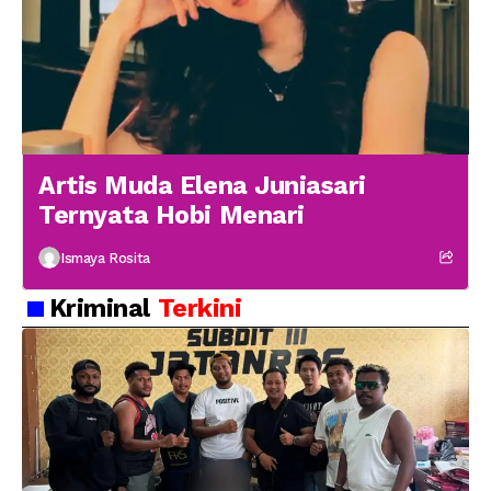
Artis Muda Elena Juniasari
Ternyata Hobi Menari
Ismaya Rosita
Kriminal
Terkini