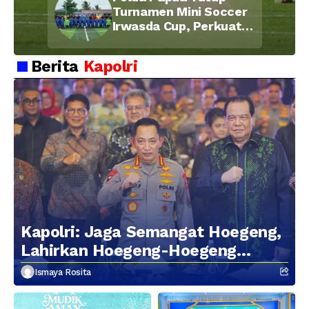
Turnamen Mini Soccer
Irwasda Cup, Perkuat
Soliditas dan
Kebersamaan Personel
Berita
Kapolri
Kapolri: Jaga Semangat Hoegeng,
Lahirkan Hoegeng-Hoegeng
Berikutnya
Ismaya Rosita