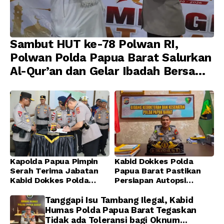
Sambut HUT ke-78 Polwan RI,
Polwan Polda Papua Barat Salurkan
Al-Qur’an dan Gelar Ibadah Bersama
di Masjid Al-Muhajirin
Kapolda Papua Pimpin
Kabid Dokkes Polda
Serah Terima Jabatan
Papua Barat Pastikan
Kabid Dokkes Polda
Persiapan Autopsi
Papua
Jenazah Presenter TVRI
Papua Barat Yanto
Tanggapi Isu Tambang Ilegal, Kabid
Idorway Telah Matang,
Humas Polda Papua Barat Tegaskan
Pelaksanaan
Tidak ada Toleransi bagi Oknum