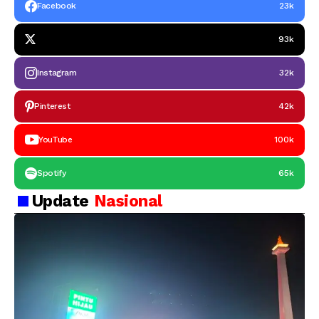
Facebook
23k
93k
Instagram
32k
Pinterest
42k
YouTube
100k
Spotify
65k
Update
Nasional