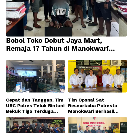
Bobol Toko Dobut Jaya Mart,
Remaja 17 Tahun di Manokwari
Ditangkap Tim URC Resmob
Jatanras Polda Papua Barat
Cepat dan Tanggap, Tim
Tim Opsnal Sat
URC Polres Teluk Bintuni
Resnarkoba Polresta
Bekuk Tiga Terduga
Manokwari Berhasil
Pelaku Pencurian di SMA
Ungkap Kasus Tindak
Sanawesen
Pidana Narkotika
Golongan I Jenis Shabu