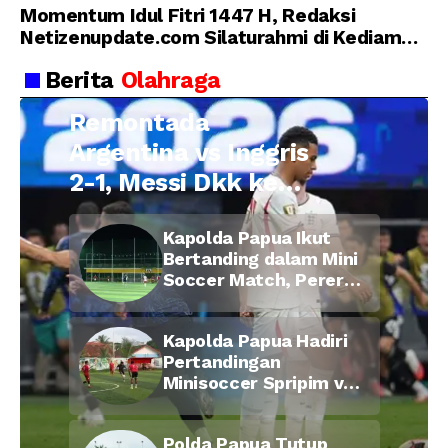
Momentum Idul Fitri 1447 H, Redaksi
Netizenupdate.com Silaturahmi di Kediaman
Kepala Desa Cilopadang
Berita
Olahraga
Remontada
Argentina vs Inggris
2-1, Messi Dkk ke
Final Piala Dunia
Kapolda Papua Ikut
2026
Bertanding dalam Mini
Soccer Match, Pererat
Kebersamaan Personel
di Bulan Ramadan
Kapolda Papua Hadiri
Pertandingan
Minisoccer Spripim vs
Bid Propam, Pererat
Soliditas dan
Polda Papua Tutup
Kebersamaan Personel