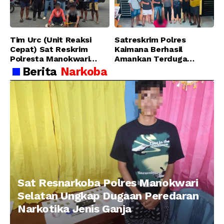
di SP 4 Distrik Prafi kab.
Manokwari
Tim Urc (Unit Reaksi
Satreskrim Polres
Cepat) Sat Reskrim
Kaimana Berhasil
Polresta Manokwari
Amankan Terduga
Berhasil Tangkap 2
Pelaku Penganiayaan
Berita
Narkoba
Pelaku Pengeroyokan di
Menggunakan Senjata
Taman Ria kab.
Tajam
Manokwari
Sat Resnarkoba Polres Manokwari
Selatan Ungkap Dugaan Peredaran
Narkotika Jenis Ganja