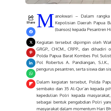
M
anokwari – Dalam rangka 
Kepolisian Daerah Papua Ba
Share
(bansos) kepada Pesantren Hi
Kegiatan tersebut dipimpin oleh Waka
GRGP., CHCM., CRPP., dan dihadiri o
Polda Papua Barat Kombes Pol Sulis
Pol Robertus A. Pandiangan, S.I.K.
pengurus pesantren, serta siswa dan si
Dalam kegiatan tersebut, Polda Pap
sembako dan 35 Al-Qur’an kepada pih
kepedulian Polri kepada masyarakat
sebagai bentuk pengabdian Polri ya
masyarakat dalam momentum Hari Bha