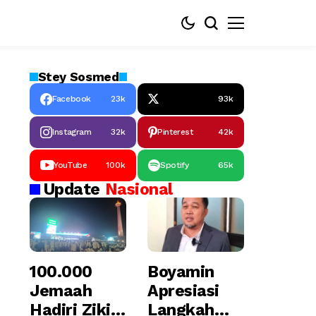
Stey
Sosmed
Facebook
23k
93k
Instagram
32k
Pinterest
42k
YouTube
100k
Spotify
65k
Update
Nasional
100.000
Boyamin
Jemaah
Apresiasi
Hadiri Zikir
Langkah