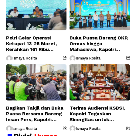
Polri Gelar Operasi
Buka Puasa Bareng OKP,
Ketupat 13-25 Maret,
Ormas hingga
Kerahkan 161 Ribu
Mahasiswa, Kapolri
Personel Gabungan
Serukan Jaga
Ismaya Rosita
Ismaya Rosita
Persatuan-Dukung
Program Pemerintah
Bagikan Takjil dan Buka
Terima Audiensi KSBSI,
Puasa Bersama Bareng
Kapolri Tegaskan
Insan Pers, Kapolri:
Sinergitas untuk
Suara Media Suara
Perjuangkan Hak Buruh
Ismaya Rosita
Ismaya Rosita
Publik