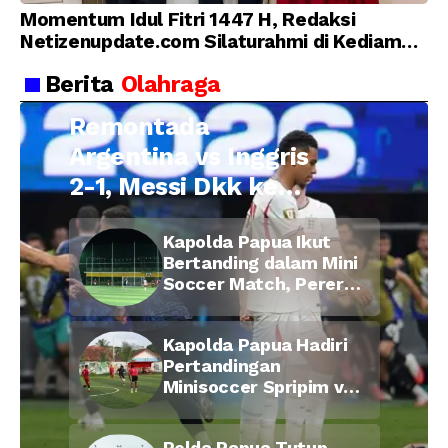
Momentum Idul Fitri 1447 H, Redaksi
Netizenupdate.com Silaturahmi di Kediaman
Kepala Desa Cilopadang
Berita
Olahraga
Remontada
Argentina vs Inggris
2-1, Messi Dkk ke
Final Piala Dunia
Kapolda Papua Ikut
2026
Bertanding dalam Mini
Soccer Match, Pererat
Kebersamaan Personel
di Bulan Ramadan
Kapolda Papua Hadiri
Pertandingan
Minisoccer Spripim vs
Bid Propam, Pererat
Soliditas dan
Polda Papua Tutup