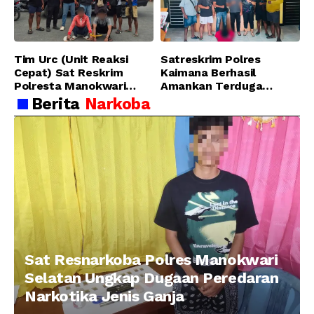
di SP 4 Distrik Prafi kab.
Manokwari
Tim Urc (Unit Reaksi
Satreskrim Polres
Cepat) Sat Reskrim
Kaimana Berhasil
Polresta Manokwari
Amankan Terduga
Berhasil Tangkap 2
Pelaku Penganiayaan
Berita
Narkoba
Pelaku Pengeroyokan di
Menggunakan Senjata
Taman Ria kab.
Tajam
Manokwari
Sat Resnarkoba Polres Manokwari
Selatan Ungkap Dugaan Peredaran
Narkotika Jenis Ganja