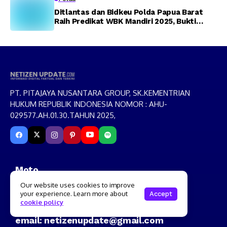
Ditlantas dan Bidkeu Polda Papua Barat
Raih Predikat WBK Mandiri 2025, Bukti
Komitmen Wujudkan Pelayanan Bersih dan
Berintegritas
PT. PITAJAYA NUSANTARA GROUP, SK.KEMENTRIAN
HUKUM REPUBLIK INDONESIA NOMOR : AHU-
029577.AH.01.30.TAHUN 2025,
Moto
Menjangkau Fakta,
Our website uses cookies to improve
Menyatukan Nusantara
your experience. Learn more about
Accept
cookie policy
email: netizenupdate@gmail.com