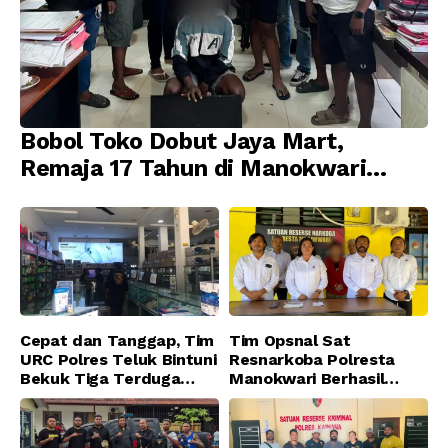
Bobol Toko Dobut Jaya Mart,
Remaja 17 Tahun di Manokwari
Ditangkap Tim URC Resmob
Jatanras Polda Papua Barat
Cepat dan Tanggap, Tim
Tim Opsnal Sat
URC Polres Teluk Bintuni
Resnarkoba Polresta
Bekuk Tiga Terduga
Manokwari Berhasil
Pelaku Pencurian di SMA
Ungkap Kasus Tindak
Sanawesen
Pidana Narkotika
Golongan I Jenis Shabu