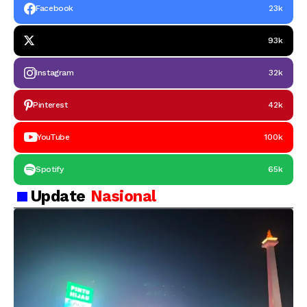
Facebook
23k
93k
Instagram
32k
Pinterest
42k
YouTube
100k
Spotify
65k
Update
Nasional