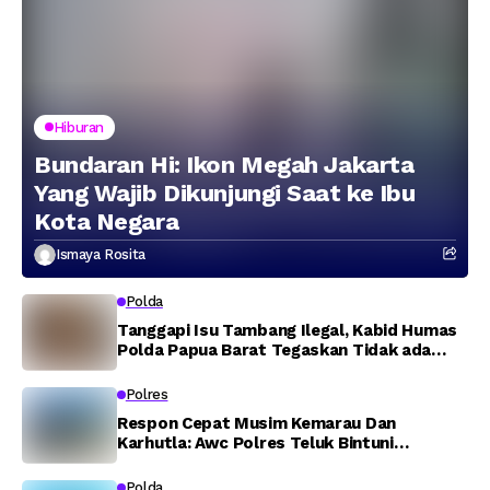
Hiburan
Bundaran Hi: Ikon Megah Jakarta
Yang Wajib Dikunjungi Saat ke Ibu
Kota Negara
Ismaya Rosita
Polda
Tanggapi Isu Tambang Ilegal, Kabid Humas
Polda Papua Barat Tegaskan Tidak ada
Toleransi bagi Oknum Anggota
Polres
Respon Cepat Musim Kemarau Dan
Karhutla: Awc Polres Teluk Bintuni
Padamkan Kebakaran Lahan di Jalan Poros
Tuasai
Polda