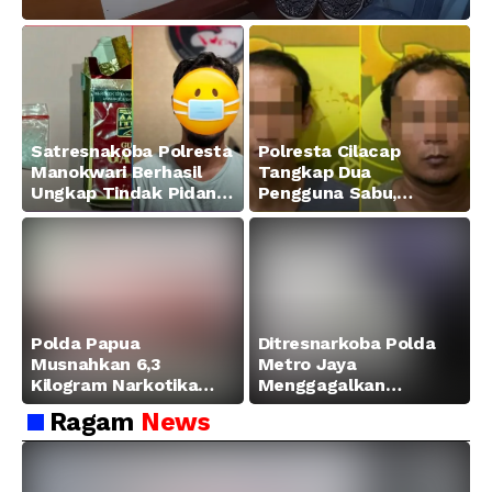
Satresnakoba Polresta
Polresta Cilacap
Manokwari Berhasil
Tangkap Dua
Ungkap Tindak Pidana
Pengguna Sabu,
Narkotika Golongan I
Amankan Paket 0,34
Jenis Sabu di Jalan
Gram
Swapen Perkebunan
Manokwari
Polda Papua
Ditresnarkoba Polda
Musnahkan 6,3
Metro Jaya
Kilogram Narkotika
Menggagalkan
Hasil Pengungkapan
Peredaran Sabu 5,3 Kg
Ragam
News
Jaringan Lintas
Wilayah Februari 2026