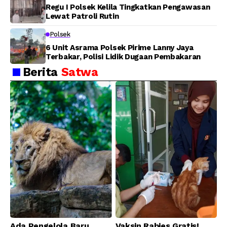
Regu I Polsek Kelila Tingkatkan Pengawasan
Lewat Patroli Rutin
Polsek
6 Unit Asrama Polsek Pirime Lanny Jaya
Terbakar, Polisi Lidik Dugaan Pembakaran
Berita
Satwa
Ada Pengelola Baru,
Vaksin Rabies Gratis!