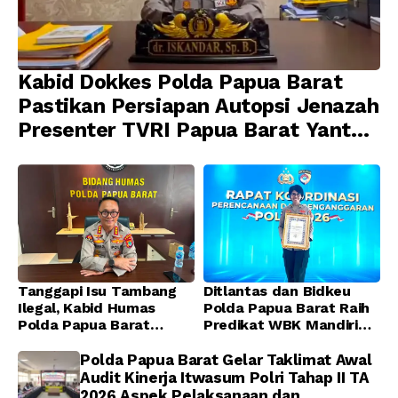
Kabid Dokkes Polda Papua Barat
Pastikan Persiapan Autopsi Jenazah
Presenter TVRI Papua Barat Yanto
Idorway Telah Matang, Pelaksanaan
Dijadwalkan Kamis
Tanggapi Isu Tambang
Ditlantas dan Bidkeu
Ilegal, Kabid Humas
Polda Papua Barat Raih
Polda Papua Barat
Predikat WBK Mandiri
Tegaskan Tidak ada
2025, Bukti Komitmen
Toleransi bagi Oknum
Wujudkan Pelayanan
Polda Papua Barat Gelar Taklimat Awal
Anggota
Bersih dan Berintegritas
Audit Kinerja Itwasum Polri Tahap II TA
2026 Aspek Pelaksanaan dan