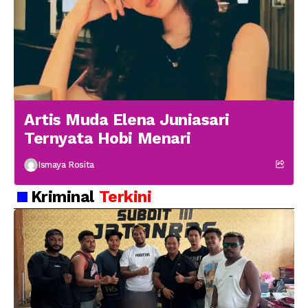
Artis Muda Elena Juniasari
Ternyata Hobi Menari
Ismaya Rosita
Kriminal
Terkini