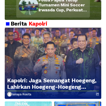
Kebersamaan Personel
Turnamen Mini Soccer
Irwasda Cup, Perkuat
Soliditas dan
Kebersamaan Personel
Berita
Kapolri
Kapolri: Jaga Semangat Hoegeng,
Lahirkan Hoegeng-Hoegeng
Berikutnya
Ismaya Rosita