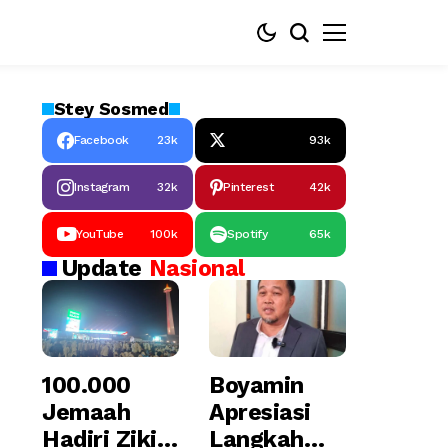
Stey
Sosmed
Facebook
23k
93k
Instagram
32k
Pinterest
42k
YouTube
100k
Spotify
65k
Update
Nasional
100.000
Boyamin
Jemaah
Apresiasi
Hadiri Zikir
Langkah