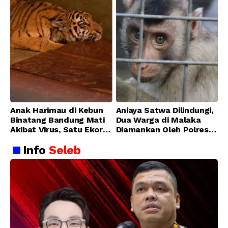
Anak Harimau di Kebun
Aniaya Satwa Dilindungi,
Binatang Bandung Mati
Dua Warga di Malaka
Akibat Virus, Satu Ekor
Diamankan Oleh Polres
Lainnya Berangsur
Malaka
Info
Seleb
Membaik