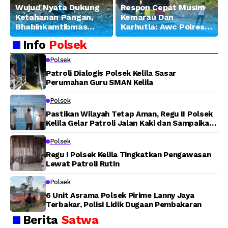
Wujud Nyata Dukung
Respon Cepat Musim
Ketahanan Pangan,
Kemarau Dan
Bhabinkamtibmas
Karhutla: Awc Polres
Banjar Ausoy Turun
Teluk Bintuni
Info
Polsek
Langsung Bantu
Padamkan Kebakaran
Warga Panen Jagung
Lahan di Jalan Poros
Polsek
Tuasai
Patroli Dialogis Polsek Kelila Sasar
Perumahan Guru SMAN Kelila
Polsek
Pastikan Wilayah Tetap Aman, Regu II Polsek
Kelila Gelar Patroli Jalan Kaki dan Sampaikan
Pesan Kamtibmas
Polsek
Regu I Polsek Kelila Tingkatkan Pengawasan
Lewat Patroli Rutin
Polsek
6 Unit Asrama Polsek Pirime Lanny Jaya
Terbakar, Polisi Lidik Dugaan Pembakaran
Berita
Satwa