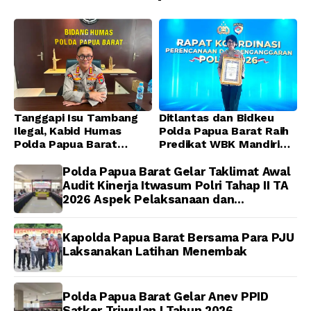
Idorway Telah Matang, Pelaksanaan
Dijadwalkan Kamis
Tanggapi Isu Tambang
Ditlantas dan Bidkeu
Ilegal, Kabid Humas
Polda Papua Barat Raih
Polda Papua Barat
Predikat WBK Mandiri
Tegaskan Tidak ada
2025, Bukti Komitmen
Toleransi bagi Oknum
Wujudkan Pelayanan
Polda Papua Barat Gelar Taklimat Awal
Anggota
Bersih dan Berintegritas
Audit Kinerja Itwasum Polri Tahap II TA
2026 Aspek Pelaksanaan dan
Pengendalian
Kapolda Papua Barat Bersama Para PJU
Laksanakan Latihan Menembak
Polda Papua Barat Gelar Anev PPID
Satker Triwulan I Tahun 2026