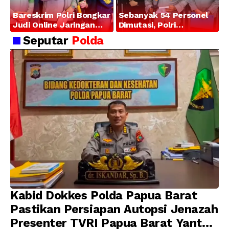
Bareskrim Polri Bongkar
Sebanyak 54 Personel
Judi Online Jaringan
Dimutasi, Polri
Internasional di Jakarta
Tegaskan Komitmen
Seputar
Polda
Barat, 321 WNA
Pembinaan Karier dan
Diamankan
Profesionalisme
Kabid Dokkes Polda Papua Barat
Pastikan Persiapan Autopsi Jenazah
Presenter TVRI Papua Barat Yanto