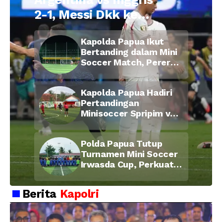
2-1, Messi Dkk ke
Final Piala Dunia
Kapolda Papua Ikut
2026
Bertanding dalam Mini
Soccer Match, Pererat
Kebersamaan Personel
di Bulan Ramadan
Kapolda Papua Hadiri
Pertandingan
Minisoccer Spripim vs
Bid Propam, Pererat
Soliditas dan
Polda Papua Tutup
Kebersamaan Personel
Turnamen Mini Soccer
Irwasda Cup, Perkuat
Soliditas dan
Kebersamaan Personel
Berita
Kapolri