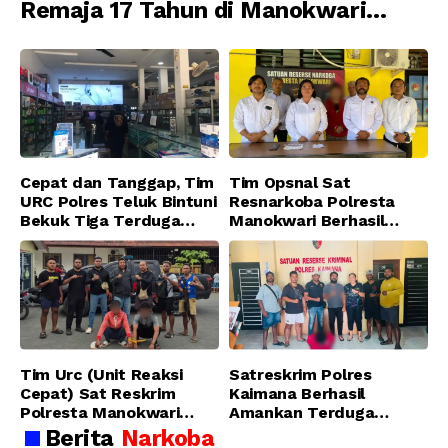
Remaja 17 Tahun di Manokwari
Ditangkap Tim URC Resmob
Jatanras Polda Papua Barat
Cepat dan Tanggap, Tim
Tim Opsnal Sat
URC Polres Teluk Bintuni
Resnarkoba Polresta
Bekuk Tiga Terduga
Manokwari Berhasil
Pelaku Pencurian di SMA
Ungkap Kasus Tindak
Sanawesen
Pidana Narkotika
Golongan I Jenis Shabu
di SP 4 Distrik Prafi kab.
Manokwari
Tim Urc (Unit Reaksi
Satreskrim Polres
Cepat) Sat Reskrim
Kaimana Berhasil
Polresta Manokwari
Amankan Terduga
Berhasil Tangkap 2
Pelaku Penganiayaan
Berita
Narkoba