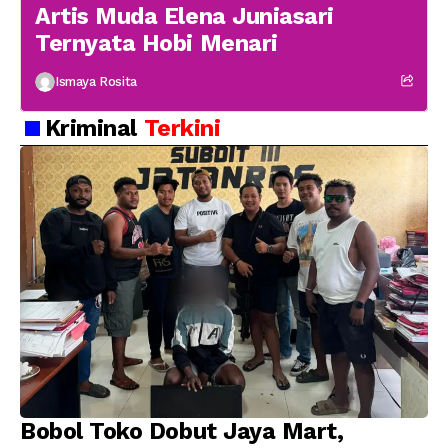
Artis Muda Elena Juniasari
Ternyata Hobi Menari
Ismaya Rosita
Kriminal
Terkini
Bobol Toko Dobut Jaya Mart,