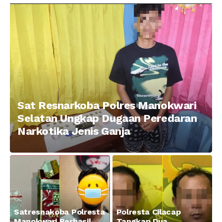
Pelaku Pengeroyokan di
Menggunakan Senjata
Taman Ria kab.
Tajam
Manokwari
Sat Resnarkoba Polres Manokwari
Selatan Ungkap Dugaan Peredaran
Narkotika Jenis Ganja
Satresnakoba Polresta
Polresta Cilacap
Manokwari Berhasil
Tangkap Dua