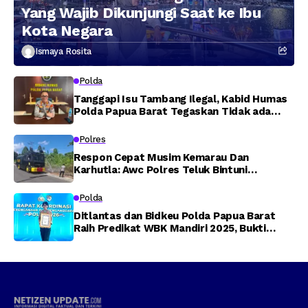
Yang Wajib Dikunjungi Saat ke Ibu
Kota Negara
Ismaya Rosita
Polda
Tanggapi Isu Tambang Ilegal, Kabid Humas
Polda Papua Barat Tegaskan Tidak ada
Toleransi bagi Oknum Anggota
Polres
Respon Cepat Musim Kemarau Dan
Karhutla: Awc Polres Teluk Bintuni
Padamkan Kebakaran Lahan di Jalan Poros
Tuasai
Polda
Ditlantas dan Bidkeu Polda Papua Barat
Raih Predikat WBK Mandiri 2025, Bukti
Komitmen Wujudkan Pelayanan Bersih dan
Berintegritas