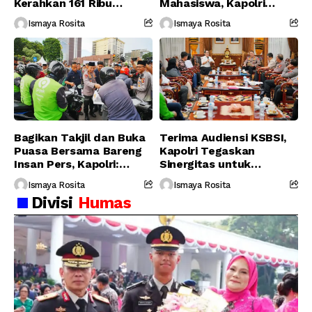
Kerahkan 161 Ribu
Mahasiswa, Kapolri
Personel Gabungan
Serukan Jaga
Ismaya Rosita
Ismaya Rosita
Persatuan-Dukung
Program Pemerintah
Bagikan Takjil dan Buka
Terima Audiensi KSBSI,
Puasa Bersama Bareng
Kapolri Tegaskan
Insan Pers, Kapolri:
Sinergitas untuk
Suara Media Suara
Perjuangkan Hak Buruh
Ismaya Rosita
Ismaya Rosita
Publik
Divisi
Humas