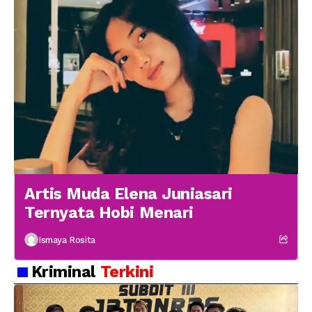
Artis Muda Elena Juniasari
Ternyata Hobi Menari
Ismaya Rosita
Kriminal
Terkini