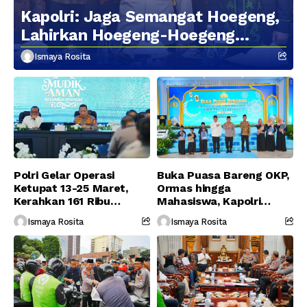
Kapolri: Jaga Semangat Hoegeng,
Lahirkan Hoegeng-Hoegeng
Berikutnya
Ismaya Rosita
Polri Gelar Operasi
Buka Puasa Bareng OKP,
Ketupat 13-25 Maret,
Ormas hingga
Kerahkan 161 Ribu
Mahasiswa, Kapolri
Personel Gabungan
Serukan Jaga
Ismaya Rosita
Ismaya Rosita
Persatuan-Dukung
Program Pemerintah