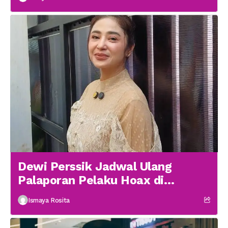
Dewi Perssik Jadwal Ulang
Palaporan Pelaku Hoax di
Medsos
Ismaya Rosita