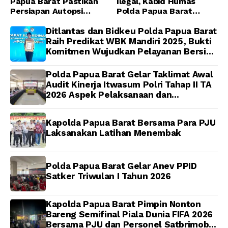
Papua Barat Pastikan
Ilegal, Kabid Humas
Persiapan Autopsi
Polda Papua Barat
Jenazah Presenter TVRI
Tegaskan Tidak ada
Papua Barat Yanto
Toleransi bagi Oknum
Ditlantas dan Bidkeu Polda Papua Barat
Idorway Telah Matang,
Anggota
Raih Predikat WBK Mandiri 2025, Bukti
Pelaksanaan
Komitmen Wujudkan Pelayanan Bersih
Dijadwalkan Kamis
dan Berintegritas
Polda Papua Barat Gelar Taklimat Awal
Audit Kinerja Itwasum Polri Tahap II TA
2026 Aspek Pelaksanaan dan
Pengendalian
Kapolda Papua Barat Bersama Para PJU
Laksanakan Latihan Menembak
Polda Papua Barat Gelar Anev PPID
Satker Triwulan I Tahun 2026
Kapolda Papua Barat Pimpin Nonton
Bareng Semifinal Piala Dunia FIFA 2026
Bersama PJU dan Personel Satbrimob