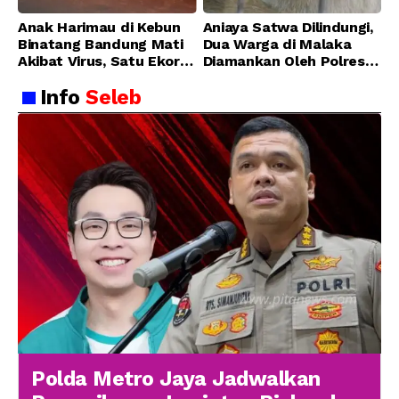
Anak Harimau di Kebun
Aniaya Satwa Dilindungi,
Binatang Bandung Mati
Dua Warga di Malaka
Akibat Virus, Satu Ekor
Diamankan Oleh Polres
Lainnya Berangsur
Malaka
Info
Seleb
Membaik
Polda Metro Jaya Jadwalkan