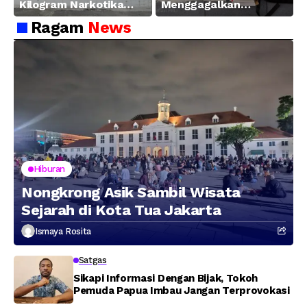
Kilogram Narkotika
Menggagalkan
Hasil Pengungkapan
Peredaran Sabu 5,3 Kg
Ragam
News
Jaringan Lintas
Wilayah Februari 2026
Hiburan
Nongkrong Asik Sambil Wisata
Sejarah di Kota Tua Jakarta
Ismaya Rosita
Satgas
Sikapi Informasi Dengan Bijak, Tokoh
Pemuda Papua Imbau Jangan Terprovokasi