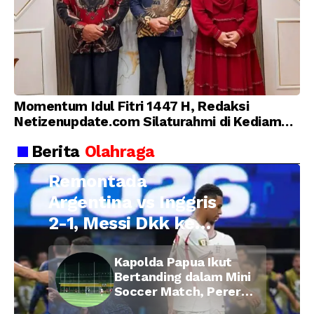
Momentum Idul Fitri 1447 H, Redaksi
Netizenupdate.com Silaturahmi di Kediaman
Kepala Desa Cilopadang
Berita
Olahraga
Remontada
Argentina vs Inggris
2-1, Messi Dkk ke
Final Piala Dunia
Kapolda Papua Ikut
2026
Bertanding dalam Mini
Soccer Match, Pererat
Kebersamaan Personel