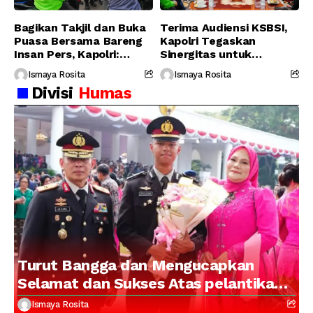
Bagikan Takjil dan Buka
Terima Audiensi KSBSI,
Puasa Bersama Bareng
Kapolri Tegaskan
Insan Pers, Kapolri:
Sinergitas untuk
Suara Media Suara
Perjuangkan Hak Buruh
Ismaya Rosita
Ismaya Rosita
Publik
Divisi
Humas
Turut Bangga dan Mengucapkan
Selamat dan Sukses Atas pelantikan
Putra Brigjen Pol Drs, A.M Kamal.
Ismaya Rosita