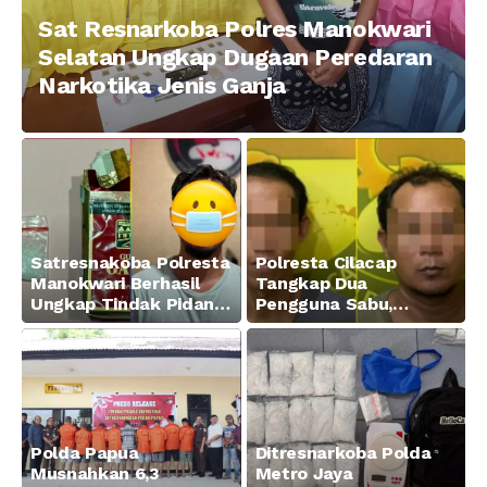
Sat Resnarkoba Polres Manokwari
Selatan Ungkap Dugaan Peredaran
Narkotika Jenis Ganja
Satresnakoba Polresta
Polresta Cilacap
Manokwari Berhasil
Tangkap Dua
Ungkap Tindak Pidana
Pengguna Sabu,
Narkotika Golongan I
Amankan Paket 0,34
Jenis Sabu di Jalan
Gram
Swapen Perkebunan
Manokwari
Polda Papua
Ditresnarkoba Polda
Musnahkan 6,3
Metro Jaya