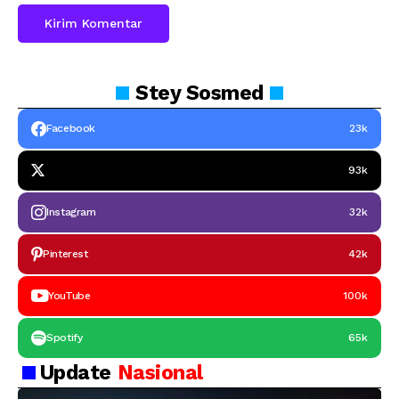
Stey
Sosmed
Facebook
23k
93k
Instagram
32k
Pinterest
42k
YouTube
100k
Spotify
65k
Update
Nasional