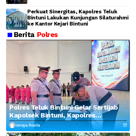
Polda Papua Barat
Perkuat Sinergitas, Kapolres Teluk
Bintuni Lakukan Kunjungan Silaturahmi
ke Kantor Kejari Bintuni
Berita
Polres
Polres Teluk Bintuni Gelar Sertijab
Kapolsek Bintuni, Kapolres
Tekankan Profesionalisme dan
Ismaya Rosita
Penguatan Sinergitas