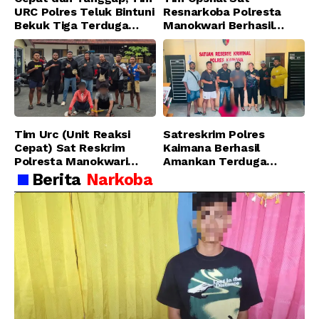
URC Polres Teluk Bintuni
Resnarkoba Polresta
Bekuk Tiga Terduga
Manokwari Berhasil
Pelaku Pencurian di SMA
Ungkap Kasus Tindak
Sanawesen
Pidana Narkotika
Golongan I Jenis Shabu
di SP 4 Distrik Prafi kab.
Manokwari
Tim Urc (Unit Reaksi
Satreskrim Polres
Cepat) Sat Reskrim
Kaimana Berhasil
Polresta Manokwari
Amankan Terduga
Berhasil Tangkap 2
Pelaku Penganiayaan
Berita
Narkoba
Pelaku Pengeroyokan di
Menggunakan Senjata
Taman Ria kab.
Tajam
Manokwari