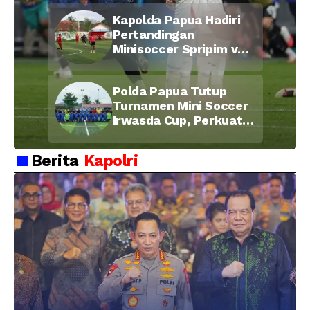
di Bulan Ramadan
Kapolda Papua Hadiri
Pertandingan
Minisoccer Spripim vs
Bid Propam, Pererat
Soliditas dan
Polda Papua Tutup
Kebersamaan Personel
Turnamen Mini Soccer
Irwasda Cup, Perkuat
Soliditas dan
Kebersamaan Personel
Berita
Kapolri