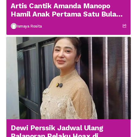
Artis Cantik Amanda Manopo
Hamil Anak Pertama Satu Bulan
menikah
Ismaya Rosita
Dewi Perssik Jadwal Ulang
Palaporan Pelaku Hoax di