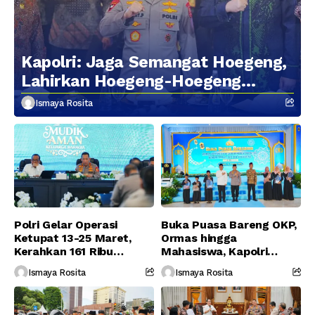
Kapolri: Jaga Semangat Hoegeng,
Lahirkan Hoegeng-Hoegeng
Berikutnya
Ismaya Rosita
Polri Gelar Operasi
Buka Puasa Bareng OKP,
Ketupat 13-25 Maret,
Ormas hingga
Kerahkan 161 Ribu
Mahasiswa, Kapolri
Personel Gabungan
Serukan Jaga
Ismaya Rosita
Ismaya Rosita
Persatuan-Dukung
Program Pemerintah