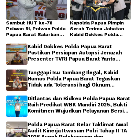
Sambut HUT ke-78
Kapolda Papua Pimpin
Polwan RI, Polwan Polda
Serah Terima Jabatan
Papua Barat Salurkan
Kabid Dokkes Polda
Al-Qur’an dan Gelar
Papua
Ibadah Bersama di
Kabid Dokkes Polda Papua Barat
Masjid Al-Muhajirin
Pastikan Persiapan Autopsi Jenazah
Presenter TVRI Papua Barat Yanto
Idorway Telah Matang, Pelaksanaan
Dijadwalkan Kamis
Tanggapi Isu Tambang Ilegal, Kabid
Humas Polda Papua Barat Tegaskan
Tidak ada Toleransi bagi Oknum
Anggota
Ditlantas dan Bidkeu Polda Papua Barat
Raih Predikat WBK Mandiri 2025, Bukti
Komitmen Wujudkan Pelayanan Bersih
dan Berintegritas
Polda Papua Barat Gelar Taklimat Awal
Audit Kinerja Itwasum Polri Tahap II TA
2026 Aspek Pelaksanaan dan