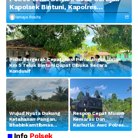
Kapolsek Bintuni, Kapolres
Tekankan Profesionalisme dan
Ismaya Rosita
Penguatan Sinergitas
Polisi Bergerak Cepat, Aksi Pemalangan Jalan
Km 5 Teluk Bintuni Dapat Dibuka Secara
Kondusif
Wujud Nyata Dukung
Respon Cepat Musim
Ketahanan Pangan,
Kemarau Dan
Bhabinkamtibmas
Karhutla: Awc Polres
Banjar Ausoy Turun
Teluk Bintuni
Info
Polsek
Langsung Bantu
Padamkan Kebakaran