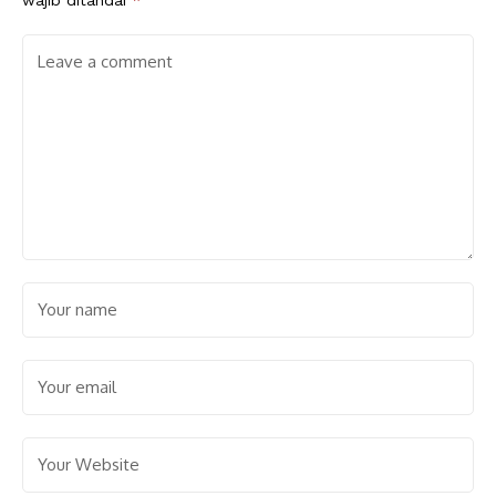
wajib ditandai
*