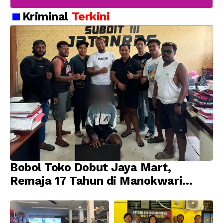
Kriminal
Terkini
Bobol Toko Dobut Jaya Mart,
Remaja 17 Tahun di Manokwari
Ditangkap Tim URC Resmob
Jatanras Polda Papua Barat