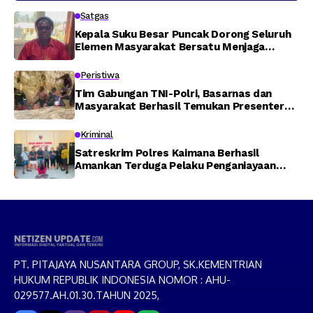
Satgas
Kepala Suku Besar Puncak Dorong Seluruh
Elemen Masyarakat Bersatu Menjaga
Stabilitas Keamanan
Peristiwa
Tim Gabungan TNI-Polri, Basarnas dan
Masyarakat Berhasil Temukan Presenter
TVRI Papua Barat yang Hilang di Sungai
Memti
Kriminal
Satreskrim Polres Kaimana Berhasil
Amankan Terduga Pelaku Penganiayaan
Menggunakan Senjata Tajam
PT. PITAJAYA NUSANTARA GROUP, SK.KEMENTRIAN
HUKUM REPUBLIK INDONESIA NOMOR : AHU-
029577.AH.01.30.TAHUN 2025,