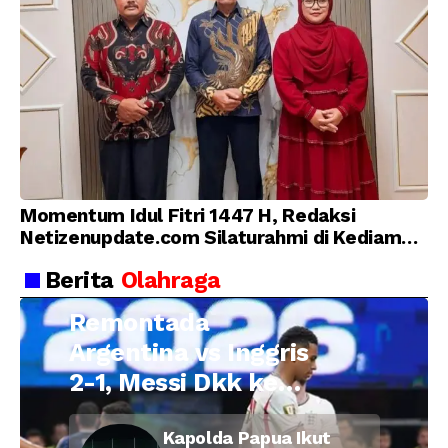
Momentum Idul Fitri 1447 H, Redaksi
Netizenupdate.com Silaturahmi di Kediaman
Kepala Desa Cilopadang
Berita
Olahraga
Remontada
Argentina vs Inggris
2-1, Messi Dkk ke
Final Piala Dunia
Kapolda Papua Ikut
2026