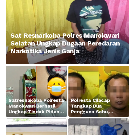
Sat Resnarkoba Polres Manokwari
Selatan Ungkap Dugaan Peredaran
Narkotika Jenis Ganja
Satresnakoba Polresta
Polresta Cilacap
Manokwari Berhasil
Tangkap Dua
Ungkap Tindak Pidana
Pengguna Sabu,
Narkotika Golongan I
Amankan Paket 0,34
Jenis Sabu di Jalan
Gram
Swapen Perkebunan
Manokwari