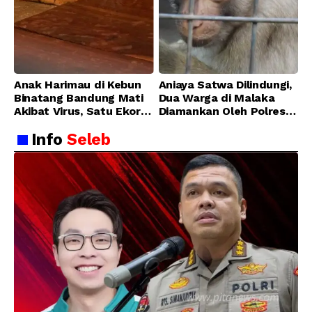
Anak Harimau di Kebun
Aniaya Satwa Dilindungi,
Binatang Bandung Mati
Dua Warga di Malaka
Akibat Virus, Satu Ekor
Diamankan Oleh Polres
Lainnya Berangsur
Malaka
Info
Seleb
Membaik