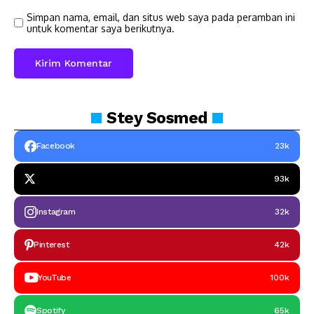
Simpan nama, email, dan situs web saya pada peramban ini
untuk komentar saya berikutnya.
Stey
Sosmed
Facebook
23k
93k
Instagram
32k
Pinterest
42k
YouTube
100k
Spotify
65k