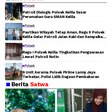
Warga Panen Jagung
Lahan di Jalan Poros
Polsek
Tuasai
Patroli Dialogis Polsek Kelila Sasar
Perumahan Guru SMAN Kelila
Polsek
Pastikan Wilayah Tetap Aman, Regu II Polsek
Kelila Gelar Patroli Jalan Kaki dan Sampaikan
Pesan Kamtibmas
Polsek
Regu I Polsek Kelila Tingkatkan Pengawasan
Lewat Patroli Rutin
Polsek
6 Unit Asrama Polsek Pirime Lanny Jaya
Terbakar, Polisi Lidik Dugaan Pembakaran
Berita
Satwa