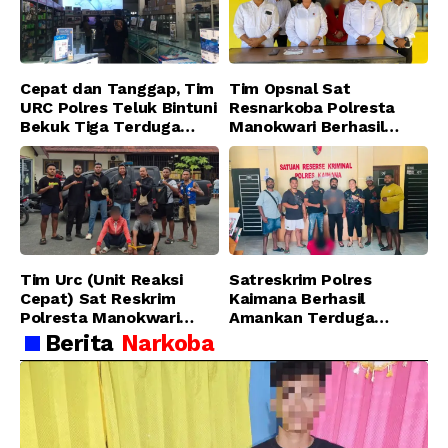
Cepat dan Tanggap, Tim
Tim Opsnal Sat
URC Polres Teluk Bintuni
Resnarkoba Polresta
Bekuk Tiga Terduga
Manokwari Berhasil
Pelaku Pencurian di SMA
Ungkap Kasus Tindak
Sanawesen
Pidana Narkotika
Golongan I Jenis Shabu
di SP 4 Distrik Prafi kab.
Manokwari
Tim Urc (Unit Reaksi
Satreskrim Polres
Cepat) Sat Reskrim
Kaimana Berhasil
Polresta Manokwari
Amankan Terduga
Berhasil Tangkap 2
Pelaku Penganiayaan
Berita
Narkoba
Pelaku Pengeroyokan di
Menggunakan Senjata
Taman Ria kab.
Tajam
Manokwari