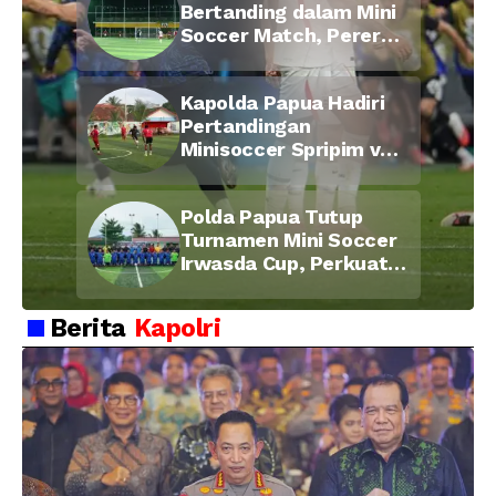
Bertanding dalam Mini
Soccer Match, Pererat
Kebersamaan Personel
di Bulan Ramadan
Kapolda Papua Hadiri
Pertandingan
Minisoccer Spripim vs
Bid Propam, Pererat
Soliditas dan
Polda Papua Tutup
Kebersamaan Personel
Turnamen Mini Soccer
Irwasda Cup, Perkuat
Soliditas dan
Kebersamaan Personel
Berita
Kapolri