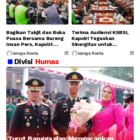
Bagikan Takjil dan Buka
Terima Audiensi KSBSI,
Puasa Bersama Bareng
Kapolri Tegaskan
Insan Pers, Kapolri:
Sinergitas untuk
Suara Media Suara
Perjuangkan Hak Buruh
Ismaya Rosita
Ismaya Rosita
Publik
Divisi
Humas
Turut Bangga dan Mengucapkan