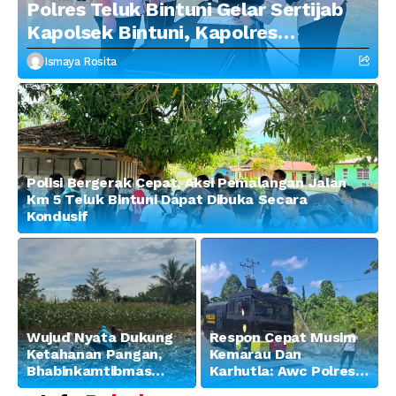
Polres Teluk Bintuni Gelar Sertijab
Kapolsek Bintuni, Kapolres
Tekankan Profesionalisme dan
Ismaya Rosita
Penguatan Sinergitas
Polisi Bergerak Cepat, Aksi Pemalangan Jalan
Km 5 Teluk Bintuni Dapat Dibuka Secara
Kondusif
Wujud Nyata Dukung
Respon Cepat Musim
Ketahanan Pangan,
Kemarau Dan
Bhabinkamtibmas
Karhutla: Awc Polres
Banjar Ausoy Turun
Teluk Bintuni