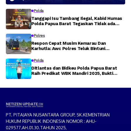
Polda
Tanggapi Isu Tambang Ilegal, Kabid Humas
Polda Papua Barat Tegaskan Tidak ada
Toleransi bagi Oknum Anggota
Polres
Respon Cepat Musim Kemarau Dan
Karhutla: Awc Polres Teluk Bintuni
Padamkan Kebakaran Lahan di Jalan Poros
Tuasai
Polda
Ditlantas dan Bidkeu Polda Papua Barat
Raih Predikat WBK Mandiri 2025, Bukti
Komitmen Wujudkan Pelayanan Bersih dan
Berintegritas
PT. PITAJAYA NUSANTARA GROUP, SK.KEMENTRIAN
HUKUM REPUBLIK INDONESIA NOMOR : AHU-
029577.AH.01.30.TAHUN 2025,