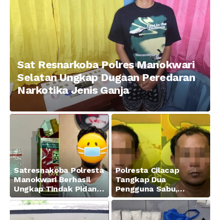
Sat Resnarkoba Polres Manokwari
Selatan Ungkap Dugaan Peredaran
Narkotika Jenis Ganja
Satresnakoba Polresta
Polresta Cilacap
Manokwari Berhasil
Tangkap Dua
Ungkap Tindak Pidana
Pengguna Sabu,
Narkotika Golongan I
Amankan Paket 0,34
Jenis Sabu di Jalan
Gram
Swapen Perkebunan