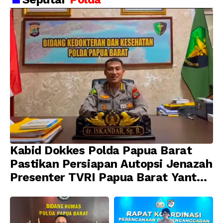
Barat, 321 WNA
Pembinaan Karier dan
Diamankan
Profesionalisme
Kabid Dokkes Polda Papua Barat
Pastikan Persiapan Autopsi Jenazah
Presenter TVRI Papua Barat Yanto
Idorway Telah Matang, Pelaksanaan
Dijadwalkan Kamis