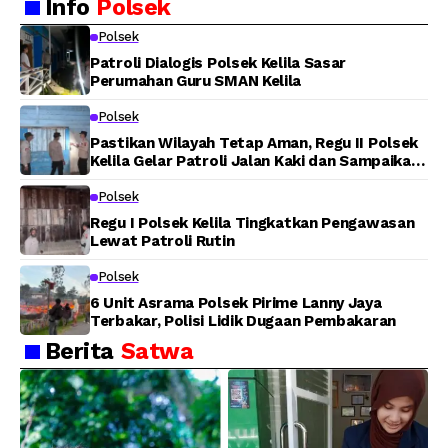
Info
Polsek
Langsung Bantu
Padamkan Kebakaran
Warga Panen Jagung
Lahan di Jalan Poros
Polsek
Tuasai
Patroli Dialogis Polsek Kelila Sasar
Perumahan Guru SMAN Kelila
Polsek
Pastikan Wilayah Tetap Aman, Regu II Polsek
Kelila Gelar Patroli Jalan Kaki dan Sampaikan
Pesan Kamtibmas
Polsek
Regu I Polsek Kelila Tingkatkan Pengawasan
Lewat Patroli Rutin
Polsek
6 Unit Asrama Polsek Pirime Lanny Jaya
Terbakar, Polisi Lidik Dugaan Pembakaran
Berita
Satwa