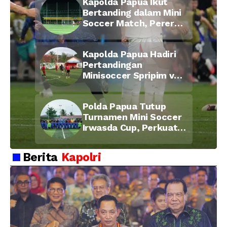
Kapolda Papua Ikut
2026
Bertanding dalam Mini
Soccer Match, Pererat
Kebersamaan Personel
di Bulan Ramadan
Kapolda Papua Hadiri
Pertandingan
Minisoccer Spripim vs
Bid Propam, Pererat
Soliditas dan
Polda Papua Tutup
Kebersamaan Personel
Turnamen Mini Soccer
Irwasda Cup, Perkuat
Soliditas dan
Kebersamaan Personel
Berita
Kapolri