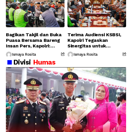
Bagikan Takjil dan Buka
Terima Audiensi KSBSI,
Puasa Bersama Bareng
Kapolri Tegaskan
Insan Pers, Kapolri:
Sinergitas untuk
Suara Media Suara
Perjuangkan Hak Buruh
Ismaya Rosita
Ismaya Rosita
Publik
Divisi
Humas