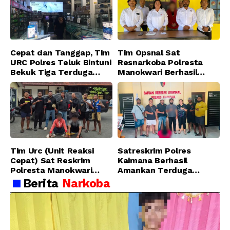
Cepat dan Tanggap, Tim
Tim Opsnal Sat
URC Polres Teluk Bintuni
Resnarkoba Polresta
Bekuk Tiga Terduga
Manokwari Berhasil
Pelaku Pencurian di SMA
Ungkap Kasus Tindak
Sanawesen
Pidana Narkotika
Golongan I Jenis Shabu
di SP 4 Distrik Prafi kab.
Manokwari
Tim Urc (Unit Reaksi
Satreskrim Polres
Cepat) Sat Reskrim
Kaimana Berhasil
Polresta Manokwari
Amankan Terduga
Berhasil Tangkap 2
Pelaku Penganiayaan
Berita
Narkoba
Pelaku Pengeroyokan di
Menggunakan Senjata
Taman Ria kab.
Tajam
Manokwari