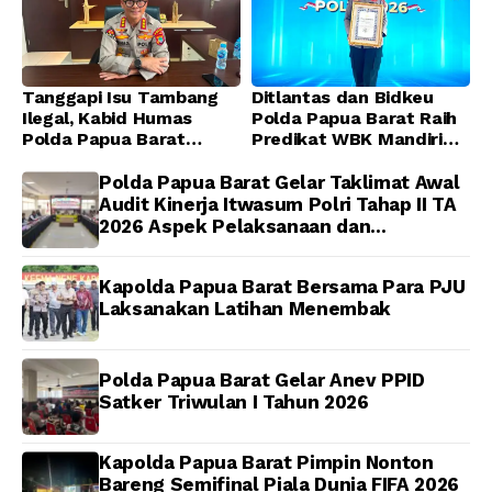
Tanggapi Isu Tambang
Ditlantas dan Bidkeu
Ilegal, Kabid Humas
Polda Papua Barat Raih
Polda Papua Barat
Predikat WBK Mandiri
Tegaskan Tidak ada
2025, Bukti Komitmen
Toleransi bagi Oknum
Wujudkan Pelayanan
Polda Papua Barat Gelar Taklimat Awal
Anggota
Bersih dan Berintegritas
Audit Kinerja Itwasum Polri Tahap II TA
2026 Aspek Pelaksanaan dan
Pengendalian
Kapolda Papua Barat Bersama Para PJU
Laksanakan Latihan Menembak
Polda Papua Barat Gelar Anev PPID
Satker Triwulan I Tahun 2026
Kapolda Papua Barat Pimpin Nonton
Bareng Semifinal Piala Dunia FIFA 2026