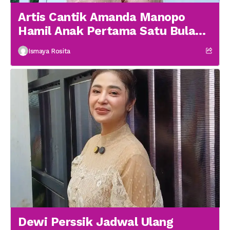
Artis Cantik Amanda Manopo
Hamil Anak Pertama Satu Bulan
menikah
Ismaya Rosita
Dewi Perssik Jadwal Ulang