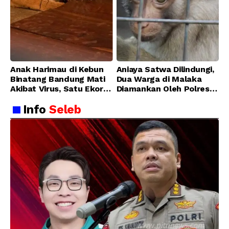
Anak Harimau di Kebun
Aniaya Satwa Dilindungi,
Binatang Bandung Mati
Dua Warga di Malaka
Akibat Virus, Satu Ekor
Diamankan Oleh Polres
Lainnya Berangsur
Malaka
Info
Seleb
Membaik