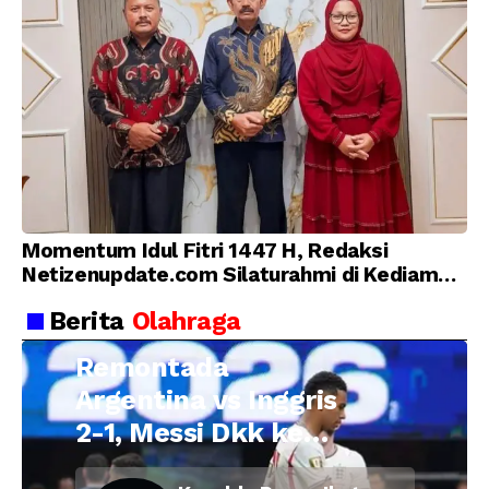
Momentum Idul Fitri 1447 H, Redaksi
Netizenupdate.com Silaturahmi di Kediaman
Kepala Desa Cilopadang
Berita
Olahraga
Remontada
Argentina vs Inggris
2-1, Messi Dkk ke
Final Piala Dunia