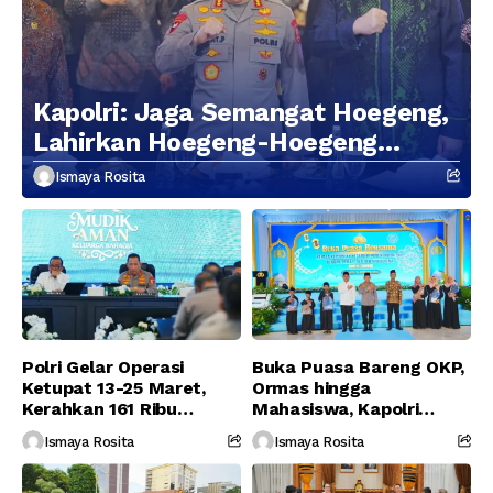
Kapolri: Jaga Semangat Hoegeng,
Lahirkan Hoegeng-Hoegeng
Berikutnya
Ismaya Rosita
Polri Gelar Operasi
Buka Puasa Bareng OKP,
Ketupat 13-25 Maret,
Ormas hingga
Kerahkan 161 Ribu
Mahasiswa, Kapolri
Personel Gabungan
Serukan Jaga
Ismaya Rosita
Ismaya Rosita
Persatuan-Dukung
Program Pemerintah