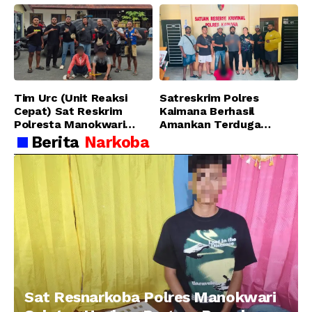
Pelaku Pencurian di SMA
Ungkap Kasus Tindak
Sanawesen
Pidana Narkotika
Golongan I Jenis Shabu
di SP 4 Distrik Prafi kab.
Manokwari
Tim Urc (Unit Reaksi
Satreskrim Polres
Cepat) Sat Reskrim
Kaimana Berhasil
Polresta Manokwari
Amankan Terduga
Berhasil Tangkap 2
Pelaku Penganiayaan
Berita
Narkoba
Pelaku Pengeroyokan di
Menggunakan Senjata
Taman Ria kab.
Tajam
Manokwari
Sat Resnarkoba Polres Manokwari