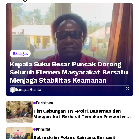
Wilayah Februari 2026
Satgas
Kepala Suku Besar Puncak Dorong
Seluruh Elemen Masyarakat Bersatu
Menjaga Stabilitas Keamanan
Ismaya Rosita
Peristiwa
Tim Gabungan TNI-Polri, Basarnas dan
Masyarakat Berhasil Temukan Presenter
TVRI Papua Barat yang Hilang di Sungai
Memti
Kriminal
Satreskrim Polres Kaimana Berhasil