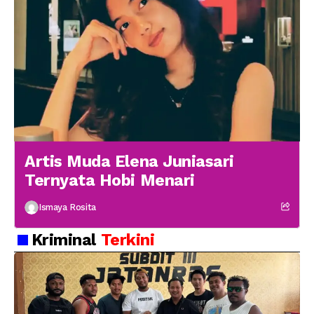
Artis Muda Elena Juniasari
Ternyata Hobi Menari
Ismaya Rosita
Kriminal
Terkini