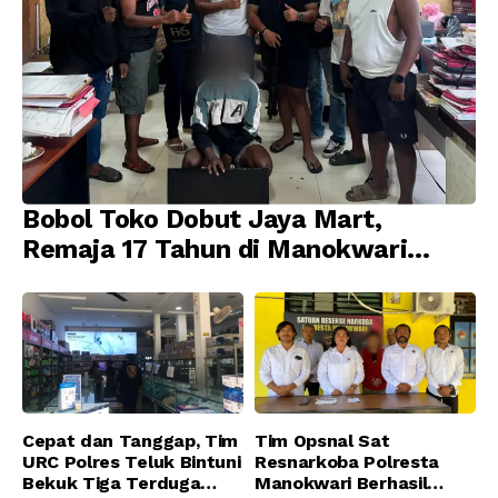
Bobol Toko Dobut Jaya Mart,
Remaja 17 Tahun di Manokwari
Ditangkap Tim URC Resmob
Jatanras Polda Papua Barat
Cepat dan Tanggap, Tim
Tim Opsnal Sat
URC Polres Teluk Bintuni
Resnarkoba Polresta
Bekuk Tiga Terduga
Manokwari Berhasil