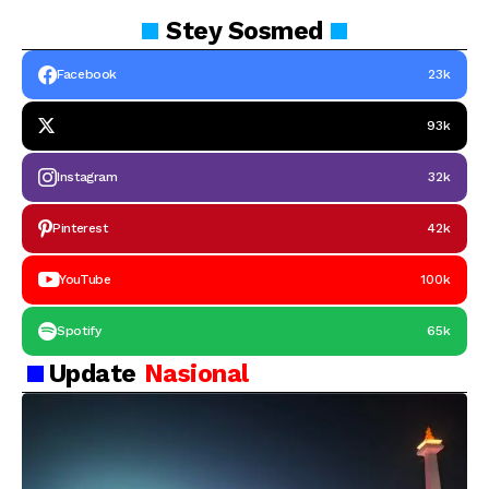
Stey
Sosmed
Facebook
23k
93k
Instagram
32k
Pinterest
42k
YouTube
100k
Spotify
65k
Update
Nasional