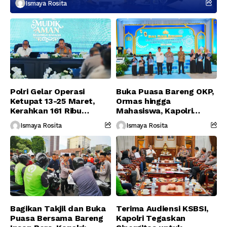
Berikutnya
Ismaya Rosita
Polri Gelar Operasi
Buka Puasa Bareng OKP,
Ketupat 13-25 Maret,
Ormas hingga
Kerahkan 161 Ribu
Mahasiswa, Kapolri
Personel Gabungan
Serukan Jaga
Ismaya Rosita
Ismaya Rosita
Persatuan-Dukung
Program Pemerintah
Bagikan Takjil dan Buka
Terima Audiensi KSBSI,
Puasa Bersama Bareng
Kapolri Tegaskan