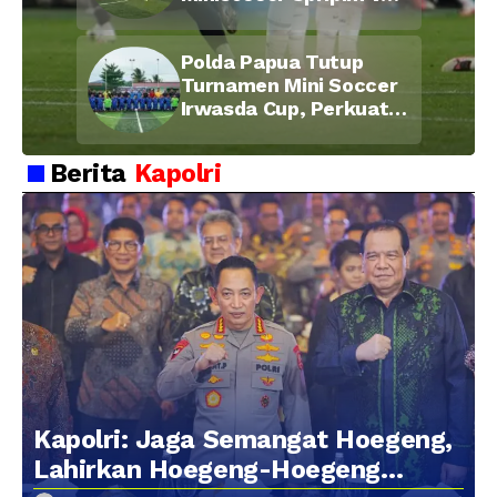
Bid Propam, Pererat
Soliditas dan
Polda Papua Tutup
Kebersamaan Personel
Turnamen Mini Soccer
Irwasda Cup, Perkuat
Soliditas dan
Kebersamaan Personel
Berita
Kapolri
Kapolri: Jaga Semangat Hoegeng,
Lahirkan Hoegeng-Hoegeng