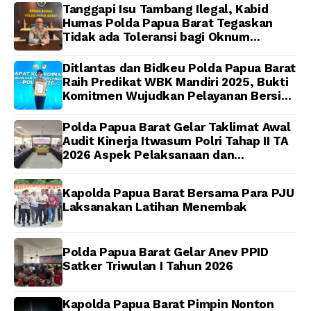
Papua Barat Yanto
Tanggapi Isu Tambang Ilegal, Kabid
Idorway Telah Matang,
Humas Polda Papua Barat Tegaskan
Pelaksanaan
Tidak ada Toleransi bagi Oknum
Dijadwalkan Kamis
Anggota
Ditlantas dan Bidkeu Polda Papua Barat
Raih Predikat WBK Mandiri 2025, Bukti
Komitmen Wujudkan Pelayanan Bersih
dan Berintegritas
Polda Papua Barat Gelar Taklimat Awal
Audit Kinerja Itwasum Polri Tahap II TA
2026 Aspek Pelaksanaan dan
Pengendalian
Kapolda Papua Barat Bersama Para PJU
Laksanakan Latihan Menembak
Polda Papua Barat Gelar Anev PPID
Satker Triwulan I Tahun 2026
Kapolda Papua Barat Pimpin Nonton