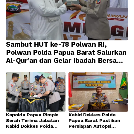
Sambut HUT ke-78 Polwan RI,
Polwan Polda Papua Barat Salurkan
Al-Qur’an dan Gelar Ibadah Bersama
di Masjid Al-Muhajirin
Kapolda Papua Pimpin
Kabid Dokkes Polda
Serah Terima Jabatan
Papua Barat Pastikan
Kabid Dokkes Polda
Persiapan Autopsi
Papua
Jenazah Presenter TVRI