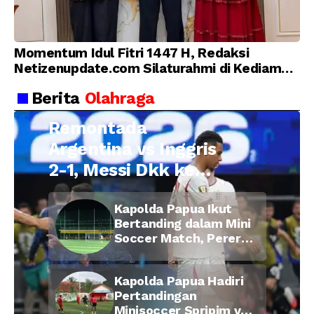
Momentum Idul Fitri 1447 H, Redaksi
Netizenupdate.com Silaturahmi di Kediaman
Kepala Desa Cilopadang
Berita
Olahraga
Remontada
Argentina vs Inggris
2-1, Messi Dkk ke
Final Piala Dunia
Kapolda Papua Ikut
2026
Bertanding dalam Mini
Soccer Match, Pererat
Kebersamaan Personel
di Bulan Ramadan
Kapolda Papua Hadiri
Pertandingan
Minisoccer Spripim vs