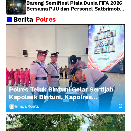
Bareng Semifinal Piala Dunia FIFA 2026
Bersama PJU dan Personel Satbrimob
Polda Papua Barat
Berita
Polres
Polres Teluk Bintuni Gelar Sertijab
Kapolsek Bintuni, Kapolres
Tekankan Profesionalisme dan
Ismaya Rosita
Penguatan Sinergitas