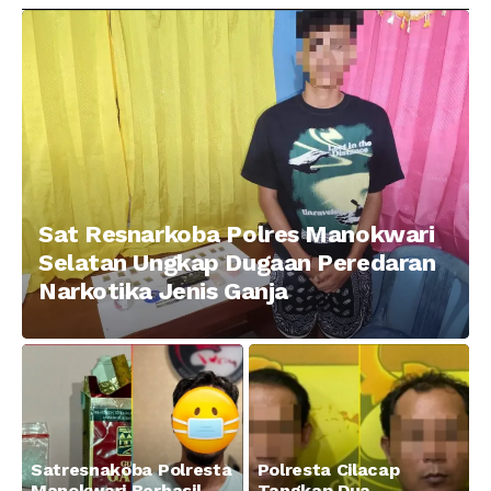
Pelaku Pengeroyokan di
Menggunakan Senjata
Taman Ria kab.
Tajam
Manokwari
Sat Resnarkoba Polres Manokwari
Selatan Ungkap Dugaan Peredaran
Narkotika Jenis Ganja
Satresnakoba Polresta
Polresta Cilacap
Manokwari Berhasil
Tangkap Dua