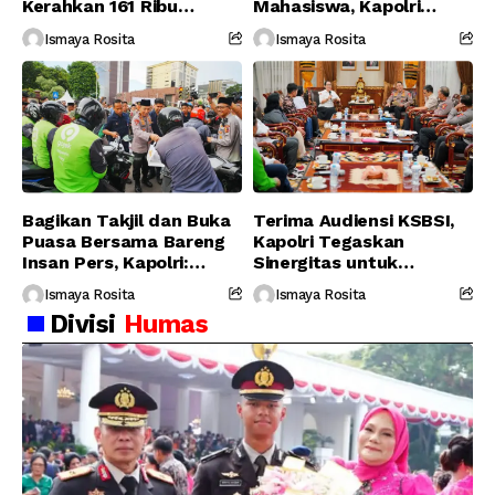
Kerahkan 161 Ribu
Mahasiswa, Kapolri
Personel Gabungan
Serukan Jaga
Ismaya Rosita
Ismaya Rosita
Persatuan-Dukung
Program Pemerintah
Bagikan Takjil dan Buka
Terima Audiensi KSBSI,
Puasa Bersama Bareng
Kapolri Tegaskan
Insan Pers, Kapolri:
Sinergitas untuk
Suara Media Suara
Perjuangkan Hak Buruh
Ismaya Rosita
Ismaya Rosita
Publik
Divisi
Humas