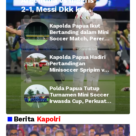
Argentina vs Inggris
2-1, Messi Dkk ke
Final Piala Dunia
Kapolda Papua Ikut
2026
Bertanding dalam Mini
Soccer Match, Pererat
Kebersamaan Personel
di Bulan Ramadan
Kapolda Papua Hadiri
Pertandingan
Minisoccer Spripim vs
Bid Propam, Pererat
Soliditas dan
Polda Papua Tutup
Kebersamaan Personel
Turnamen Mini Soccer
Irwasda Cup, Perkuat
Soliditas dan
Kebersamaan Personel
Berita
Kapolri