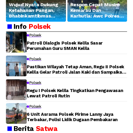
Wujud Nyata Dukung
Respon Cepat Musim
Ketahanan Pangan,
Kemarau Dan
Bhabinkamtibmas
Karhutla: Awc Polres
Banjar Ausoy Turun
Teluk Bintuni
Info
Polsek
Langsung Bantu
Padamkan Kebakaran
Warga Panen Jagung
Lahan di Jalan Poros
Polsek
Tuasai
Patroli Dialogis Polsek Kelila Sasar
Perumahan Guru SMAN Kelila
Polsek
Pastikan Wilayah Tetap Aman, Regu II Polsek
Kelila Gelar Patroli Jalan Kaki dan Sampaikan
Pesan Kamtibmas
Polsek
Regu I Polsek Kelila Tingkatkan Pengawasan
Lewat Patroli Rutin
Polsek
6 Unit Asrama Polsek Pirime Lanny Jaya
Terbakar, Polisi Lidik Dugaan Pembakaran
Berita
Satwa