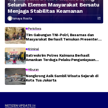
Seluruh Elemen Masyarakat Bersatu
Menjaga Stabilitas Keamanan
Ismaya Rosita
Peristiwa
Tim Gabungan TNI-Polri, Basarnas dan
Masyarakat Berhasil Temukan Presenter
TVRI Papua Barat yang Hilang di Sungai
Memti
Kriminal
Satreskrim Polres Kaimana Berhasil
Amankan Terduga Pelaku Penganiayaan
Menggunakan Senjata Tajam
Hiburan
Nongkrong Asik Sambil Wisata Sejarah di
Kota Tua Jakarta