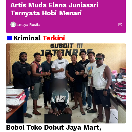
Artis Muda Elena Juniasari
Ternyata Hobi Menari
Ismaya Rosita
Kriminal
Terkini
Bobol Toko Dobut Jaya Mart,