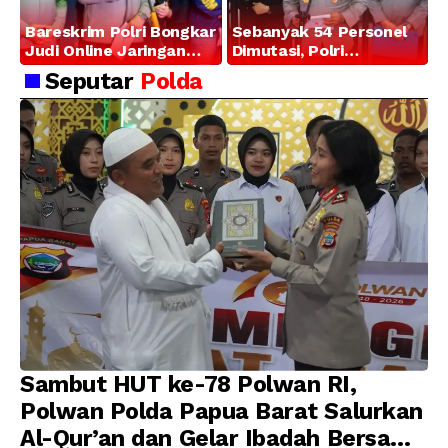
Bareskrim Polri Bongkar
Sebanyak 54 Personel
Judi Online Jaringan
Dimutasi, Polri
Internasional di Jakarta
Tegaskan Komitmen
Seputar
Polda
Barat, 321 WNA
Pembinaan Karier dan
Diamankan
Profesionalisme
Sambut HUT ke-78 Polwan RI,
Polwan Polda Papua Barat Salurkan
Al-Qur’an dan Gelar Ibadah Bersama