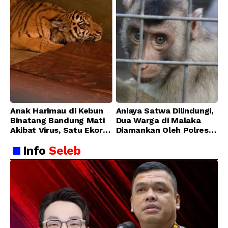
Anak Harimau di Kebun
Aniaya Satwa Dilindungi,
Binatang Bandung Mati
Dua Warga di Malaka
Akibat Virus, Satu Ekor
Diamankan Oleh Polres
Lainnya Berangsur
Malaka
Info
Seleb
Membaik