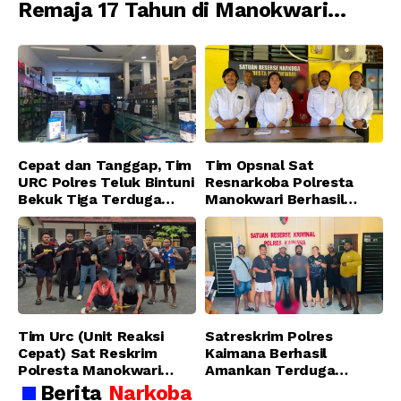
Remaja 17 Tahun di Manokwari
Ditangkap Tim URC Resmob
Jatanras Polda Papua Barat
Cepat dan Tanggap, Tim
Tim Opsnal Sat
URC Polres Teluk Bintuni
Resnarkoba Polresta
Bekuk Tiga Terduga
Manokwari Berhasil
Pelaku Pencurian di SMA
Ungkap Kasus Tindak
Sanawesen
Pidana Narkotika
Golongan I Jenis Shabu
di SP 4 Distrik Prafi kab.
Manokwari
Tim Urc (Unit Reaksi
Satreskrim Polres
Cepat) Sat Reskrim
Kaimana Berhasil
Polresta Manokwari
Amankan Terduga
Berhasil Tangkap 2
Pelaku Penganiayaan
Berita
Narkoba