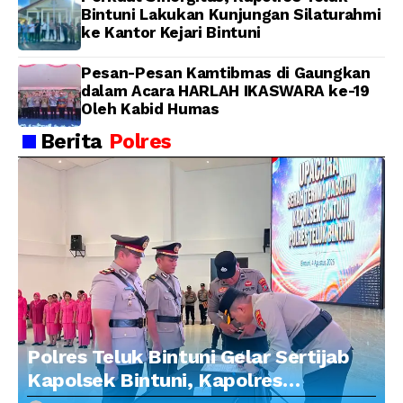
Bintuni Lakukan Kunjungan Silaturahmi
ke Kantor Kejari Bintuni
Pesan-Pesan Kamtibmas di Gaungkan
dalam Acara HARLAH IKASWARA ke-19
Oleh Kabid Humas
Berita
Polres
Polres Teluk Bintuni Gelar Sertijab
Kapolsek Bintuni, Kapolres