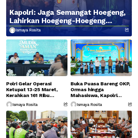
Kapolri: Jaga Semangat Hoegeng,
Lahirkan Hoegeng-Hoegeng
Berikutnya
Ismaya Rosita
Polri Gelar Operasi
Buka Puasa Bareng OKP,
Ketupat 13-25 Maret,
Ormas hingga
Kerahkan 161 Ribu
Mahasiswa, Kapolri
Personel Gabungan
Serukan Jaga
Ismaya Rosita
Ismaya Rosita
Persatuan-Dukung
Program Pemerintah