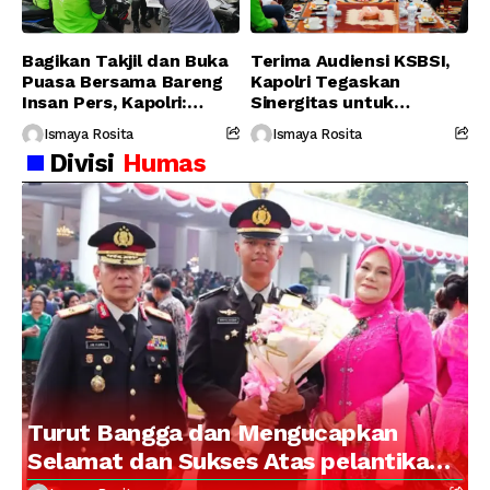
Bagikan Takjil dan Buka
Terima Audiensi KSBSI,
Puasa Bersama Bareng
Kapolri Tegaskan
Insan Pers, Kapolri:
Sinergitas untuk
Suara Media Suara
Perjuangkan Hak Buruh
Ismaya Rosita
Ismaya Rosita
Publik
Divisi
Humas
Turut Bangga dan Mengucapkan
Selamat dan Sukses Atas pelantikan
Putra Brigjen Pol Drs, A.M Kamal.