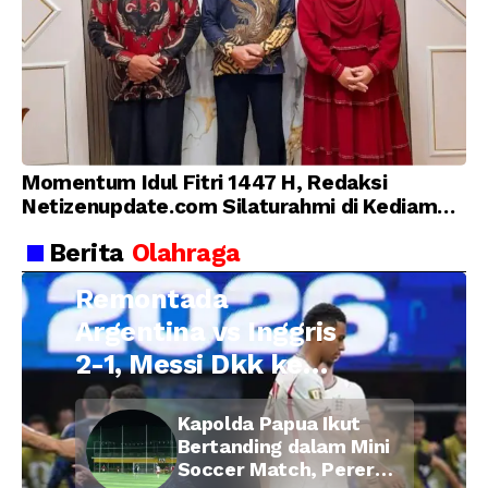
Momentum Idul Fitri 1447 H, Redaksi
Netizenupdate.com Silaturahmi di Kediaman
Kepala Desa Cilopadang
Berita
Olahraga
Remontada
Argentina vs Inggris
2-1, Messi Dkk ke
Final Piala Dunia
Kapolda Papua Ikut
2026
Bertanding dalam Mini
Soccer Match, Pererat