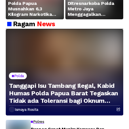
Polda Papua
Ditresnarkoba Polda
Musnahkan 6,3
Metro Jaya
Kilogram Narkotika
Menggagalkan
Hasil Pengungkapan
Peredaran Sabu 5,3 Kg
Ragam
News
Jaringan Lintas
Wilayah Februari 2026
Polda
Tanggapi Isu Tambang Ilegal, Kabid
Humas Polda Papua Barat Tegaskan
Tidak ada Toleransi bagi Oknum
Anggota
Ismaya Rosita
Polres