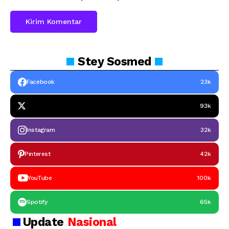
Stey
Sosmed
Facebook
23k
93k
Instagram
32k
Pinterest
42k
YouTube
100k
Spotify
65k
Update
Nasional