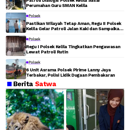
Patroli Dialogis Polsek Kelila Sasar
Perumahan Guru SMAN Kelila
Polsek
Pastikan Wilayah Tetap Aman, Regu II Polsek
Kelila Gelar Patroli Jalan Kaki dan Sampaikan
Pesan Kamtibmas
Polsek
Regu I Polsek Kelila Tingkatkan Pengawasan
Lewat Patroli Rutin
Polsek
6 Unit Asrama Polsek Pirime Lanny Jaya
Terbakar, Polisi Lidik Dugaan Pembakaran
Berita
Satwa