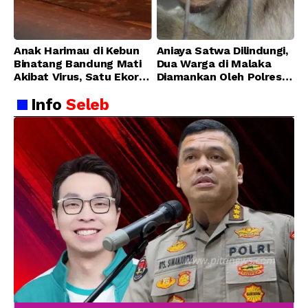
Anak Harimau di Kebun
Aniaya Satwa Dilindungi,
Binatang Bandung Mati
Dua Warga di Malaka
Akibat Virus, Satu Ekor
Diamankan Oleh Polres
Lainnya Berangsur
Malaka
Info
Seleb
Membaik