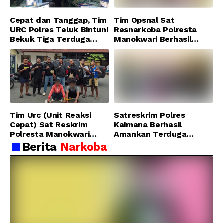
Cepat dan Tanggap, Tim
Tim Opsnal Sat
URC Polres Teluk Bintuni
Resnarkoba Polresta
Bekuk Tiga Terduga
Manokwari Berhasil
Pelaku Pencurian di SMA
Ungkap Kasus Tindak
Sanawesen
Pidana Narkotika
Golongan I Jenis Shabu
di SP 4 Distrik Prafi kab.
Manokwari
Tim Urc (Unit Reaksi
Satreskrim Polres
Cepat) Sat Reskrim
Kaimana Berhasil
Polresta Manokwari
Amankan Terduga
Berhasil Tangkap 2
Pelaku Penganiayaan
Berita
Narkoba
Pelaku Pengeroyokan di
Menggunakan Senjata
Taman Ria kab.
Tajam
Manokwari