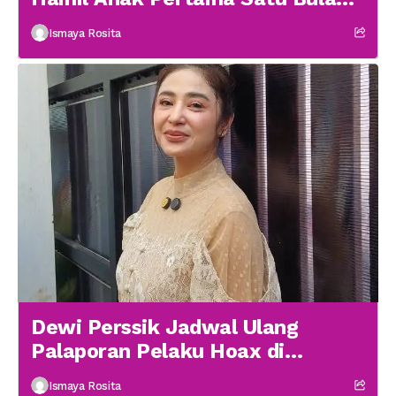
menikah
Ismaya Rosita
Dewi Perssik Jadwal Ulang
Palaporan Pelaku Hoax di
Medsos
Ismaya Rosita