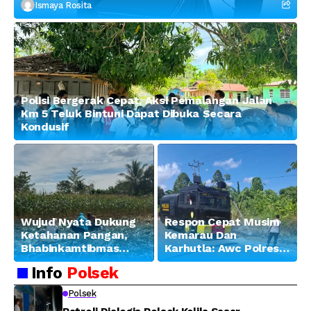
Tekankan Profesionalisme dan
Ismaya Rosita
Penguatan Sinergitas
Polisi Bergerak Cepat, Aksi Pemalangan Jalan
Km 5 Teluk Bintuni Dapat Dibuka Secara
Kondusif
Wujud Nyata Dukung
Respon Cepat Musim
Ketahanan Pangan,
Kemarau Dan
Bhabinkamtibmas
Karhutla: Awc Polres
Banjar Ausoy Turun
Teluk Bintuni
Info
Polsek
Langsung Bantu
Padamkan Kebakaran
Warga Panen Jagung
Lahan di Jalan Poros
Polsek
Tuasai