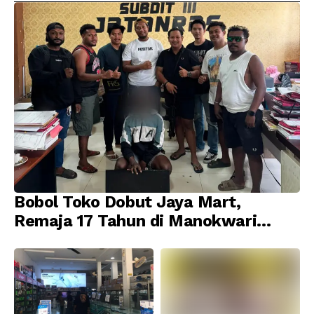
Bobol Toko Dobut Jaya Mart,
Remaja 17 Tahun di Manokwari
Ditangkap Tim URC Resmob
Jatanras Polda Papua Barat