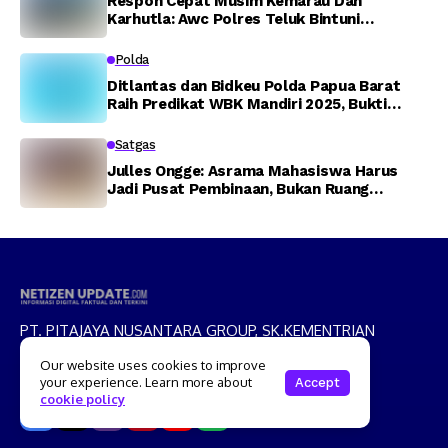
Respon Cepat Musim Kemarau Dan
Karhutla: Awc Polres Teluk Bintuni
Padamkan Kebakaran Lahan di Jalan Poros
Tuasai
Polda
Ditlantas dan Bidkeu Polda Papua Barat
Raih Predikat WBK Mandiri 2025, Bukti
Komitmen Wujudkan Pelayanan Bersih dan
Berintegritas
Satgas
Julles Ongge: Asrama Mahasiswa Harus
Jadi Pusat Pembinaan, Bukan Ruang
Provokasi
PT. PITAJAYA NUSANTARA GROUP, SK.KEMENTRIAN
HUKUM REPUBLIK INDONESIA NOMOR : AHU-
Our website uses cookies to improve
029577.AH.01.30.TAHUN 2025,
your experience. Learn more about
Accept
cookie policy