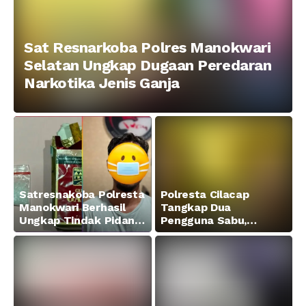
Sat Resnarkoba Polres Manokwari
Selatan Ungkap Dugaan Peredaran
Narkotika Jenis Ganja
Satresnakoba Polresta
Polresta Cilacap
Manokwari Berhasil
Tangkap Dua
Ungkap Tindak Pidana
Pengguna Sabu,
Narkotika Golongan I
Amankan Paket 0,34
Jenis Sabu di Jalan
Gram
Swapen Perkebunan
Manokwari