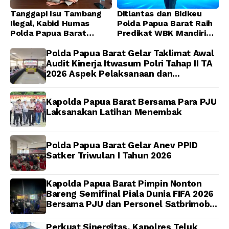
Tanggapi Isu Tambang
Ditlantas dan Bidkeu
Ilegal, Kabid Humas
Polda Papua Barat Raih
Polda Papua Barat
Predikat WBK Mandiri
Tegaskan Tidak ada
2025, Bukti Komitmen
Toleransi bagi Oknum
Wujudkan Pelayanan
Polda Papua Barat Gelar Taklimat Awal
Anggota
Bersih dan Berintegritas
Audit Kinerja Itwasum Polri Tahap II TA
2026 Aspek Pelaksanaan dan
Pengendalian
Kapolda Papua Barat Bersama Para PJU
Laksanakan Latihan Menembak
Polda Papua Barat Gelar Anev PPID
Satker Triwulan I Tahun 2026
Kapolda Papua Barat Pimpin Nonton
Bareng Semifinal Piala Dunia FIFA 2026
Bersama PJU dan Personel Satbrimob
Polda Papua Barat
Perkuat Sinergitas, Kapolres Teluk