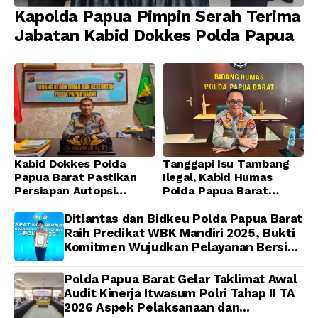
Kapolda Papua Pimpin Serah Terima
Jabatan Kabid Dokkes Polda Papua
Kabid Dokkes Polda
Tanggapi Isu Tambang
Papua Barat Pastikan
Ilegal, Kabid Humas
Persiapan Autopsi
Polda Papua Barat
Jenazah Presenter TVRI
Tegaskan Tidak ada
Papua Barat Yanto
Toleransi bagi Oknum
Ditlantas dan Bidkeu Polda Papua Barat
Idorway Telah Matang,
Anggota
Raih Predikat WBK Mandiri 2025, Bukti
Pelaksanaan
Komitmen Wujudkan Pelayanan Bersih
Dijadwalkan Kamis
dan Berintegritas
Polda Papua Barat Gelar Taklimat Awal
Audit Kinerja Itwasum Polri Tahap II TA
2026 Aspek Pelaksanaan dan