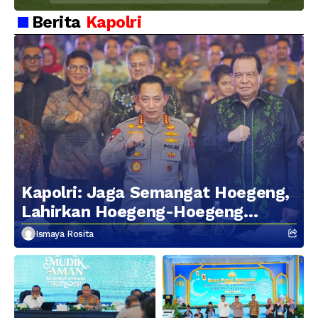
Kebersamaan Personel
Berita
Kapolri
Kapolri: Jaga Semangat Hoegeng,
Lahirkan Hoegeng-Hoegeng
Berikutnya
Ismaya Rosita