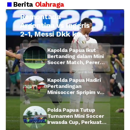
Berita
Olahraga
Remontada
Argentina vs Inggris
2-1, Messi Dkk ke
Final Piala Dunia
Kapolda Papua Ikut
2026
Bertanding dalam Mini
Soccer Match, Pererat
Kebersamaan Personel
di Bulan Ramadan
Kapolda Papua Hadiri
Pertandingan
Minisoccer Spripim vs
Bid Propam, Pererat
Soliditas dan
Polda Papua Tutup
Kebersamaan Personel
Turnamen Mini Soccer
Irwasda Cup, Perkuat
Soliditas dan