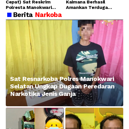
Cepat) Sat Reskrim
Kaimana Berhasil
Polresta Manokwari
Amankan Terduga
Berhasil Tangkap 2
Pelaku Penganiayaan
Berita
Narkoba
Pelaku Pengeroyokan di
Menggunakan Senjata
Taman Ria kab.
Tajam
Manokwari
Sat Resnarkoba Polres Manokwari
Selatan Ungkap Dugaan Peredaran
Narkotika Jenis Ganja