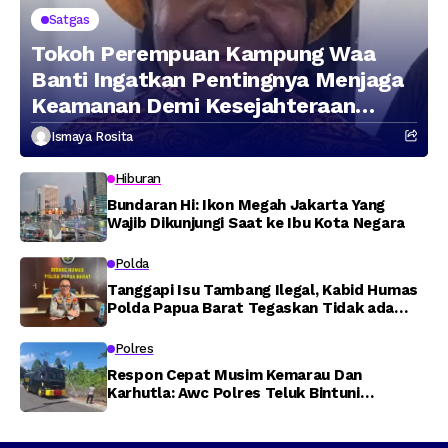
Satgas
Tokoh Perempuan Kampung Waa
Banti Ingatkan Pentingnya Menjaga
Keamanan Demi Kesejahteraan
Masyarakat
Ismaya Rosita
Hiburan
Bundaran Hi: Ikon Megah Jakarta Yang
Wajib Dikunjungi Saat ke Ibu Kota Negara
Polda
Tanggapi Isu Tambang Ilegal, Kabid Humas
Polda Papua Barat Tegaskan Tidak ada
Toleransi bagi Oknum Anggota
Polres
Respon Cepat Musim Kemarau Dan
Karhutla: Awc Polres Teluk Bintuni
Padamkan Kebakaran Lahan di Jalan Poros
Tuasai