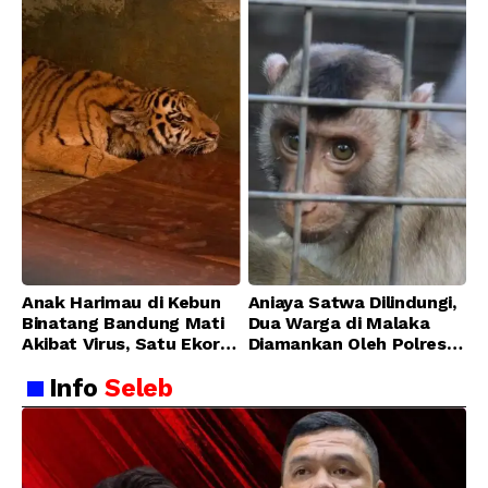
Anak Harimau di Kebun
Aniaya Satwa Dilindungi,
Binatang Bandung Mati
Dua Warga di Malaka
Akibat Virus, Satu Ekor
Diamankan Oleh Polres
Lainnya Berangsur
Malaka
Info
Seleb
Membaik