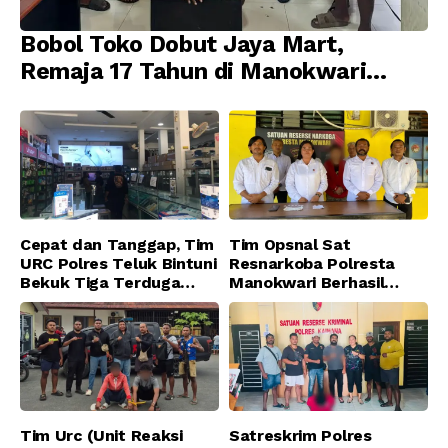
Bobol Toko Dobut Jaya Mart,
Remaja 17 Tahun di Manokwari
Ditangkap Tim URC Resmob
Jatanras Polda Papua Barat
Cepat dan Tanggap, Tim
Tim Opsnal Sat
URC Polres Teluk Bintuni
Resnarkoba Polresta
Bekuk Tiga Terduga
Manokwari Berhasil
Pelaku Pencurian di SMA
Ungkap Kasus Tindak
Sanawesen
Pidana Narkotika
Golongan I Jenis Shabu
di SP 4 Distrik Prafi kab.
Manokwari
Tim Urc (Unit Reaksi
Satreskrim Polres