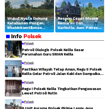
Wujud Nyata Dukung
Respon Cepat Musim
Ketahanan Pangan,
Kemarau Dan
Bhabinkamtibmas
Karhutla: Awc Polres
Banjar Ausoy Turun
Teluk Bintuni
Info
Polsek
Langsung Bantu
Padamkan Kebakaran
Warga Panen Jagung
Lahan di Jalan Poros
Polsek
Tuasai
Patroli Dialogis Polsek Kelila Sasar
Perumahan Guru SMAN Kelila
Polsek
Pastikan Wilayah Tetap Aman, Regu II Polsek
Kelila Gelar Patroli Jalan Kaki dan Sampaikan
Pesan Kamtibmas
Polsek
Regu I Polsek Kelila Tingkatkan Pengawasan
Lewat Patroli Rutin
Polsek
6 Unit Asrama Polsek Pirime Lanny Jaya