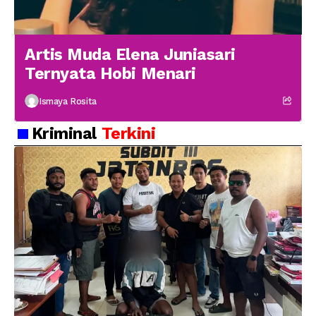
Artis Muda Elena Juniasari
Ternyata Hobi Menari
Ismaya Rosita
Kriminal
Terkini