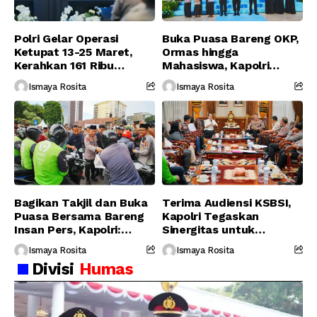
Polri Gelar Operasi
Buka Puasa Bareng OKP,
Ketupat 13-25 Maret,
Ormas hingga
Kerahkan 161 Ribu
Mahasiswa, Kapolri
Personel Gabungan
Serukan Jaga
Ismaya Rosita
Ismaya Rosita
Persatuan-Dukung
Program Pemerintah
Bagikan Takjil dan Buka
Terima Audiensi KSBSI,
Puasa Bersama Bareng
Kapolri Tegaskan
Insan Pers, Kapolri:
Sinergitas untuk
Suara Media Suara
Perjuangkan Hak Buruh
Ismaya Rosita
Ismaya Rosita
Publik
Divisi
Humas