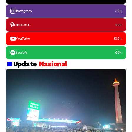
Instagram
32k
Pinterest
42k
YouTube
100k
Spotify
65k
Update
Nasional