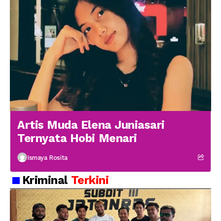
Artis Muda Elena Juniasari
Ternyata Hobi Menari
Ismaya Rosita
Kriminal
Terkini