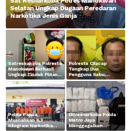
Sat Resnarkoba Polres Manokwari
Selatan Ungkap Dugaan Peredaran
Narkotika Jenis Ganja
Satresnakoba Polresta
Polresta Cilacap
Manokwari Berhasil
Tangkap Dua
Ungkap Tindak Pidana
Pengguna Sabu,
Narkotika Golongan I
Amankan Paket 0,34
Jenis Sabu di Jalan
Gram
Swapen Perkebunan
Manokwari
Polda Papua
Ditresnarkoba Polda
Musnahkan 6,3
Metro Jaya
Kilogram Narkotika
Menggagalkan