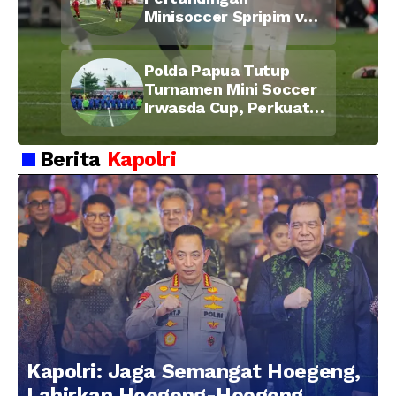
Minisoccer Spripim vs
Bid Propam, Pererat
Soliditas dan
Polda Papua Tutup
Kebersamaan Personel
Turnamen Mini Soccer
Irwasda Cup, Perkuat
Soliditas dan
Kebersamaan Personel
Berita
Kapolri
Kapolri: Jaga Semangat Hoegeng,
Lahirkan Hoegeng-Hoegeng