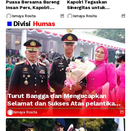
Puasa Bersama Bareng
Kapolri Tegaskan
Insan Pers, Kapolri:
Sinergitas untuk
Suara Media Suara
Perjuangkan Hak Buruh
Ismaya Rosita
Ismaya Rosita
Publik
Divisi
Humas
Turut Bangga dan Mengucapkan
Selamat dan Sukses Atas pelantikan
Putra Brigjen Pol Drs, A.M Kamal.
Ismaya Rosita
Sebagai Perwira Polri Lulusan AKPOL
2026