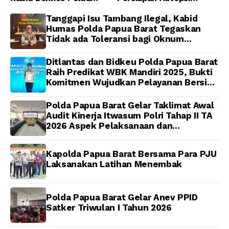
Papua
Jenazah Presenter TVRI
Papua Barat Yanto
Tanggapi Isu Tambang Ilegal, Kabid
Idorway Telah Matang,
Humas Polda Papua Barat Tegaskan
Pelaksanaan
Tidak ada Toleransi bagi Oknum
Dijadwalkan Kamis
Anggota
Ditlantas dan Bidkeu Polda Papua Barat
Raih Predikat WBK Mandiri 2025, Bukti
Komitmen Wujudkan Pelayanan Bersih
dan Berintegritas
Polda Papua Barat Gelar Taklimat Awal
Audit Kinerja Itwasum Polri Tahap II TA
2026 Aspek Pelaksanaan dan
Pengendalian
Kapolda Papua Barat Bersama Para PJU
Laksanakan Latihan Menembak
Polda Papua Barat Gelar Anev PPID
Satker Triwulan I Tahun 2026