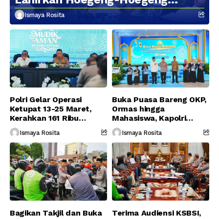
Berikutnya
Ismaya Rosita
Polri Gelar Operasi
Buka Puasa Bareng OKP,
Ketupat 13-25 Maret,
Ormas hingga
Kerahkan 161 Ribu
Mahasiswa, Kapolri
Personel Gabungan
Serukan Jaga
Ismaya Rosita
Ismaya Rosita
Persatuan-Dukung
Program Pemerintah
Bagikan Takjil dan Buka
Terima Audiensi KSBSI,