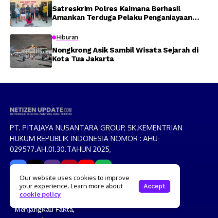
Satreskrim Polres Kaimana Berhasil
Amankan Terduga Pelaku Penganiayaan
Menggunakan Senjata Tajam
Hiburan
Nongkrong Asik Sambil Wisata Sejarah di
Kota Tua Jakarta
PT. PITAJAYA NUSANTARA GROUP, SK.KEMENTRIAN
HUKUM REPUBLIK INDONESIA NOMOR : AHU-
029577.AH.01.30.TAHUN 2025,
Our website uses cookies to improve
your experience. Learn more about
Accept
cookie policy
Moto
Menjangkau Fakta,