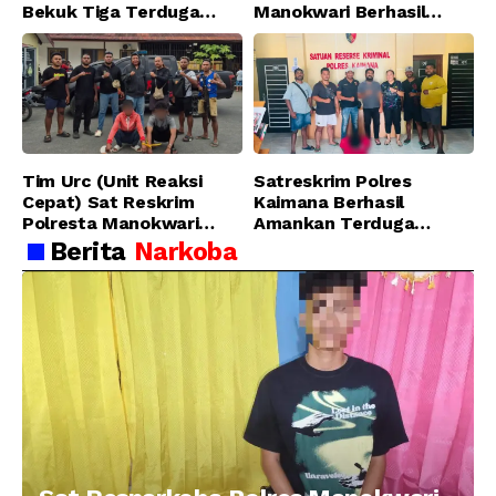
Bekuk Tiga Terduga
Manokwari Berhasil
Pelaku Pencurian di SMA
Ungkap Kasus Tindak
Sanawesen
Pidana Narkotika
Golongan I Jenis Shabu
di SP 4 Distrik Prafi kab.
Manokwari
Tim Urc (Unit Reaksi
Satreskrim Polres
Cepat) Sat Reskrim
Kaimana Berhasil
Polresta Manokwari
Amankan Terduga
Berhasil Tangkap 2
Pelaku Penganiayaan
Berita
Narkoba
Pelaku Pengeroyokan di
Menggunakan Senjata
Taman Ria kab.
Tajam
Manokwari