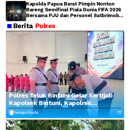
Kapolda Papua Barat Pimpin Nonton
Bareng Semifinal Piala Dunia FIFA 2026
Bersama PJU dan Personel Satbrimob
Polda Papua Barat
Berita
Polres
Polres Teluk Bintuni Gelar Sertijab
Kapolsek Bintuni, Kapolres
Tekankan Profesionalisme dan
Ismaya Rosita
Penguatan Sinergitas