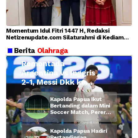
Momentum Idul Fitri 1447 H, Redaksi
Netizenupdate.com Silaturahmi di Kediaman
Kepala Desa Cilopadang
Berita
Olahraga
Remontada
Argentina vs Inggris
2-1, Messi Dkk ke
Final Piala Dunia
Kapolda Papua Ikut
2026
Bertanding dalam Mini
Soccer Match, Pererat
Kebersamaan Personel
di Bulan Ramadan
Kapolda Papua Hadiri
Pertandingan