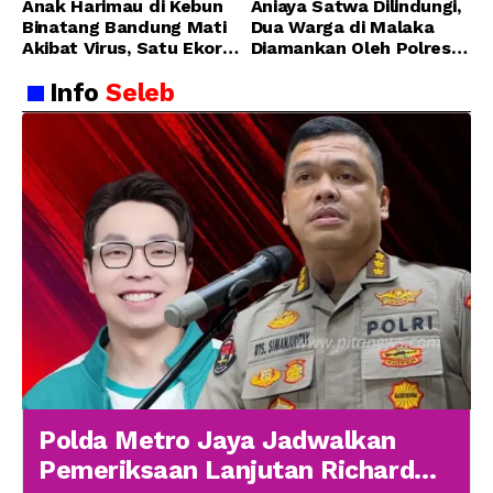
Anak Harimau di Kebun
Aniaya Satwa Dilindungi,
Binatang Bandung Mati
Dua Warga di Malaka
Akibat Virus, Satu Ekor
Diamankan Oleh Polres
Lainnya Berangsur
Malaka
Info
Seleb
Membaik
Polda Metro Jaya Jadwalkan
Pemeriksaan Lanjutan Richard