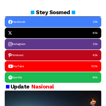
Stey
Sosmed
Facebook
23k
93k
Instagram
32k
Pinterest
42k
YouTube
100k
Spotify
65k
Update
Nasional