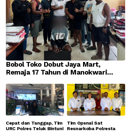
Bobol Toko Dobut Jaya Mart,
Remaja 17 Tahun di Manokwari
Ditangkap Tim URC Resmob
Jatanras Polda Papua Barat
Cepat dan Tanggap, Tim
Tim Opsnal Sat
URC Polres Teluk Bintuni
Resnarkoba Polresta