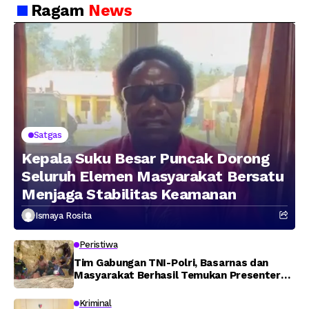
Hasil Pengungkapan
Peredaran Sabu 5,3 Kg
Ragam
News
Jaringan Lintas
Wilayah Februari 2026
Satgas
Kepala Suku Besar Puncak Dorong
Seluruh Elemen Masyarakat Bersatu
Menjaga Stabilitas Keamanan
Ismaya Rosita
Peristiwa
Tim Gabungan TNI-Polri, Basarnas dan
Masyarakat Berhasil Temukan Presenter
TVRI Papua Barat yang Hilang di Sungai
Memti
Kriminal