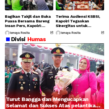
Bagikan Takjil dan Buka
Terima Audiensi KSBSI,
Puasa Bersama Bareng
Kapolri Tegaskan
Insan Pers, Kapolri:
Sinergitas untuk
Suara Media Suara
Perjuangkan Hak Buruh
Ismaya Rosita
Ismaya Rosita
Publik
Divisi
Humas
Turut Bangga dan Mengucapkan
Selamat dan Sukses Atas pelantikan