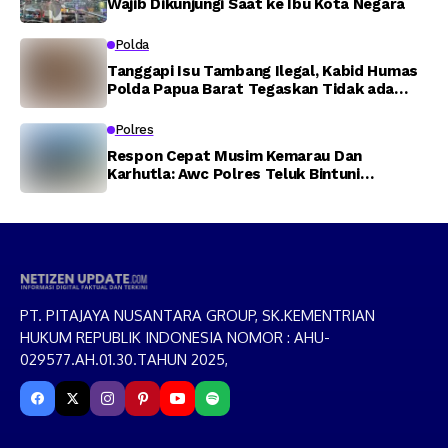
Wajib Dikunjungi Saat ke Ibu Kota Negara
Polda
Tanggapi Isu Tambang Ilegal, Kabid Humas
Polda Papua Barat Tegaskan Tidak ada
Toleransi bagi Oknum Anggota
Polres
Respon Cepat Musim Kemarau Dan
Karhutla: Awc Polres Teluk Bintuni
Padamkan Kebakaran Lahan di Jalan Poros
Tuasai
PT. PITAJAYA NUSANTARA GROUP, SK.KEMENTRIAN
HUKUM REPUBLIK INDONESIA NOMOR : AHU-
029577.AH.01.30.TAHUN 2025,