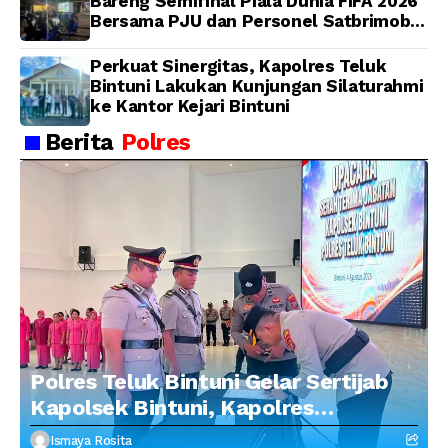
Bareng Semifinal Piala Dunia FIFA 2026
Bersama PJU dan Personel Satbrimob
Polda Papua Barat
Perkuat Sinergitas, Kapolres Teluk
Bintuni Lakukan Kunjungan Silaturahmi
ke Kantor Kejari Bintuni
Berita
Polres
Polres Teluk Bintuni Gelar Sertijab
Kapolsek Bintuni, Kapolres
Tekankan Profesionalisme dan
Ismaya Rosita