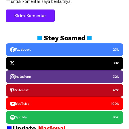
untuk komentar saya berikutnya.
Stey
Sosmed
Facebook
23k
93k
Instagram
32k
Pinterest
42k
YouTube
100k
Spotify
65k
Update
Nasional