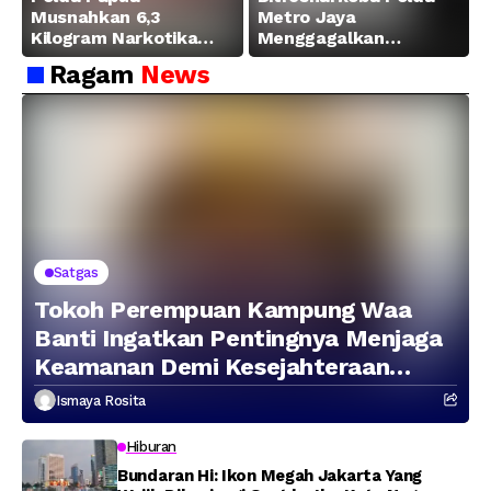
Musnahkan 6,3
Metro Jaya
Kilogram Narkotika
Menggagalkan
Hasil Pengungkapan
Peredaran Sabu 5,3 Kg
Ragam
News
Jaringan Lintas
Wilayah Februari 2026
Satgas
Tokoh Perempuan Kampung Waa
Banti Ingatkan Pentingnya Menjaga
Keamanan Demi Kesejahteraan
Masyarakat
Ismaya Rosita
Hiburan
Bundaran Hi: Ikon Megah Jakarta Yang