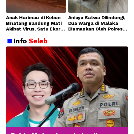
Anak Harimau di Kebun
Aniaya Satwa Dilindungi,
Binatang Bandung Mati
Dua Warga di Malaka
Akibat Virus, Satu Ekor
Diamankan Oleh Polres
Lainnya Berangsur
Malaka
Info
Seleb
Membaik