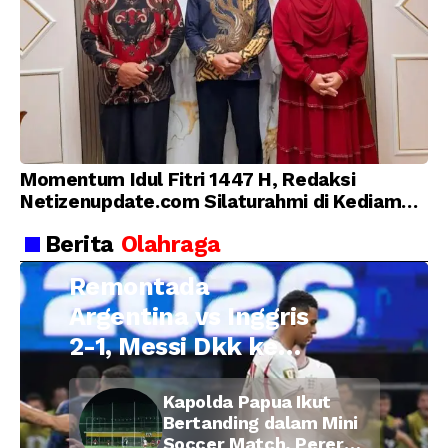
Momentum Idul Fitri 1447 H, Redaksi
Netizenupdate.com Silaturahmi di Kediaman
Kepala Desa Cilopadang
Berita
Olahraga
Remontada
Argentina vs Inggris
2-1, Messi Dkk ke
Final Piala Dunia
Kapolda Papua Ikut
2026
Bertanding dalam Mini
Soccer Match, Pererat