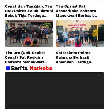
Cepat dan Tanggap, Tim
Tim Opsnal Sat
URC Polres Teluk Bintuni
Resnarkoba Polresta
Bekuk Tiga Terduga
Manokwari Berhasil
Pelaku Pencurian di SMA
Ungkap Kasus Tindak
Sanawesen
Pidana Narkotika
Golongan I Jenis Shabu
di SP 4 Distrik Prafi kab.
Manokwari
Tim Urc (Unit Reaksi
Satreskrim Polres
Cepat) Sat Reskrim
Kaimana Berhasil
Polresta Manokwari
Amankan Terduga
Berhasil Tangkap 2
Pelaku Penganiayaan
Berita
Narkoba
Pelaku Pengeroyokan di
Menggunakan Senjata
Taman Ria kab.
Tajam
Manokwari