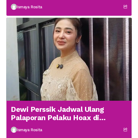
menikah
Ismaya Rosita
Dewi Perssik Jadwal Ulang
Palaporan Pelaku Hoax di
Medsos
Ismaya Rosita