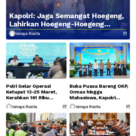
Kapolri: Jaga Semangat Hoegeng,
Lahirkan Hoegeng-Hoegeng
Berikutnya
Ismaya Rosita
Polri Gelar Operasi
Buka Puasa Bareng OKP,
Ketupat 13-25 Maret,
Ormas hingga
Kerahkan 161 Ribu
Mahasiswa, Kapolri
Personel Gabungan
Serukan Jaga
Ismaya Rosita
Ismaya Rosita
Persatuan-Dukung
Program Pemerintah