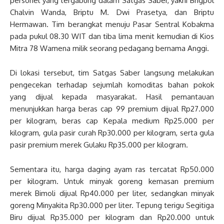
personel yang tergabung dalam Satgas Saber, yakni Brigpol
Chalvin Wanda, Briptu M. Dwi Prasetya, dan Briptu
Hermawan. Tim berangkat menuju Pasar Sentral Kobakma
pada pukul 08.30 WIT dan tiba lima menit kemudian di Kios
Mitra 78 Wamena milik seorang pedagang bernama Anggi.
Di lokasi tersebut, tim Satgas Saber langsung melakukan
pengecekan terhadap sejumlah komoditas bahan pokok
yang dijual kepada masyarakat. Hasil pemantauan
menunjukkan harga beras cap 99 premium dijual Rp27.000
per kilogram, beras cap Kepala medium Rp25.000 per
kilogram, gula pasir curah Rp30.000 per kilogram, serta gula
pasir premium merek Gulaku Rp35.000 per kilogram.
Sementara itu, harga daging ayam ras tercatat Rp50.000
per kilogram. Untuk minyak goreng kemasan premium
merek Bimoli dijual Rp40.000 per liter, sedangkan minyak
goreng Minyakita Rp30.000 per liter. Tepung terigu Segitiga
Biru dijual Rp35.000 per kilogram dan Rp20.000 untuk