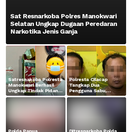
Sat Resnarkoba Polres Manokwari
Selatan Ungkap Dugaan Peredaran
Narkotika Jenis Ganja
Satresnakoba Polresta
Polresta Cilacap
Manokwari Berhasil
Tangkap Dua
Ungkap Tindak Pidana
Pengguna Sabu,
Narkotika Golongan I
Amankan Paket 0,34
Jenis Sabu di Jalan
Gram
Swapen Perkebunan
Manokwari
Polda Papua
Ditresnarkoba Polda