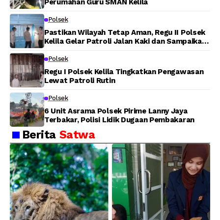
Perumahan Guru SMAN Kelila
Polsek
Pastikan Wilayah Tetap Aman, Regu II Polsek
Kelila Gelar Patroli Jalan Kaki dan Sampaikan
Pesan Kamtibmas
Polsek
Regu I Polsek Kelila Tingkatkan Pengawasan
Lewat Patroli Rutin
Polsek
6 Unit Asrama Polsek Pirime Lanny Jaya
Terbakar, Polisi Lidik Dugaan Pembakaran
Berita
Satwa