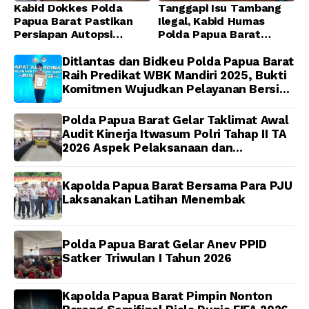
Kabid Dokkes Polda
Tanggapi Isu Tambang
Papua Barat Pastikan
Ilegal, Kabid Humas
Persiapan Autopsi
Polda Papua Barat
Jenazah Presenter TVRI
Tegaskan Tidak ada
Papua Barat Yanto
Toleransi bagi Oknum
Ditlantas dan Bidkeu Polda Papua Barat
Idorway Telah Matang,
Anggota
Raih Predikat WBK Mandiri 2025, Bukti
Pelaksanaan
Komitmen Wujudkan Pelayanan Bersih
Dijadwalkan Kamis
dan Berintegritas
Polda Papua Barat Gelar Taklimat Awal
Audit Kinerja Itwasum Polri Tahap II TA
2026 Aspek Pelaksanaan dan
Pengendalian
Kapolda Papua Barat Bersama Para PJU
Laksanakan Latihan Menembak
Polda Papua Barat Gelar Anev PPID
Satker Triwulan I Tahun 2026
Kapolda Papua Barat Pimpin Nonton