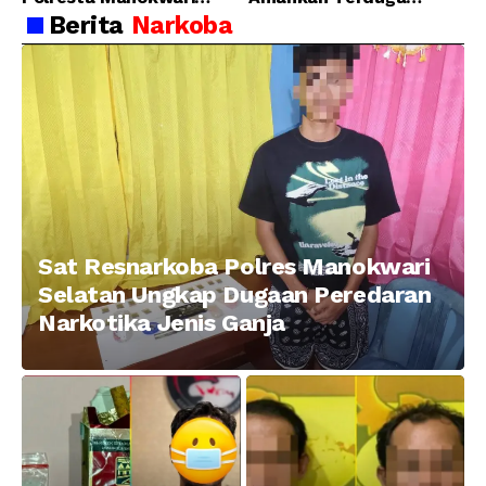
Berhasil Tangkap 2
Pelaku Penganiayaan
Berita
Narkoba
Pelaku Pengeroyokan di
Menggunakan Senjata
Taman Ria kab.
Tajam
Manokwari
Sat Resnarkoba Polres Manokwari
Selatan Ungkap Dugaan Peredaran
Narkotika Jenis Ganja