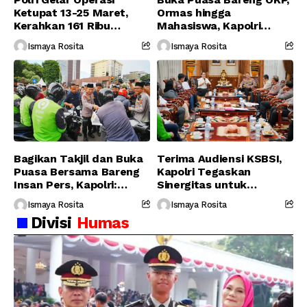
Ketupat 13-25 Maret,
Ormas hingga
Kerahkan 161 Ribu
Mahasiswa, Kapolri
Personel Gabungan
Serukan Jaga
Ismaya Rosita
Ismaya Rosita
Persatuan-Dukung
Program Pemerintah
Bagikan Takjil dan Buka
Terima Audiensi KSBSI,
Puasa Bersama Bareng
Kapolri Tegaskan
Insan Pers, Kapolri:
Sinergitas untuk
Suara Media Suara
Perjuangkan Hak Buruh
Ismaya Rosita
Ismaya Rosita
Publik
Divisi
Humas