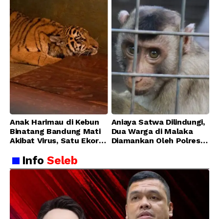
Anak Harimau di Kebun
Aniaya Satwa Dilindungi,
Binatang Bandung Mati
Dua Warga di Malaka
Akibat Virus, Satu Ekor
Diamankan Oleh Polres
Lainnya Berangsur
Malaka
Info
Seleb
Membaik