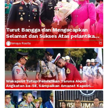
Turut Bangga dan Mengucapkan
Selamat dan Sukses Atas pelantikan
Putra Brigjen Pol Drs, A.M Kamal.
Ismaya Rosita
Sebagai Perwira Polri Lulusan AKPOL
2026
Wakapolri Tutup Pendidikan Taruna Akpol
Angkatan ke-58, Sampaikan Amanat Kapolri
kepada 282 Capaja