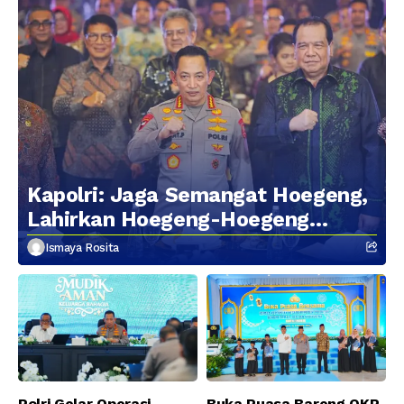
Kapolri: Jaga Semangat Hoegeng,
Lahirkan Hoegeng-Hoegeng
Berikutnya
Ismaya Rosita
Polri Gelar Operasi
Buka Puasa Bareng OKP,