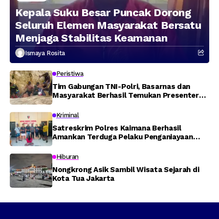
Kepala Suku Besar Puncak Dorong
Seluruh Elemen Masyarakat Bersatu
Menjaga Stabilitas Keamanan
Ismaya Rosita
Peristiwa
Tim Gabungan TNI-Polri, Basarnas dan
Masyarakat Berhasil Temukan Presenter
TVRI Papua Barat yang Hilang di Sungai
Memti
Kriminal
Satreskrim Polres Kaimana Berhasil
Amankan Terduga Pelaku Penganiayaan
Menggunakan Senjata Tajam
Hiburan
Nongkrong Asik Sambil Wisata Sejarah di
Kota Tua Jakarta