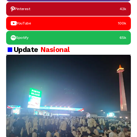
Pinterest
42k
YouTube
100k
Spotify
65k
Update
Nasional