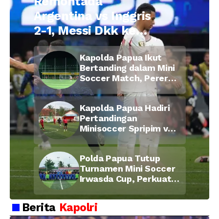
Remontada
Argentina vs Inggris
2-1, Messi Dkk ke
Final Piala Dunia
Kapolda Papua Ikut
2026
Bertanding dalam Mini
Soccer Match, Pererat
Kebersamaan Personel
di Bulan Ramadan
Kapolda Papua Hadiri
Pertandingan
Minisoccer Spripim vs
Bid Propam, Pererat
Soliditas dan
Polda Papua Tutup
Kebersamaan Personel
Turnamen Mini Soccer
Irwasda Cup, Perkuat
Soliditas dan
Kebersamaan Personel
Berita
Kapolri