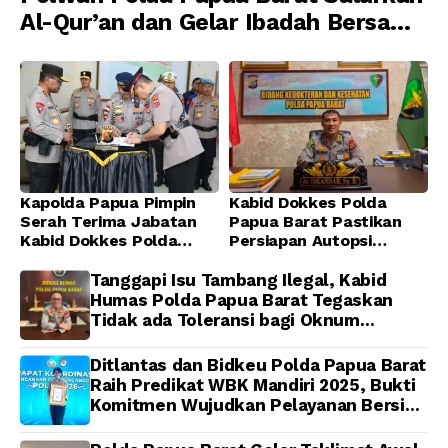
Al-Qur’an dan Gelar Ibadah Bersama
di Masjid Al-Muhajirin
Kapolda Papua Pimpin
Kabid Dokkes Polda
Serah Terima Jabatan
Papua Barat Pastikan
Kabid Dokkes Polda
Persiapan Autopsi
Papua
Jenazah Presenter TVRI
Papua Barat Yanto
Tanggapi Isu Tambang Ilegal, Kabid
Idorway Telah Matang,
Humas Polda Papua Barat Tegaskan
Pelaksanaan
Tidak ada Toleransi bagi Oknum
Dijadwalkan Kamis
Anggota
Ditlantas dan Bidkeu Polda Papua Barat
Raih Predikat WBK Mandiri 2025, Bukti
Komitmen Wujudkan Pelayanan Bersih
dan Berintegritas