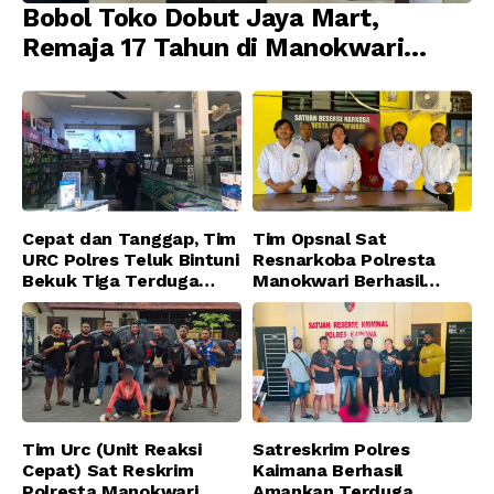
Bobol Toko Dobut Jaya Mart,
Remaja 17 Tahun di Manokwari
Ditangkap Tim URC Resmob
Jatanras Polda Papua Barat
Cepat dan Tanggap, Tim
Tim Opsnal Sat
URC Polres Teluk Bintuni
Resnarkoba Polresta
Bekuk Tiga Terduga
Manokwari Berhasil
Pelaku Pencurian di SMA
Ungkap Kasus Tindak
Sanawesen
Pidana Narkotika
Golongan I Jenis Shabu
di SP 4 Distrik Prafi kab.
Manokwari
Tim Urc (Unit Reaksi
Satreskrim Polres
Cepat) Sat Reskrim
Kaimana Berhasil
Polresta Manokwari
Amankan Terduga