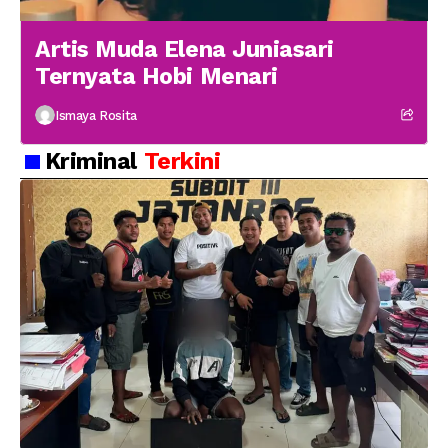
Artis Muda Elena Juniasari
Ternyata Hobi Menari
Ismaya Rosita
Kriminal
Terkini