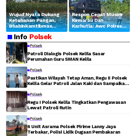
Wujud Nyata Dukung
Respon Cepat Musim
Ketahanan Pangan,
Kemarau Dan
Bhabinkamtibmas
Karhutla: Awc Polres
Banjar Ausoy Turun
Teluk Bintuni
Info
Polsek
Langsung Bantu
Padamkan Kebakaran
Warga Panen Jagung
Lahan di Jalan Poros
Polsek
Tuasai
Patroli Dialogis Polsek Kelila Sasar
Perumahan Guru SMAN Kelila
Polsek
Pastikan Wilayah Tetap Aman, Regu II Polsek
Kelila Gelar Patroli Jalan Kaki dan Sampaikan
Pesan Kamtibmas
Polsek
Regu I Polsek Kelila Tingkatkan Pengawasan
Lewat Patroli Rutin
Polsek
6 Unit Asrama Polsek Pirime Lanny Jaya
Terbakar, Polisi Lidik Dugaan Pembakaran