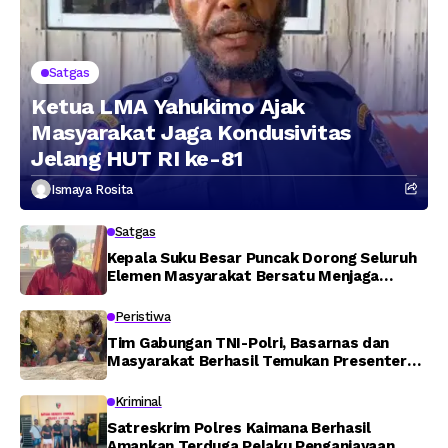
Satgas
Ketua LMA Yahukimo Ajak
Masyarakat Jaga Kondusivitas
Jelang HUT RI ke-81
Ismaya Rosita
Satgas
Kepala Suku Besar Puncak Dorong Seluruh
Elemen Masyarakat Bersatu Menjaga
Stabilitas Keamanan
Peristiwa
Tim Gabungan TNI-Polri, Basarnas dan
Masyarakat Berhasil Temukan Presenter
TVRI Papua Barat yang Hilang di Sungai
Memti
Kriminal
Satreskrim Polres Kaimana Berhasil
Amankan Terduga Pelaku Penganiayaan