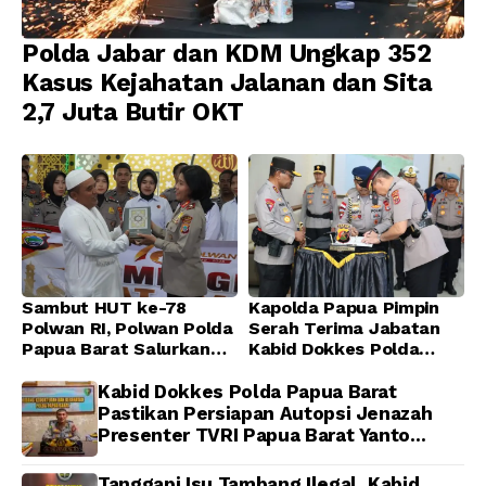
Polda Jabar dan KDM Ungkap 352
Kasus Kejahatan Jalanan dan Sita
2,7 Juta Butir OKT
Sambut HUT ke-78
Kapolda Papua Pimpin
Polwan RI, Polwan Polda
Serah Terima Jabatan
Papua Barat Salurkan
Kabid Dokkes Polda
Al-Qur’an dan Gelar
Papua
Ibadah Bersama di
Kabid Dokkes Polda Papua Barat
Masjid Al-Muhajirin
Pastikan Persiapan Autopsi Jenazah
Presenter TVRI Papua Barat Yanto
Idorway Telah Matang, Pelaksanaan
Dijadwalkan Kamis
Tanggapi Isu Tambang Ilegal, Kabid