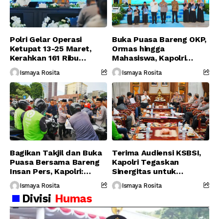
Polri Gelar Operasi
Buka Puasa Bareng OKP,
Ketupat 13-25 Maret,
Ormas hingga
Kerahkan 161 Ribu
Mahasiswa, Kapolri
Personel Gabungan
Serukan Jaga
Ismaya Rosita
Ismaya Rosita
Persatuan-Dukung
Program Pemerintah
Bagikan Takjil dan Buka
Terima Audiensi KSBSI,
Puasa Bersama Bareng
Kapolri Tegaskan
Insan Pers, Kapolri:
Sinergitas untuk
Suara Media Suara
Perjuangkan Hak Buruh
Ismaya Rosita
Ismaya Rosita
Publik
Divisi
Humas