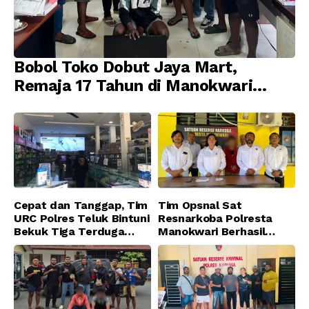
Bobol Toko Dobut Jaya Mart,
Remaja 17 Tahun di Manokwari
Ditangkap Tim URC Resmob
Jatanras Polda Papua Barat
Cepat dan Tanggap, Tim
Tim Opsnal Sat
URC Polres Teluk Bintuni
Resnarkoba Polresta
Bekuk Tiga Terduga
Manokwari Berhasil
Pelaku Pencurian di SMA
Ungkap Kasus Tindak
Sanawesen
Pidana Narkotika
Golongan I Jenis Shabu
di SP 4 Distrik Prafi kab.
Manokwari