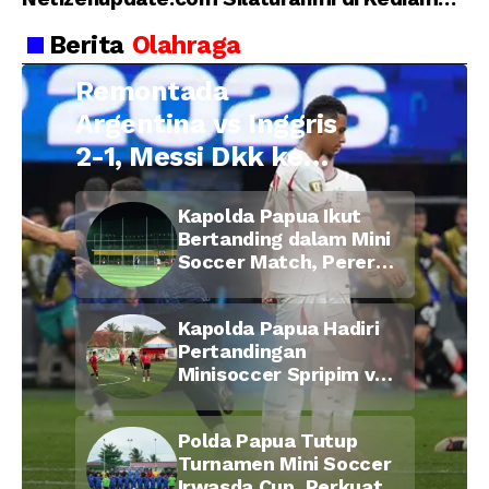
Kepala Desa Cilopadang
Berita
Olahraga
Remontada
Argentina vs Inggris
2-1, Messi Dkk ke
Final Piala Dunia
Kapolda Papua Ikut
2026
Bertanding dalam Mini
Soccer Match, Pererat
Kebersamaan Personel
di Bulan Ramadan
Kapolda Papua Hadiri
Pertandingan
Minisoccer Spripim vs
Bid Propam, Pererat
Soliditas dan
Polda Papua Tutup
Kebersamaan Personel
Turnamen Mini Soccer
Irwasda Cup, Perkuat