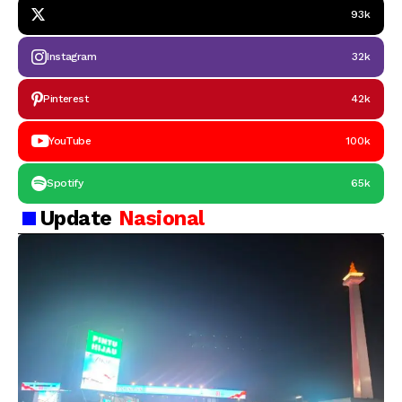
93k
Instagram
32k
Pinterest
42k
YouTube
100k
Spotify
65k
Update
Nasional