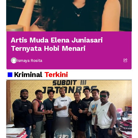
Artis Muda Elena Juniasari
Ternyata Hobi Menari
Ismaya Rosita
Kriminal
Terkini