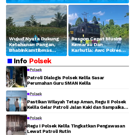
Wujud Nyata Dukung
Respon Cepat Musim
Ketahanan Pangan,
Kemarau Dan
Bhabinkamtibmas
Karhutla: Awc Polres
Banjar Ausoy Turun
Teluk Bintuni
Info
Polsek
Langsung Bantu
Padamkan Kebakaran
Warga Panen Jagung
Lahan di Jalan Poros
Polsek
Tuasai
Patroli Dialogis Polsek Kelila Sasar
Perumahan Guru SMAN Kelila
Polsek
Pastikan Wilayah Tetap Aman, Regu II Polsek
Kelila Gelar Patroli Jalan Kaki dan Sampaikan
Pesan Kamtibmas
Polsek
Regu I Polsek Kelila Tingkatkan Pengawasan
Lewat Patroli Rutin