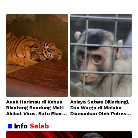
Transisi Operasional
Bandung Zoo
Anak Harimau di Kebun
Aniaya Satwa Dilindungi,
Binatang Bandung Mati
Dua Warga di Malaka
Akibat Virus, Satu Ekor
Diamankan Oleh Polres
Lainnya Berangsur
Malaka
Info
Seleb
Membaik