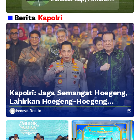
Soliditas dan
Kebersamaan Personel
Berita
Kapolri
Kapolri: Jaga Semangat Hoegeng,
Lahirkan Hoegeng-Hoegeng
Berikutnya
Ismaya Rosita