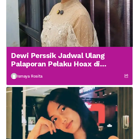
Dewi Perssik Jadwal Ulang
Palaporan Pelaku Hoax di
Medsos
Ismaya Rosita