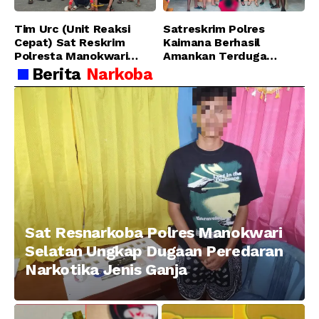
Tim Urc (Unit Reaksi
Satreskrim Polres
Cepat) Sat Reskrim
Kaimana Berhasil
Polresta Manokwari
Amankan Terduga
Berhasil Tangkap 2
Pelaku Penganiayaan
Berita
Narkoba
Pelaku Pengeroyokan di
Menggunakan Senjata
Taman Ria kab.
Tajam
Manokwari
Sat Resnarkoba Polres Manokwari
Selatan Ungkap Dugaan Peredaran
Narkotika Jenis Ganja