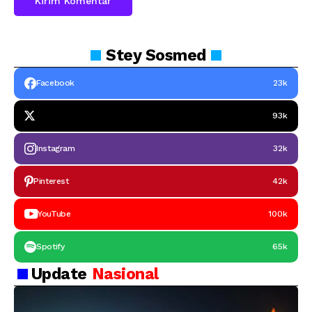
Stey
Sosmed
Facebook
23k
93k
Instagram
32k
Pinterest
42k
YouTube
100k
Spotify
65k
Update
Nasional