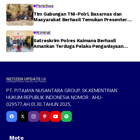
Peristiwa
Tim Gabungan TNI-Polri, Basarnas dan
Masyarakat Berhasil Temukan Presenter
TVRI Papua Barat yang Hilang di Sungai
Memti
Kriminal
Satreskrim Polres Kaimana Berhasil
Amankan Terduga Pelaku Penganiayaan
Menggunakan Senjata Tajam
PT. PITAJAYA NUSANTARA GROUP, SK.KEMENTRIAN
HUKUM REPUBLIK INDONESIA NOMOR : AHU-
029577.AH.01.30.TAHUN 2025,
Moto