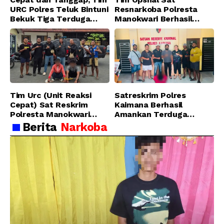
URC Polres Teluk Bintuni
Resnarkoba Polresta
Bekuk Tiga Terduga
Manokwari Berhasil
Pelaku Pencurian di SMA
Ungkap Kasus Tindak
Sanawesen
Pidana Narkotika
Golongan I Jenis Shabu
di SP 4 Distrik Prafi kab.
Manokwari
Tim Urc (Unit Reaksi
Satreskrim Polres
Cepat) Sat Reskrim
Kaimana Berhasil
Polresta Manokwari
Amankan Terduga
Berhasil Tangkap 2
Pelaku Penganiayaan
Berita
Narkoba
Pelaku Pengeroyokan di
Menggunakan Senjata
Taman Ria kab.
Tajam
Manokwari