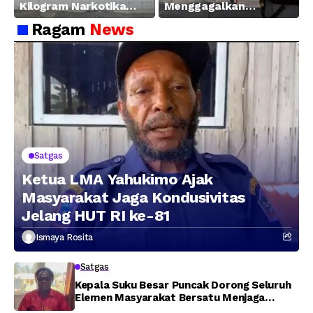
Kilogram Narkotika
Menggagalkan
Hasil Pengungkapan
Peredaran Sabu 5,3 Kg
Ragam
News
Jaringan Lintas
Wilayah Februari 2026
Satgas
Ketua LMA Yahukimo Ajak
Masyarakat Jaga Kondusivitas
Jelang HUT RI ke-81
Ismaya Rosita
Satgas
Kepala Suku Besar Puncak Dorong Seluruh
Elemen Masyarakat Bersatu Menjaga
Stabilitas Keamanan