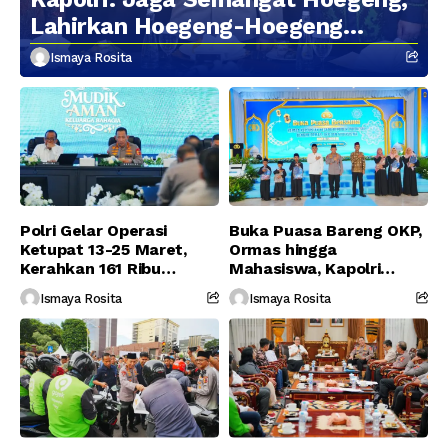
Lahirkan Hoegeng-Hoegeng
Berikutnya
Ismaya Rosita
Polri Gelar Operasi
Buka Puasa Bareng OKP,
Ketupat 13-25 Maret,
Ormas hingga
Kerahkan 161 Ribu
Mahasiswa, Kapolri
Personel Gabungan
Serukan Jaga
Ismaya Rosita
Ismaya Rosita
Persatuan-Dukung
Program Pemerintah