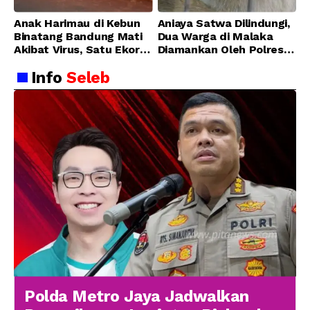
Anak Harimau di Kebun
Aniaya Satwa Dilindungi,
Binatang Bandung Mati
Dua Warga di Malaka
Akibat Virus, Satu Ekor
Diamankan Oleh Polres
Lainnya Berangsur
Malaka
Info
Seleb
Membaik
Polda Metro Jaya Jadwalkan