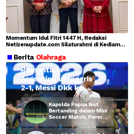
Momentum Idul Fitri 1447 H, Redaksi
Netizenupdate.com Silaturahmi di Kediaman
Kepala Desa Cilopadang
Berita
Olahraga
Remontada
Argentina vs Inggris
2-1, Messi Dkk ke
Final Piala Dunia
Kapolda Papua Ikut
2026
Bertanding dalam Mini
Soccer Match, Pererat
Kebersamaan Personel
di Bulan Ramadan