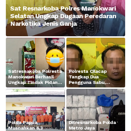
Sat Resnarkoba Polres Manokwari
Selatan Ungkap Dugaan Peredaran
Narkotika Jenis Ganja
Satresnakoba Polresta
Polresta Cilacap
Manokwari Berhasil
Tangkap Dua
Ungkap Tindak Pidana
Pengguna Sabu,
Narkotika Golongan I
Amankan Paket 0,34
Jenis Sabu di Jalan
Gram
Swapen Perkebunan
Manokwari
Polda Papua
Ditresnarkoba Polda
Musnahkan 6,3
Metro Jaya