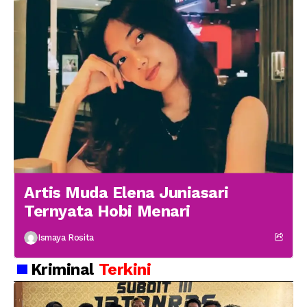
Artis Muda Elena Juniasari
Ternyata Hobi Menari
Ismaya Rosita
Kriminal
Terkini