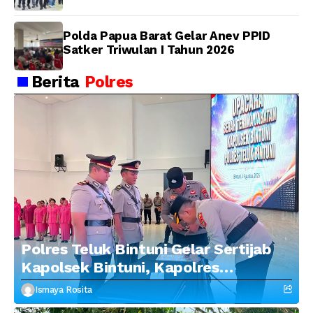
Polda Papua Barat Gelar Anev PPID
Satker Triwulan I Tahun 2026
Berita
Polres
Polres Teluk Bintuni Gelar Sertijab
Kapolsek Bintuni, Kapolres
Tekankan Profesionalisme dan
Ismaya Rosita
Penguatan Sinergitas