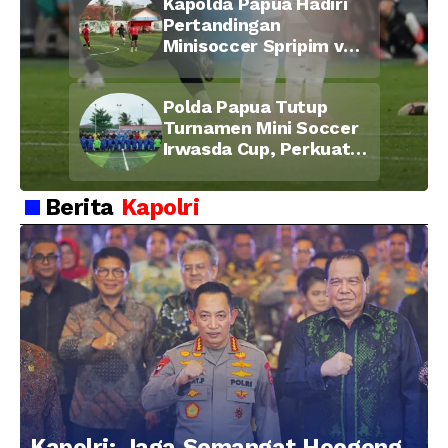
Kapolda Papua Hadiri
Pertandingan
Minisoccer Spripim vs
Bid Propam, Pererat
Soliditas dan
Polda Papua Tutup
Kebersamaan Personel
Turnamen Mini Soccer
Irwasda Cup, Perkuat
Soliditas dan
Kebersamaan Personel
Berita
Kapolri
Kapolri: Jaga Semangat Hoegeng,