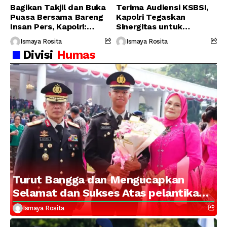
Bagikan Takjil dan Buka
Terima Audiensi KSBSI,
Puasa Bersama Bareng
Kapolri Tegaskan
Insan Pers, Kapolri:
Sinergitas untuk
Suara Media Suara
Perjuangkan Hak Buruh
Ismaya Rosita
Ismaya Rosita
Publik
Divisi
Humas
Turut Bangga dan Mengucapkan
Selamat dan Sukses Atas pelantikan
Putra Brigjen Pol Drs, A.M Kamal.
Ismaya Rosita
Sebagai Perwira Polri Lulusan AKPOL