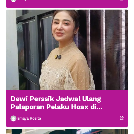
Dewi Perssik Jadwal Ulang
Palaporan Pelaku Hoax di
Medsos
Ismaya Rosita