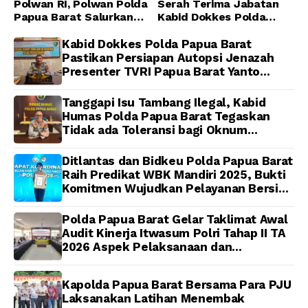
Polwan RI, Polwan Polda
Serah Terima Jabatan
Papua Barat Salurkan
Kabid Dokkes Polda
Al-Qur’an dan Gelar
Papua
Ibadah Bersama di
Kabid Dokkes Polda Papua Barat
Masjid Al-Muhajirin
Pastikan Persiapan Autopsi Jenazah
Presenter TVRI Papua Barat Yanto
Idorway Telah Matang, Pelaksanaan
Dijadwalkan Kamis
Tanggapi Isu Tambang Ilegal, Kabid
Humas Polda Papua Barat Tegaskan
Tidak ada Toleransi bagi Oknum
Anggota
Ditlantas dan Bidkeu Polda Papua Barat
Raih Predikat WBK Mandiri 2025, Bukti
Komitmen Wujudkan Pelayanan Bersih
dan Berintegritas
Polda Papua Barat Gelar Taklimat Awal
Audit Kinerja Itwasum Polri Tahap II TA
2026 Aspek Pelaksanaan dan
Pengendalian
Kapolda Papua Barat Bersama Para PJU
Laksanakan Latihan Menembak