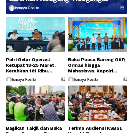
Berikutnya
Ismaya Rosita
Polri Gelar Operasi
Buka Puasa Bareng OKP,
Ketupat 13-25 Maret,
Ormas hingga
Kerahkan 161 Ribu
Mahasiswa, Kapolri
Personel Gabungan
Serukan Jaga
Ismaya Rosita
Ismaya Rosita
Persatuan-Dukung
Program Pemerintah
Bagikan Takjil dan Buka
Terima Audiensi KSBSI,