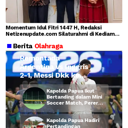
Momentum Idul Fitri 1447 H, Redaksi
Netizenupdate.com Silaturahmi di Kediaman
Kepala Desa Cilopadang
Berita
Olahraga
Remontada
Argentina vs Inggris
2-1, Messi Dkk ke
Final Piala Dunia
Kapolda Papua Ikut
2026
Bertanding dalam Mini
Soccer Match, Pererat
Kebersamaan Personel
di Bulan Ramadan
Kapolda Papua Hadiri
Pertandingan