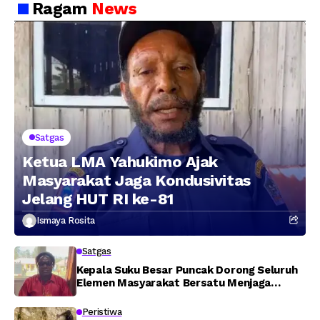
Ragam
News
Jaringan Lintas
Wilayah Februari 2026
Satgas
Ketua LMA Yahukimo Ajak
Masyarakat Jaga Kondusivitas
Jelang HUT RI ke-81
Ismaya Rosita
Satgas
Kepala Suku Besar Puncak Dorong Seluruh
Elemen Masyarakat Bersatu Menjaga
Stabilitas Keamanan
Peristiwa