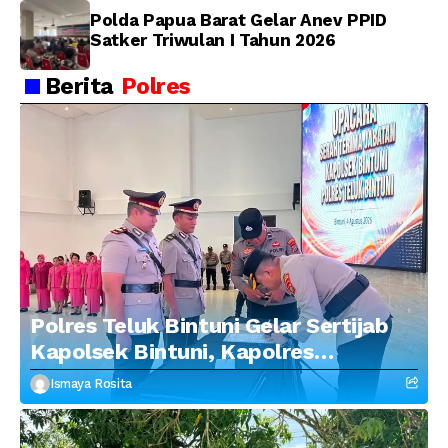
Polda Papua Barat Gelar Anev PPID
Satker Triwulan I Tahun 2026
Berita
Polres
Polres Teluk Bintuni Gelar Sertijab
Kapolsek Bintuni, Kapolres
Tekankan Profesionalisme dan
Ismaya Rosita
Penguatan Sinergitas