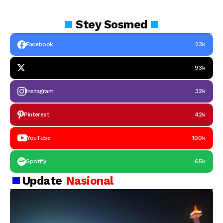
Stey
Sosmed
Facebook
23k
93k
Instagram
32k
Pinterest
42k
YouTube
100k
Spotify
65k
Update
Nasional