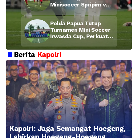
Minisoccer Spripim vs
Bid Propam, Pererat
Soliditas dan
Polda Papua Tutup
Kebersamaan Personel
Turnamen Mini Soccer
Irwasda Cup, Perkuat
Soliditas dan
Kebersamaan Personel
Berita
Kapolri
Kapolri: Jaga Semangat Hoegeng,
Lahirkan Hoegeng-Hoegeng