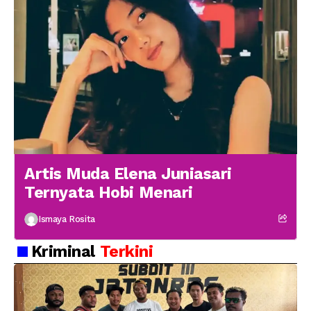
Artis Muda Elena Juniasari
Ternyata Hobi Menari
Ismaya Rosita
Kriminal
Terkini