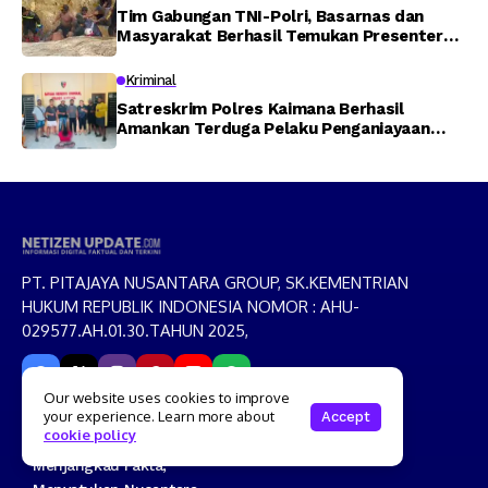
Tim Gabungan TNI-Polri, Basarnas dan
Masyarakat Berhasil Temukan Presenter
TVRI Papua Barat yang Hilang di Sungai
Memti
Kriminal
Satreskrim Polres Kaimana Berhasil
Amankan Terduga Pelaku Penganiayaan
Menggunakan Senjata Tajam
PT. PITAJAYA NUSANTARA GROUP, SK.KEMENTRIAN
HUKUM REPUBLIK INDONESIA NOMOR : AHU-
029577.AH.01.30.TAHUN 2025,
Our website uses cookies to improve
your experience. Learn more about
Accept
cookie policy
Moto
Menjangkau Fakta,