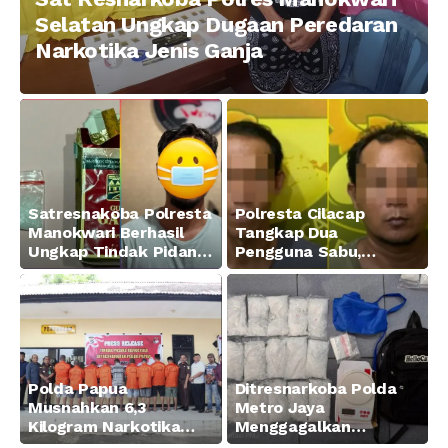
Selatan Ungkap Dugaan Peredaran
Narkotika Jenis Ganja
Satresnakoba Polresta
Polresta Cilacap
Manokwari Berhasil
Tangkap Dua
Ungkap Tindak Pidana
Pengguna Sabu,
Narkotika Golongan I
Amankan Paket 0,34
Jenis Sabu di Jalan
Gram
Swapen Perkebunan
Manokwari
Polda Papua
Ditresnarkoba Polda
Musnahkan 6,3
Metro Jaya
Kilogram Narkotika
Menggagalkan
Hasil Pengungkapan
Peredaran Sabu 5,3 Kg