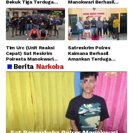
Bekuk Tiga Terduga
Manokwari Berhasil
Pelaku Pencurian di SMA
Ungkap Kasus Tindak
Sanawesen
Pidana Narkotika
Golongan I Jenis Shabu
di SP 4 Distrik Prafi kab.
Manokwari
Tim Urc (Unit Reaksi
Satreskrim Polres
Cepat) Sat Reskrim
Kaimana Berhasil
Polresta Manokwari
Amankan Terduga
Berhasil Tangkap 2
Pelaku Penganiayaan
Berita
Narkoba
Pelaku Pengeroyokan di
Menggunakan Senjata
Taman Ria kab.
Tajam
Manokwari
Sat Resnarkoba Polres Manokwari