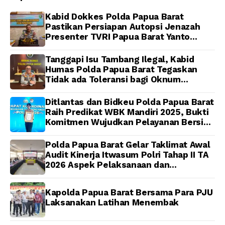
Al-Qur’an dan Gelar
Papua
Ibadah Bersama di
Kabid Dokkes Polda Papua Barat
Masjid Al-Muhajirin
Pastikan Persiapan Autopsi Jenazah
Presenter TVRI Papua Barat Yanto
Idorway Telah Matang, Pelaksanaan
Dijadwalkan Kamis
Tanggapi Isu Tambang Ilegal, Kabid
Humas Polda Papua Barat Tegaskan
Tidak ada Toleransi bagi Oknum
Anggota
Ditlantas dan Bidkeu Polda Papua Barat
Raih Predikat WBK Mandiri 2025, Bukti
Komitmen Wujudkan Pelayanan Bersih
dan Berintegritas
Polda Papua Barat Gelar Taklimat Awal
Audit Kinerja Itwasum Polri Tahap II TA
2026 Aspek Pelaksanaan dan
Pengendalian
Kapolda Papua Barat Bersama Para PJU
Laksanakan Latihan Menembak