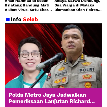
Anak Harimau di Kebun
Aniaya Satwa Dilindungi,
Binatang Bandung Mati
Dua Warga di Malaka
Akibat Virus, Satu Ekor
Diamankan Oleh Polres
Lainnya Berangsur
Malaka
Info
Seleb
Membaik
Polda Metro Jaya Jadwalkan
Pemeriksaan Lanjutan Richard