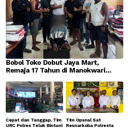
Bobol Toko Dobut Jaya Mart,
Remaja 17 Tahun di Manokwari
Ditangkap Tim URC Resmob
Jatanras Polda Papua Barat
Cepat dan Tanggap, Tim
Tim Opsnal Sat
URC Polres Teluk Bintuni
Resnarkoba Polresta