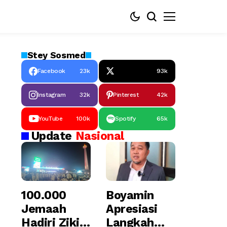
Stey
Sosmed
Facebook
23k
93k
Instagram
32k
Pinterest
42k
YouTube
100k
Spotify
65k
Update
Nasional
100.000
Boyamin
Jemaah
Apresiasi
Hadiri Zikir
Langkah