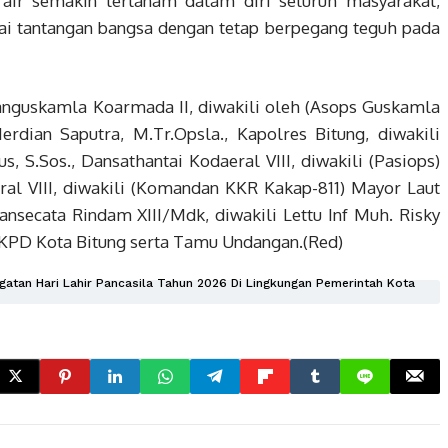
h air semakin tertanam dalam diri seluruh masyarakat,
 tantangan bangsa dengan tetap berpegang teguh pada
Danguskamla Koarmada II, diwakili oleh (Asops Guskamla
rdian Saputra, M.Tr.Opsla., Kapolres Bitung, diwakili
 S.Sos., Dansathantai Kodaeral VIII, diwakili (Pasiops)
al VIII, diwakili (Komandan KKR Kakap-811) Mayor Laut
Dansecata Rindam XIII/Mdk, diwakili Lettu Inf Muh. Risky
 SKPD Kota Bitung serta Tamu Undangan.(Red)
gatan Hari Lahir Pancasila Tahun 2026 Di Lingkungan Pemerintah Kota