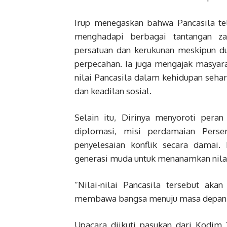
Irup menegaskan bahwa Pancasila te
menghadapi berbagai tantangan z
persatuan dan kerukunan meskipun d
perpecahan. Ia juga mengajak masyara
nilai Pancasila dalam kehidupan sehari
dan keadilan sosial.
Selain itu, Dirinya menyoroti pera
diplomasi, misi perdamaian Perse
penyelesaian konflik secara damai.
generasi muda untuk menanamkan nilai-
“Nilai-nilai Pancasila tersebut a
membawa bangsa menuju masa depan ya
Upacara diikuti pasukan dari Kodim 1