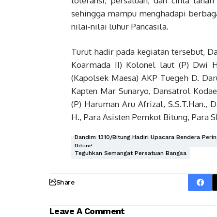
toleransi, persatuan, dan cinta tana
sehingga mampu menghadapi berbagai
nilai-nilai luhur Pancasila.
Turut hadir pada kegiatan tersebut, 
Koarmada II) Kolonel laut (P) Dwi He
(Kapolsek Maesa) AKP Tuegeh D. Darus,
Kapten Mar Sunaryo, Dansatrol Kodaer
(P) Haruman Aru Afrizal, S.S.T.Han., 
H., Para Asisten Pemkot Bitung, Para
Dandim 1310/Bitung Hadiri Upacara Bendera Perin
Bitung
Teguhkan Semangat Persatuan Bangsa
Share
Leave A Comment