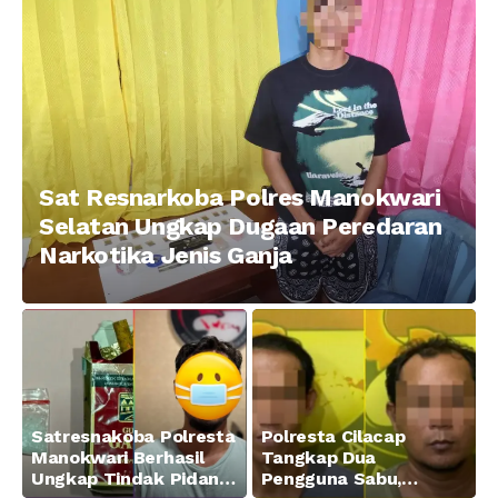
Manokwari
Sat Resnarkoba Polres Manokwari
Selatan Ungkap Dugaan Peredaran
Narkotika Jenis Ganja
Satresnakoba Polresta
Polresta Cilacap
Manokwari Berhasil
Tangkap Dua
Ungkap Tindak Pidana
Pengguna Sabu,