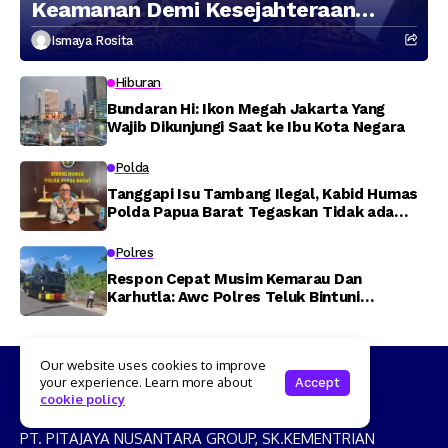
Keamanan Demi Kesejahteraan
Masyarakat
Ismaya Rosita
Hiburan
Bundaran Hi: Ikon Megah Jakarta Yang
Wajib Dikunjungi Saat ke Ibu Kota Negara
Polda
Tanggapi Isu Tambang Ilegal, Kabid Humas
Polda Papua Barat Tegaskan Tidak ada
Toleransi bagi Oknum Anggota
Polres
Respon Cepat Musim Kemarau Dan
Karhutla: Awc Polres Teluk Bintuni
Padamkan Kebakaran Lahan di Jalan Poros
Tuasai
Our website uses cookies to improve
your experience. Learn more about
Accept
cookie policy
PT. PITAJAYA NUSANTARA GROUP, SK.KEMENTRIAN