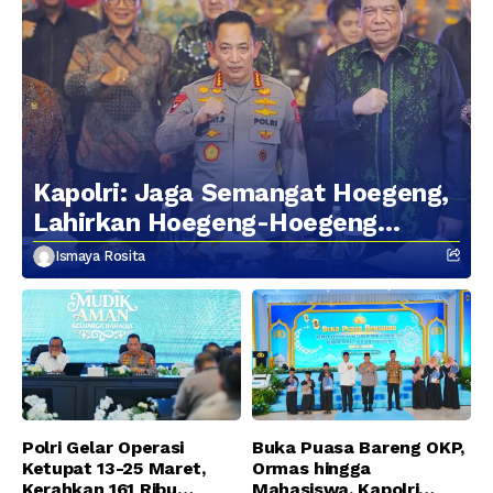
Kapolri: Jaga Semangat Hoegeng,
Lahirkan Hoegeng-Hoegeng
Berikutnya
Ismaya Rosita
Polri Gelar Operasi
Buka Puasa Bareng OKP,
Ketupat 13-25 Maret,
Ormas hingga
Kerahkan 161 Ribu
Mahasiswa, Kapolri