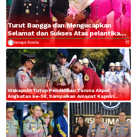
Turut Bangga dan Mengucapkan
Selamat dan Sukses Atas pelantikan
Putra Brigjen Pol Drs, A.M Kamal.
Ismaya Rosita
Sebagai Perwira Polri Lulusan AKPOL
2026
Wakapolri Tutup Pendidikan Taruna Akpol
Angkatan ke-58, Sampaikan Amanat Kapolri
kepada 282 Capaja