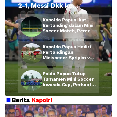
2-1, Messi Dkk ke
Final Piala Dunia
Kapolda Papua Ikut
2026
Bertanding dalam Mini
Soccer Match, Pererat
Kebersamaan Personel
di Bulan Ramadan
Kapolda Papua Hadiri
Pertandingan
Minisoccer Spripim vs
Bid Propam, Pererat
Soliditas dan
Polda Papua Tutup
Kebersamaan Personel
Turnamen Mini Soccer
Irwasda Cup, Perkuat
Soliditas dan
Kebersamaan Personel
Berita
Kapolri