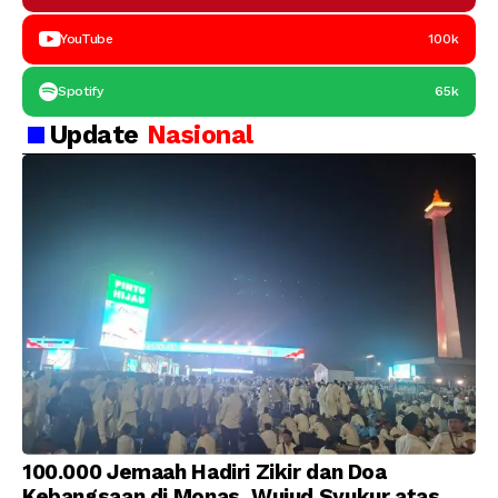
YouTube
100k
Spotify
65k
Update
Nasional
100.000 Jemaah Hadiri Zikir dan Doa
Kebangsaan di Monas, Wujud Syukur atas