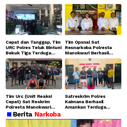
Ditangkap Tim URC Resmob
Jatanras Polda Papua Barat
Cepat dan Tanggap, Tim
Tim Opsnal Sat
URC Polres Teluk Bintuni
Resnarkoba Polresta
Bekuk Tiga Terduga
Manokwari Berhasil
Pelaku Pencurian di SMA
Ungkap Kasus Tindak
Sanawesen
Pidana Narkotika
Golongan I Jenis Shabu
di SP 4 Distrik Prafi kab.
Manokwari
Tim Urc (Unit Reaksi
Satreskrim Polres
Cepat) Sat Reskrim
Kaimana Berhasil
Polresta Manokwari
Amankan Terduga
Berhasil Tangkap 2
Pelaku Penganiayaan
Berita
Narkoba
Pelaku Pengeroyokan di
Menggunakan Senjata
Taman Ria kab.
Tajam