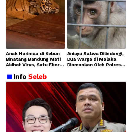
Anak Harimau di Kebun
Aniaya Satwa Dilindungi,
Binatang Bandung Mati
Dua Warga di Malaka
Akibat Virus, Satu Ekor
Diamankan Oleh Polres
Lainnya Berangsur
Malaka
Info
Seleb
Membaik