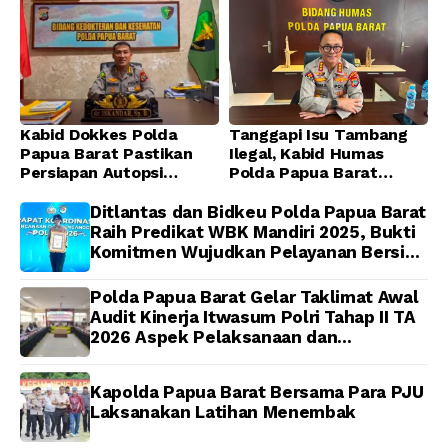
Kabid Dokkes Polda
Tanggapi Isu Tambang
Papua Barat Pastikan
Ilegal, Kabid Humas
Persiapan Autopsi
Polda Papua Barat
Jenazah Presenter TVRI
Tegaskan Tidak ada
Papua Barat Yanto
Toleransi bagi Oknum
Ditlantas dan Bidkeu Polda Papua Barat
Idorway Telah Matang,
Anggota
Raih Predikat WBK Mandiri 2025, Bukti
Pelaksanaan
Komitmen Wujudkan Pelayanan Bersih
Dijadwalkan Kamis
dan Berintegritas
Polda Papua Barat Gelar Taklimat Awal
Audit Kinerja Itwasum Polri Tahap II TA
2026 Aspek Pelaksanaan dan
Pengendalian
Kapolda Papua Barat Bersama Para PJU
Laksanakan Latihan Menembak