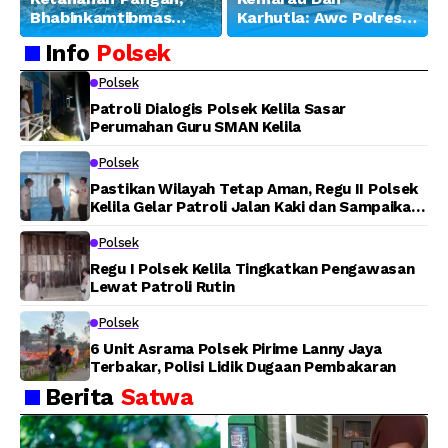
Bhabinkamtibmas
Karhutla: Awc Polres
Banjar Ausoy Turun
Teluk Bintuni
Info
Polsek
Langsung Bantu
Padamkan Kebakaran
Warga Panen Jagung
Lahan di Jalan Poros
Polsek
Tuasai
Patroli Dialogis Polsek Kelila Sasar
Perumahan Guru SMAN Kelila
Polsek
Pastikan Wilayah Tetap Aman, Regu II Polsek
Kelila Gelar Patroli Jalan Kaki dan Sampaikan
Pesan Kamtibmas
Polsek
Regu I Polsek Kelila Tingkatkan Pengawasan
Lewat Patroli Rutin
Polsek
6 Unit Asrama Polsek Pirime Lanny Jaya
Terbakar, Polisi Lidik Dugaan Pembakaran
Berita
Satwa