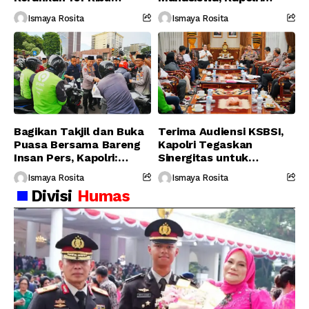
Personel Gabungan
Serukan Jaga
Ismaya Rosita
Ismaya Rosita
Persatuan-Dukung
Program Pemerintah
Bagikan Takjil dan Buka
Terima Audiensi KSBSI,
Puasa Bersama Bareng
Kapolri Tegaskan
Insan Pers, Kapolri:
Sinergitas untuk
Suara Media Suara
Perjuangkan Hak Buruh
Ismaya Rosita
Ismaya Rosita
Publik
Divisi
Humas