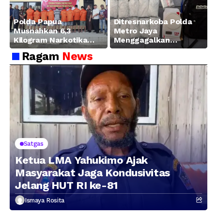
Polda Papua
Ditresnarkoba Polda
Musnahkan 6,3
Metro Jaya
Kilogram Narkotika
Menggagalkan
Hasil Pengungkapan
Peredaran Sabu 5,3 Kg
Ragam
News
Jaringan Lintas
Wilayah Februari 2026
Satgas
Ketua LMA Yahukimo Ajak
Masyarakat Jaga Kondusivitas
Jelang HUT RI ke-81
Ismaya Rosita