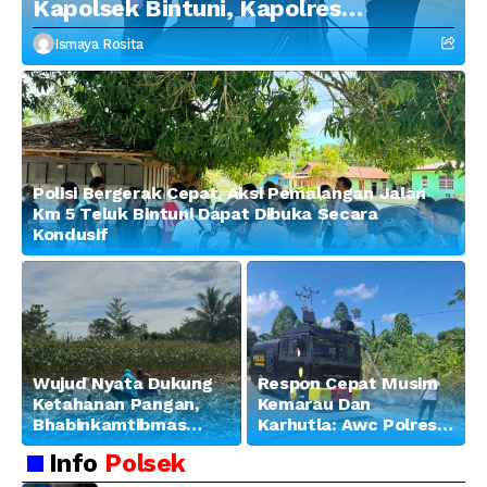
Kapolsek Bintuni, Kapolres
Tekankan Profesionalisme dan
Ismaya Rosita
Penguatan Sinergitas
Polisi Bergerak Cepat, Aksi Pemalangan Jalan
Km 5 Teluk Bintuni Dapat Dibuka Secara
Kondusif
Wujud Nyata Dukung
Respon Cepat Musim
Ketahanan Pangan,
Kemarau Dan
Bhabinkamtibmas
Karhutla: Awc Polres
Banjar Ausoy Turun
Teluk Bintuni
Info
Polsek
Langsung Bantu
Padamkan Kebakaran
Warga Panen Jagung
Lahan di Jalan Poros