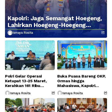
Kapolri: Jaga Semangat Hoegeng,
Lahirkan Hoegeng-Hoegeng
Berikutnya
Ismaya Rosita
Polri Gelar Operasi
Buka Puasa Bareng OKP,
Ketupat 13-25 Maret,
Ormas hingga
Kerahkan 161 Ribu
Mahasiswa, Kapolri
Personel Gabungan
Serukan Jaga
Ismaya Rosita
Ismaya Rosita
Persatuan-Dukung
Program Pemerintah