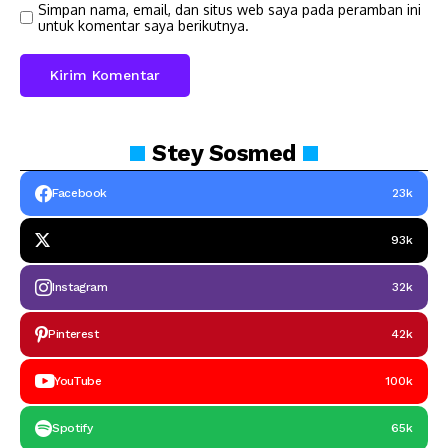
Simpan nama, email, dan situs web saya pada peramban ini
untuk komentar saya berikutnya.
Stey
Sosmed
Facebook
23k
93k
Instagram
32k
Pinterest
42k
YouTube
100k
Spotify
65k