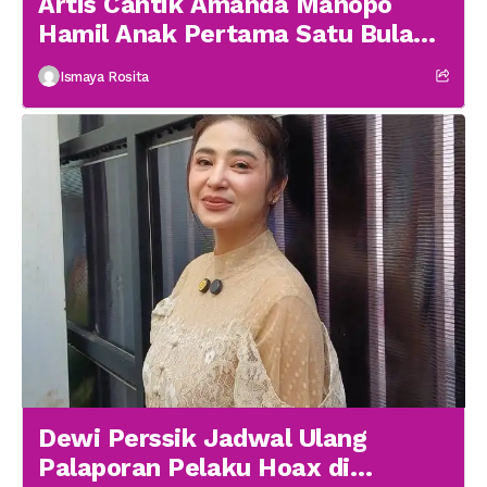
Artis Cantik Amanda Manopo
Hamil Anak Pertama Satu Bulan
menikah
Ismaya Rosita
Dewi Perssik Jadwal Ulang
Palaporan Pelaku Hoax di