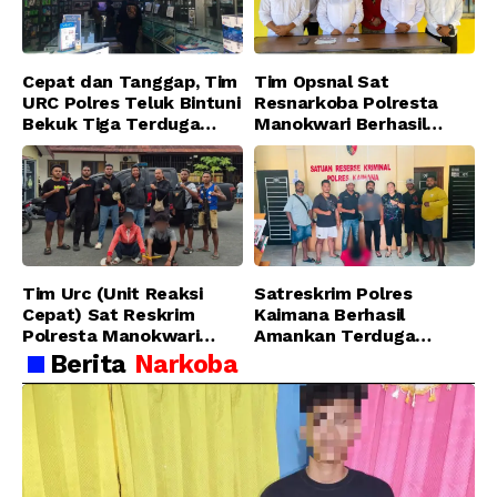
Cepat dan Tanggap, Tim
Tim Opsnal Sat
URC Polres Teluk Bintuni
Resnarkoba Polresta
Bekuk Tiga Terduga
Manokwari Berhasil
Pelaku Pencurian di SMA
Ungkap Kasus Tindak
Sanawesen
Pidana Narkotika
Golongan I Jenis Shabu
di SP 4 Distrik Prafi kab.
Manokwari
Tim Urc (Unit Reaksi
Satreskrim Polres
Cepat) Sat Reskrim
Kaimana Berhasil
Polresta Manokwari
Amankan Terduga
Berhasil Tangkap 2
Pelaku Penganiayaan
Berita
Narkoba
Pelaku Pengeroyokan di
Menggunakan Senjata
Taman Ria kab.
Tajam
Manokwari