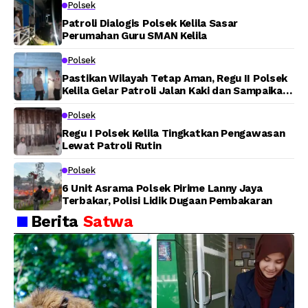
Polsek
Tuasai
Patroli Dialogis Polsek Kelila Sasar
Perumahan Guru SMAN Kelila
Polsek
Pastikan Wilayah Tetap Aman, Regu II Polsek
Kelila Gelar Patroli Jalan Kaki dan Sampaikan
Pesan Kamtibmas
Polsek
Regu I Polsek Kelila Tingkatkan Pengawasan
Lewat Patroli Rutin
Polsek
6 Unit Asrama Polsek Pirime Lanny Jaya
Terbakar, Polisi Lidik Dugaan Pembakaran
Berita
Satwa