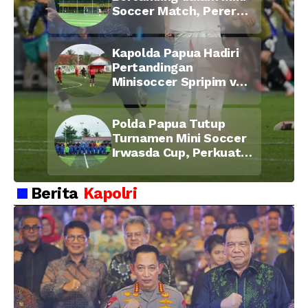
Soccer Match, Pererat
Kebersamaan Personel
di Bulan Ramadan
Kapolda Papua Hadiri
Pertandingan
Minisoccer Spripim vs
Bid Propam, Pererat
Soliditas dan
Polda Papua Tutup
Kebersamaan Personel
Turnamen Mini Soccer
Irwasda Cup, Perkuat
Soliditas dan
Kebersamaan Personel
Berita
Kapolri