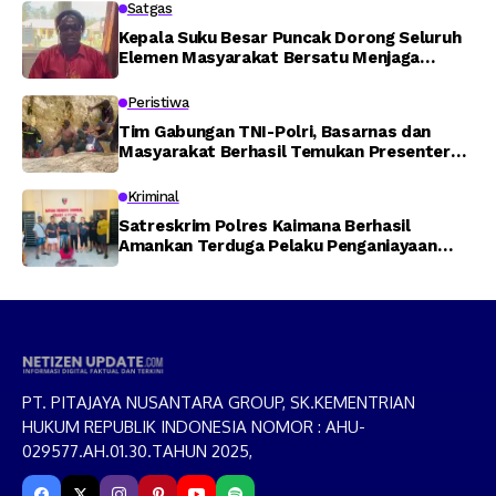
Satgas
Kepala Suku Besar Puncak Dorong Seluruh
Elemen Masyarakat Bersatu Menjaga
Stabilitas Keamanan
Peristiwa
Tim Gabungan TNI-Polri, Basarnas dan
Masyarakat Berhasil Temukan Presenter
TVRI Papua Barat yang Hilang di Sungai
Memti
Kriminal
Satreskrim Polres Kaimana Berhasil
Amankan Terduga Pelaku Penganiayaan
Menggunakan Senjata Tajam
PT. PITAJAYA NUSANTARA GROUP, SK.KEMENTRIAN
HUKUM REPUBLIK INDONESIA NOMOR : AHU-
029577.AH.01.30.TAHUN 2025,