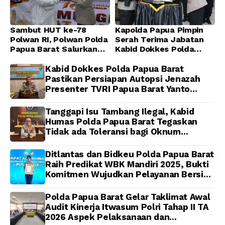
Sambut HUT ke-78
Kapolda Papua Pimpin
Polwan RI, Polwan Polda
Serah Terima Jabatan
Papua Barat Salurkan
Kabid Dokkes Polda
Al-Qur’an dan Gelar
Papua
Ibadah Bersama di
Kabid Dokkes Polda Papua Barat
Masjid Al-Muhajirin
Pastikan Persiapan Autopsi Jenazah
Presenter TVRI Papua Barat Yanto
Idorway Telah Matang, Pelaksanaan
Dijadwalkan Kamis
Tanggapi Isu Tambang Ilegal, Kabid
Humas Polda Papua Barat Tegaskan
Tidak ada Toleransi bagi Oknum
Anggota
Ditlantas dan Bidkeu Polda Papua Barat
Raih Predikat WBK Mandiri 2025, Bukti
Komitmen Wujudkan Pelayanan Bersih
dan Berintegritas
Polda Papua Barat Gelar Taklimat Awal
Audit Kinerja Itwasum Polri Tahap II TA
2026 Aspek Pelaksanaan dan