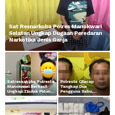
Sat Resnarkoba Polres Manokwari
Selatan Ungkap Dugaan Peredaran
Narkotika Jenis Ganja
Satresnakoba Polresta
Polresta Cilacap
Manokwari Berhasil
Tangkap Dua
Ungkap Tindak Pidana
Pengguna Sabu,
Narkotika Golongan I
Amankan Paket 0,34
Jenis Sabu di Jalan
Gram
Swapen Perkebunan
Manokwari