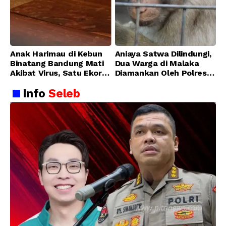
Anak Harimau di Kebun
Aniaya Satwa Dilindungi,
Binatang Bandung Mati
Dua Warga di Malaka
Akibat Virus, Satu Ekor
Diamankan Oleh Polres
Lainnya Berangsur
Malaka
Info
Seleb
Membaik