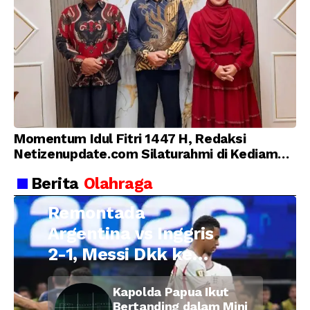
Momentum Idul Fitri 1447 H, Redaksi
Netizenupdate.com Silaturahmi di Kediaman
Kepala Desa Cilopadang
Berita
Olahraga
Remontada
Argentina vs Inggris
2-1, Messi Dkk ke
Final Piala Dunia
Kapolda Papua Ikut
2026
Bertanding dalam Mini