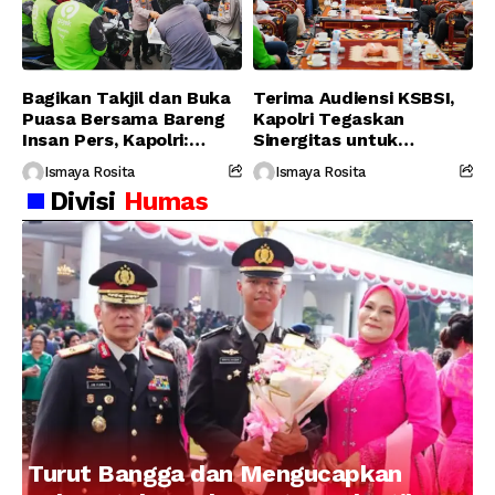
Bagikan Takjil dan Buka
Terima Audiensi KSBSI,
Puasa Bersama Bareng
Kapolri Tegaskan
Insan Pers, Kapolri:
Sinergitas untuk
Suara Media Suara
Perjuangkan Hak Buruh
Ismaya Rosita
Ismaya Rosita
Publik
Divisi
Humas
Turut Bangga dan Mengucapkan