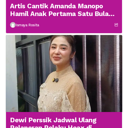
Artis Cantik Amanda Manopo
Hamil Anak Pertama Satu Bulan
menikah
Ismaya Rosita
Dewi Perssik Jadwal Ulang
Palaporan Pelaku Hoax di