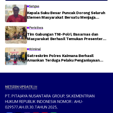
Satgas
Kepala Suku Besar Puncak Dorong Seluruh
Elemen Masyarakat Bersatu Menjaga
Stabilitas Keamanan
Peristiwa
Tim Gabungan TNI-Polri, Basarnas dan
Masyarakat Berhasil Temukan Presenter
TVRI Papua Barat yang Hilang di Sungai
Memti
Kriminal
Satreskrim Polres Kaimana Berhasil
Amankan Terduga Pelaku Penganiayaan
Menggunakan Senjata Tajam
PT. PITAJAYA NUSANTARA GROUP, SK.KEMENTRIAN
HUKUM REPUBLIK INDONESIA NOMOR : AHU-
029577.AH.01.30.TAHUN 2025,