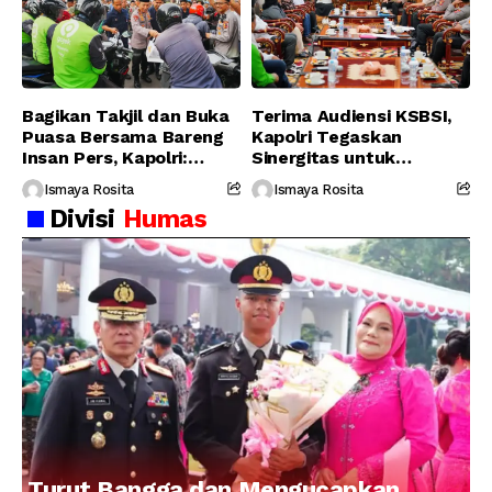
Bagikan Takjil dan Buka
Terima Audiensi KSBSI,
Puasa Bersama Bareng
Kapolri Tegaskan
Insan Pers, Kapolri:
Sinergitas untuk
Suara Media Suara
Perjuangkan Hak Buruh
Ismaya Rosita
Ismaya Rosita
Publik
Divisi
Humas
Turut Bangga dan Mengucapkan