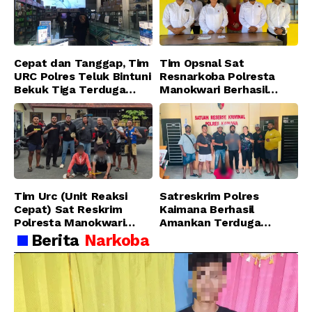
Cepat dan Tanggap, Tim
Tim Opsnal Sat
URC Polres Teluk Bintuni
Resnarkoba Polresta
Bekuk Tiga Terduga
Manokwari Berhasil
Pelaku Pencurian di SMA
Ungkap Kasus Tindak
Sanawesen
Pidana Narkotika
Golongan I Jenis Shabu
di SP 4 Distrik Prafi kab.
Manokwari
Tim Urc (Unit Reaksi
Satreskrim Polres
Cepat) Sat Reskrim
Kaimana Berhasil
Polresta Manokwari
Amankan Terduga
Berhasil Tangkap 2
Pelaku Penganiayaan
Berita
Narkoba
Pelaku Pengeroyokan di
Menggunakan Senjata
Taman Ria kab.
Tajam
Manokwari