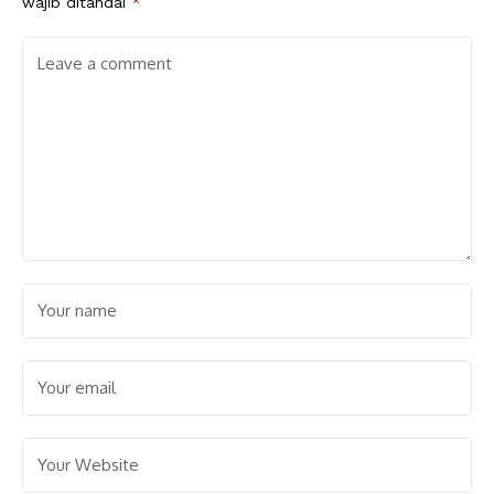
wajib ditandai
*