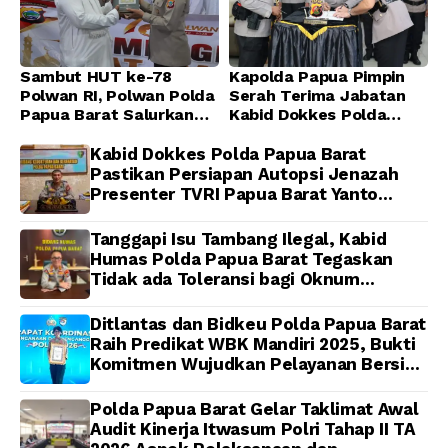
Sambut HUT ke-78
Kapolda Papua Pimpin
Polwan RI, Polwan Polda
Serah Terima Jabatan
Papua Barat Salurkan
Kabid Dokkes Polda
Al-Qur’an dan Gelar
Papua
Ibadah Bersama di
Kabid Dokkes Polda Papua Barat
Masjid Al-Muhajirin
Pastikan Persiapan Autopsi Jenazah
Presenter TVRI Papua Barat Yanto
Idorway Telah Matang, Pelaksanaan
Dijadwalkan Kamis
Tanggapi Isu Tambang Ilegal, Kabid
Humas Polda Papua Barat Tegaskan
Tidak ada Toleransi bagi Oknum
Anggota
Ditlantas dan Bidkeu Polda Papua Barat
Raih Predikat WBK Mandiri 2025, Bukti
Komitmen Wujudkan Pelayanan Bersih
dan Berintegritas
Polda Papua Barat Gelar Taklimat Awal
Audit Kinerja Itwasum Polri Tahap II TA