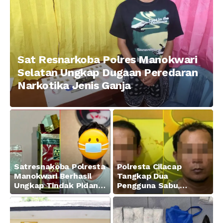
Sat Resnarkoba Polres Manokwari
Selatan Ungkap Dugaan Peredaran
Narkotika Jenis Ganja
Satresnakoba Polresta
Polresta Cilacap
Manokwari Berhasil
Tangkap Dua
Ungkap Tindak Pidana
Pengguna Sabu,
Narkotika Golongan I
Amankan Paket 0,34
Jenis Sabu di Jalan
Gram
Swapen Perkebunan