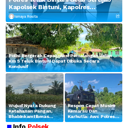
Kapolsek Bintuni, Kapolres
Tekankan Profesionalisme dan
Ismaya Rosita
Penguatan Sinergitas
Polisi Bergerak Cepat, Aksi Pemalangan Jalan
Km 5 Teluk Bintuni Dapat Dibuka Secara
Kondusif
Wujud Nyata Dukung
Respon Cepat Musim
Ketahanan Pangan,
Kemarau Dan
Bhabinkamtibmas
Karhutla: Awc Polres
Banjar Ausoy Turun
Teluk Bintuni
Info
Polsek
Langsung Bantu
Padamkan Kebakaran