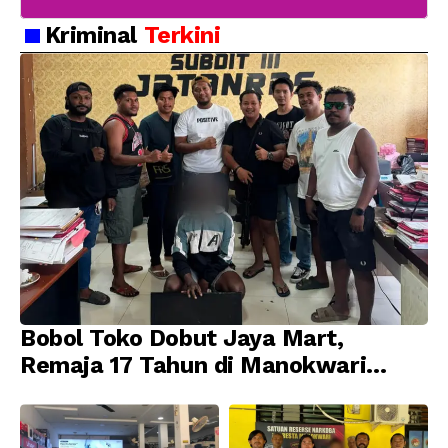
Kriminal
Terkini
Bobol Toko Dobut Jaya Mart,
Remaja 17 Tahun di Manokwari
Ditangkap Tim URC Resmob
Jatanras Polda Papua Barat