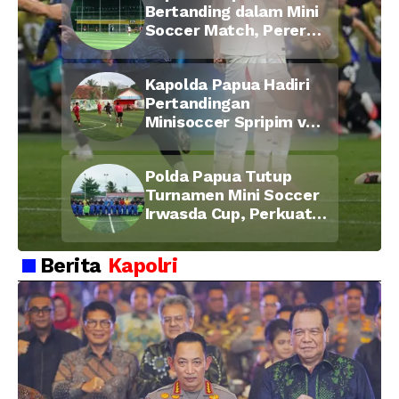
Bertanding dalam Mini
Soccer Match, Pererat
Kebersamaan Personel
di Bulan Ramadan
Kapolda Papua Hadiri
Pertandingan
Minisoccer Spripim vs
Bid Propam, Pererat
Soliditas dan
Polda Papua Tutup
Kebersamaan Personel
Turnamen Mini Soccer
Irwasda Cup, Perkuat
Soliditas dan
Kebersamaan Personel
Berita
Kapolri