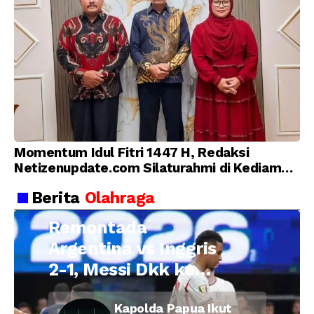
Momentum Idul Fitri 1447 H, Redaksi
Netizenupdate.com Silaturahmi di Kediaman
Kepala Desa Cilopadang
Berita
Olahraga
Remontada
Argentina vs Inggris
2-1, Messi Dkk ke
Final Piala Dunia
Kapolda Papua Ikut
2026