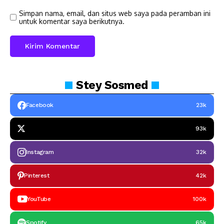
Simpan nama, email, dan situs web saya pada peramban ini
untuk komentar saya berikutnya.
Stey
Sosmed
Facebook
23k
93k
Instagram
32k
Pinterest
42k
YouTube
100k
Spotify
65k