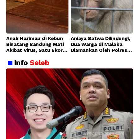
Anak Harimau di Kebun
Aniaya Satwa Dilindungi,
Binatang Bandung Mati
Dua Warga di Malaka
Akibat Virus, Satu Ekor
Diamankan Oleh Polres
Lainnya Berangsur
Malaka
Info
Seleb
Membaik