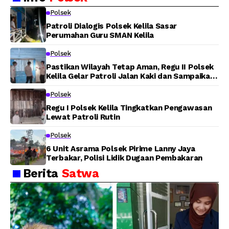
Warga Panen Jagung
Lahan di Jalan Poros
Polsek
Tuasai
Patroli Dialogis Polsek Kelila Sasar
Perumahan Guru SMAN Kelila
Polsek
Pastikan Wilayah Tetap Aman, Regu II Polsek
Kelila Gelar Patroli Jalan Kaki dan Sampaikan
Pesan Kamtibmas
Polsek
Regu I Polsek Kelila Tingkatkan Pengawasan
Lewat Patroli Rutin
Polsek
6 Unit Asrama Polsek Pirime Lanny Jaya
Terbakar, Polisi Lidik Dugaan Pembakaran
Berita
Satwa