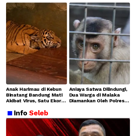
Anak Harimau di Kebun
Aniaya Satwa Dilindungi,
Binatang Bandung Mati
Dua Warga di Malaka
Akibat Virus, Satu Ekor
Diamankan Oleh Polres
Lainnya Berangsur
Malaka
Info
Seleb
Membaik