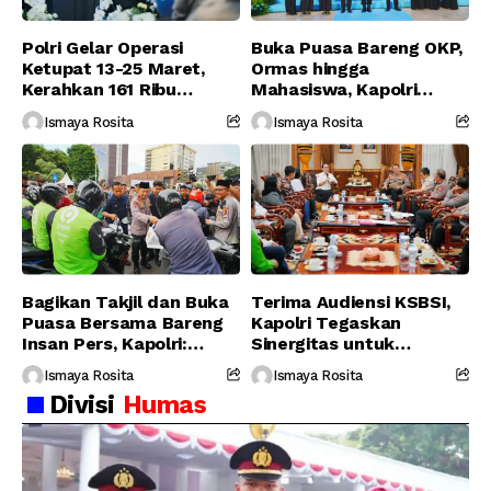
Polri Gelar Operasi
Buka Puasa Bareng OKP,
Ketupat 13-25 Maret,
Ormas hingga
Kerahkan 161 Ribu
Mahasiswa, Kapolri
Personel Gabungan
Serukan Jaga
Ismaya Rosita
Ismaya Rosita
Persatuan-Dukung
Program Pemerintah
Bagikan Takjil dan Buka
Terima Audiensi KSBSI,
Puasa Bersama Bareng
Kapolri Tegaskan
Insan Pers, Kapolri:
Sinergitas untuk
Suara Media Suara
Perjuangkan Hak Buruh
Ismaya Rosita
Ismaya Rosita
Publik
Divisi
Humas