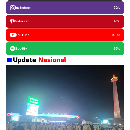
Instagram
32k
Pinterest
42k
YouTube
100k
Spotify
65k
Update
Nasional