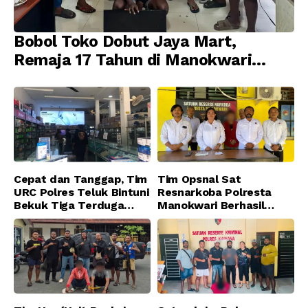
Bobol Toko Dobut Jaya Mart,
Remaja 17 Tahun di Manokwari
Ditangkap Tim URC Resmob
Jatanras Polda Papua Barat
Cepat dan Tanggap, Tim
Tim Opsnal Sat
URC Polres Teluk Bintuni
Resnarkoba Polresta
Bekuk Tiga Terduga
Manokwari Berhasil
Pelaku Pencurian di SMA
Ungkap Kasus Tindak
Sanawesen
Pidana Narkotika
Golongan I Jenis Shabu
di SP 4 Distrik Prafi kab.
Manokwari