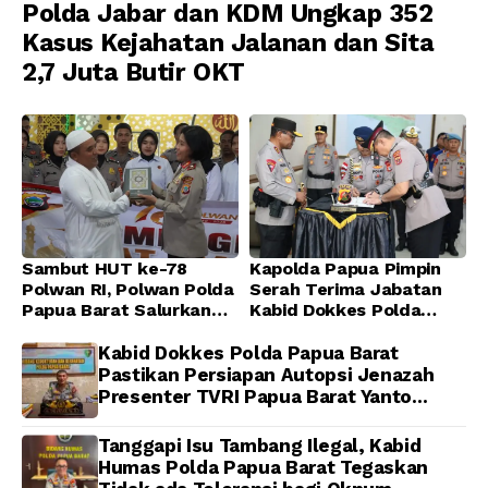
Polda Jabar dan KDM Ungkap 352
Kasus Kejahatan Jalanan dan Sita
2,7 Juta Butir OKT
Sambut HUT ke-78
Kapolda Papua Pimpin
Polwan RI, Polwan Polda
Serah Terima Jabatan
Papua Barat Salurkan
Kabid Dokkes Polda
Al-Qur’an dan Gelar
Papua
Ibadah Bersama di
Kabid Dokkes Polda Papua Barat
Masjid Al-Muhajirin
Pastikan Persiapan Autopsi Jenazah
Presenter TVRI Papua Barat Yanto
Idorway Telah Matang, Pelaksanaan
Dijadwalkan Kamis
Tanggapi Isu Tambang Ilegal, Kabid
Humas Polda Papua Barat Tegaskan