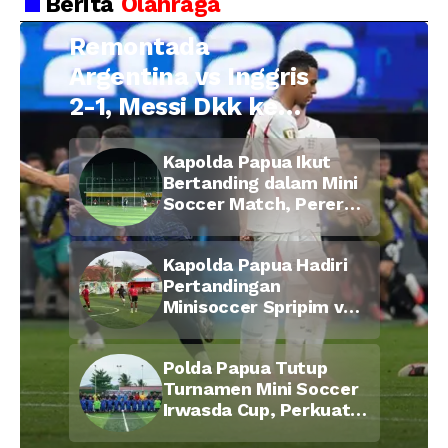
Berita
Olahraga
Remontada
Argentina vs Inggris
2-1, Messi Dkk ke
Final Piala Dunia
Kapolda Papua Ikut
2026
Bertanding dalam Mini
Soccer Match, Pererat
Kebersamaan Personel
di Bulan Ramadan
Kapolda Papua Hadiri
Pertandingan
Minisoccer Spripim vs
Bid Propam, Pererat
Soliditas dan
Polda Papua Tutup
Kebersamaan Personel
Turnamen Mini Soccer
Irwasda Cup, Perkuat
Soliditas dan