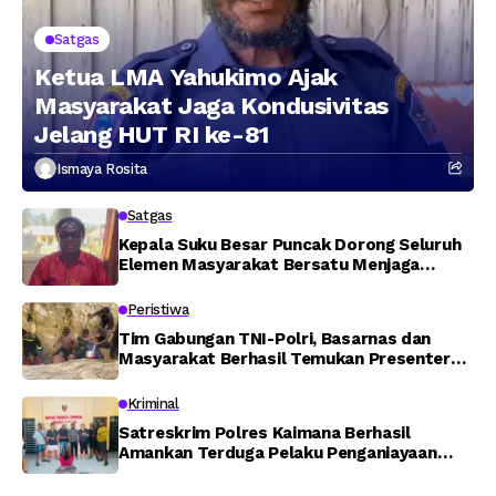
Satgas
Ketua LMA Yahukimo Ajak
Masyarakat Jaga Kondusivitas
Jelang HUT RI ke-81
Ismaya Rosita
Satgas
Kepala Suku Besar Puncak Dorong Seluruh
Elemen Masyarakat Bersatu Menjaga
Stabilitas Keamanan
Peristiwa
Tim Gabungan TNI-Polri, Basarnas dan
Masyarakat Berhasil Temukan Presenter
TVRI Papua Barat yang Hilang di Sungai
Memti
Kriminal
Satreskrim Polres Kaimana Berhasil
Amankan Terduga Pelaku Penganiayaan
Menggunakan Senjata Tajam