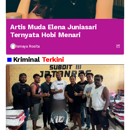
Artis Muda Elena Juniasari
Ternyata Hobi Menari
Ismaya Rosita
Kriminal
Terkini