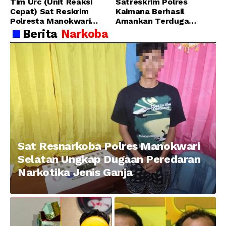
Tim Urc (Unit Reaksi
Satreskrim Polres
Cepat) Sat Reskrim
Kaimana Berhasil
Polresta Manokwari
Amankan Terduga
Berhasil Tangkap 2
Pelaku Penganiayaan
Berita
Narkoba
Pelaku Pengeroyokan di
Menggunakan Senjata
Taman Ria kab.
Tajam
Manokwari
Sat Resnarkoba Polres Manokwari
Selatan Ungkap Dugaan Peredaran
Narkotika Jenis Ganja