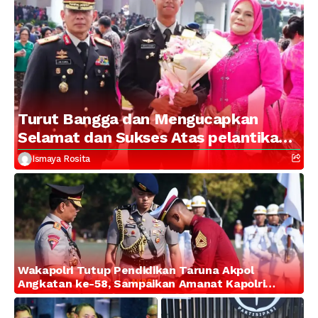
Turut Bangga dan Mengucapkan
Selamat dan Sukses Atas pelantikan
Putra Brigjen Pol Drs, A.M Kamal.
Ismaya Rosita
Sebagai Perwira Polri Lulusan AKPOL
2026
Wakapolri Tutup Pendidikan Taruna Akpol
Angkatan ke-58, Sampaikan Amanat Kapolri
kepada 282 Capaja