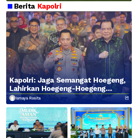
Kebersamaan Personel
Berita
Kapolri
Kapolri: Jaga Semangat Hoegeng,
Lahirkan Hoegeng-Hoegeng
Berikutnya
Ismaya Rosita