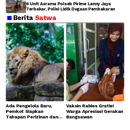
6 Unit Asrama Polsek Pirime Lanny Jaya
Terbakar, Polisi Lidik Dugaan Pembakaran
Berita
Satwa
Ada Pengelola Baru,
Vaksin Rabies Gratis!
Pemkot Siapkan
Warga Apresiasi Gerakan
Tahapan Perizinan dan
Bangsawan
Transisi Operasional
Bandung Zoo