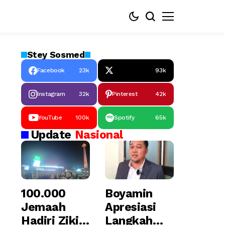
Stey
Sosmed
Facebook
23k
93k
Instagram
32k
Pinterest
42k
YouTube
100k
Spotify
65k
Update
Nasional
100.000
Boyamin
Jemaah
Apresiasi
Hadiri Zikir
Langkah