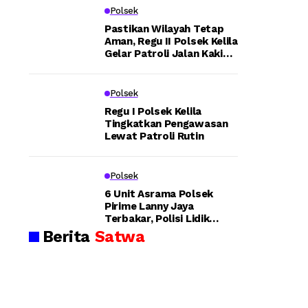
e
Pa
n
Kapo
Polsek
ng
Ka
g
lsek
an,
rh
Pastikan Wilayah Tetap
Aman, Regu II Polsek Kelila
Bh
utl
e
Bint
Gelar Patroli Jalan Kaki
abi
a:
dan Sampaikan Pesan
uni,
nk
Aw
n
Kamtibmas
am
c
Kapo
Polsek
g
tib
Po
ma
lre
Regu I Polsek Kelila
lres
-
Tingkatkan Pengawasan
s
s
Lewat Patroli Rutin
Teka
Ba
Tel
H
nja
uk
nkan
r
Bi
o
Polsek
Au
nt
Prof
so
uni
e
6 Unit Asrama Polsek
esio
Pirime Lanny Jaya
y
Pa
g
Terbakar, Polisi Lidik
Tu
da
nalis
Dugaan Pembakaran
Berita
Satwa
ru
m
e
n
ka
me
La
n
n
dan
ng
Ke
su
ba
g
Peng
ng
ka