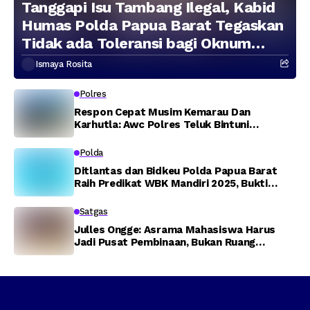
Tanggapi Isu Tambang Ilegal, Kabid
Humas Polda Papua Barat Tegaskan
Tidak ada Toleransi bagi Oknum
Anggota
Ismaya Rosita
Polres
Respon Cepat Musim Kemarau Dan
Karhutla: Awc Polres Teluk Bintuni
Padamkan Kebakaran Lahan di Jalan Poros
Tuasai
Polda
Ditlantas dan Bidkeu Polda Papua Barat
Raih Predikat WBK Mandiri 2025, Bukti
Komitmen Wujudkan Pelayanan Bersih dan
Berintegritas
Satgas
Julles Ongge: Asrama Mahasiswa Harus
Jadi Pusat Pembinaan, Bukan Ruang
Provokasi