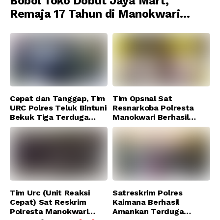
Bobol Toko Dobut Jaya Mart,
Remaja 17 Tahun di Manokwari
Ditangkap Tim URC Resmob
Jatanras Polda Papua Barat
Cepat dan Tanggap, Tim
Tim Opsnal Sat
URC Polres Teluk Bintuni
Resnarkoba Polresta
Bekuk Tiga Terduga
Manokwari Berhasil
Pelaku Pencurian di SMA
Ungkap Kasus Tindak
Sanawesen
Pidana Narkotika
Golongan I Jenis Shabu
di SP 4 Distrik Prafi kab.
Manokwari
Tim Urc (Unit Reaksi
Satreskrim Polres
Cepat) Sat Reskrim
Kaimana Berhasil
Polresta Manokwari
Amankan Terduga