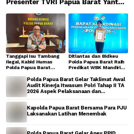
Presenter TVRI Papua Barat Yanto
Idorway Telah Matang, Pelaksanaan
Dijadwalkan Kamis
Tanggapi Isu Tambang
Ditlantas dan Bidkeu
Ilegal, Kabid Humas
Polda Papua Barat Raih
Polda Papua Barat
Predikat WBK Mandiri
Tegaskan Tidak ada
2025, Bukti Komitmen
Toleransi bagi Oknum
Wujudkan Pelayanan
Polda Papua Barat Gelar Taklimat Awal
Anggota
Bersih dan Berintegritas
Audit Kinerja Itwasum Polri Tahap II TA
2026 Aspek Pelaksanaan dan
Pengendalian
Kapolda Papua Barat Bersama Para PJU
Laksanakan Latihan Menembak
Polda Papua Barat Gelar Anev PPID