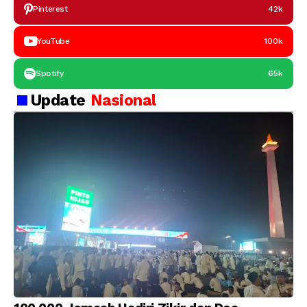
Pinterest
42k
YouTube
100k
Spotify
65k
Update
Nasional