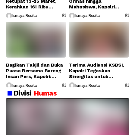
Ketupat 13-25 Maret,
Ormas hingga
Kerahkan 161 Ribu
Mahasiswa, Kapolri
Personel Gabungan
Serukan Jaga
Ismaya Rosita
Ismaya Rosita
Persatuan-Dukung
Program Pemerintah
Bagikan Takjil dan Buka
Terima Audiensi KSBSI,
Puasa Bersama Bareng
Kapolri Tegaskan
Insan Pers, Kapolri:
Sinergitas untuk
Suara Media Suara
Perjuangkan Hak Buruh
Ismaya Rosita
Ismaya Rosita
Publik
Divisi
Humas