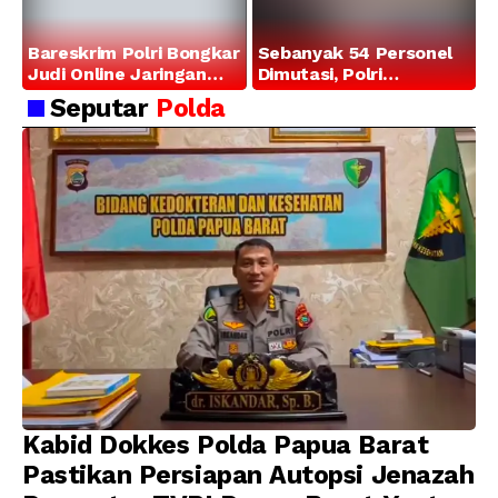
Bareskrim Polri Bongkar
Sebanyak 54 Personel
Judi Online Jaringan
Dimutasi, Polri
Internasional di Jakarta
Tegaskan Komitmen
Seputar
Polda
Barat, 321 WNA
Pembinaan Karier dan
Diamankan
Profesionalisme
Kabid Dokkes Polda Papua Barat
Pastikan Persiapan Autopsi Jenazah