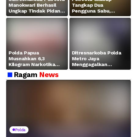
Manokwari Berhasil
Tangkap Dua
Ungkap Tindak Pidana
Pengguna Sabu,
Narkotika Golongan I
Amankan Paket 0,34
Jenis Sabu di Jalan
Gram
Swapen Perkebunan
Manokwari
Polda Papua
Ditresnarkoba Polda
Musnahkan 6,3
Metro Jaya
Kilogram Narkotika
Menggagalkan
Hasil Pengungkapan
Peredaran Sabu 5,3 Kg
Ragam
News
Jaringan Lintas
Wilayah Februari 2026
Polda