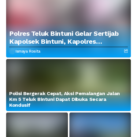
Polres Teluk Bintuni Gelar Sertijab
Kapolsek Bintuni, Kapolres
Tekankan Profesionalisme dan
Ismaya Rosita
Penguatan Sinergitas
Polisi Bergerak Cepat, Aksi Pemalangan Jalan
Km 5 Teluk Bintuni Dapat Dibuka Secara
Kondusif