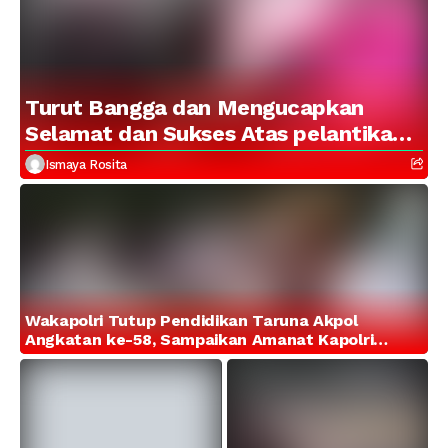
Turut Bangga dan Mengucapkan
Selamat dan Sukses Atas pelantikan
Putra Brigjen Pol Drs, A.M Kamal.
Ismaya Rosita
Sebagai Perwira Polri Lulusan AKPOL
2026
Wakapolri Tutup Pendidikan Taruna Akpol
Angkatan ke-58, Sampaikan Amanat Kapolri
kepada 282 Capaja