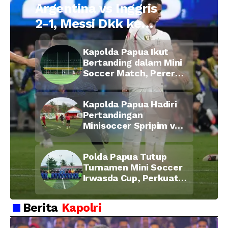
Argentina vs Inggris
2-1, Messi Dkk ke
Final Piala Dunia
Kapolda Papua Ikut
2026
Bertanding dalam Mini
Soccer Match, Pererat
Kebersamaan Personel
di Bulan Ramadan
Kapolda Papua Hadiri
Pertandingan
Minisoccer Spripim vs
Bid Propam, Pererat
Soliditas dan
Polda Papua Tutup
Kebersamaan Personel
Turnamen Mini Soccer
Irwasda Cup, Perkuat
Soliditas dan
Kebersamaan Personel
Berita
Kapolri