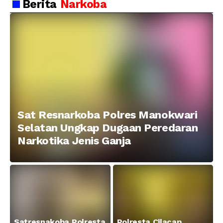
Berhasil Tangkap 2
Pelaku Penganiayaan
Berita
Narkoba
Pelaku Pengeroyokan di
Menggunakan Senjata
Taman Ria kab.
Tajam
Manokwari
Sat Resnarkoba Polres Manokwari
Selatan Ungkap Dugaan Peredaran
Narkotika Jenis Ganja
Satresnakoba Polresta
Polresta Cilacap