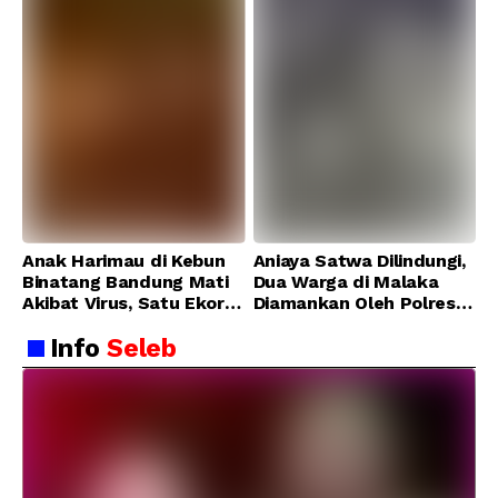
Anak Harimau di Kebun
Aniaya Satwa Dilindungi,
Binatang Bandung Mati
Dua Warga di Malaka
Akibat Virus, Satu Ekor
Diamankan Oleh Polres
Lainnya Berangsur
Malaka
Info
Seleb
Membaik