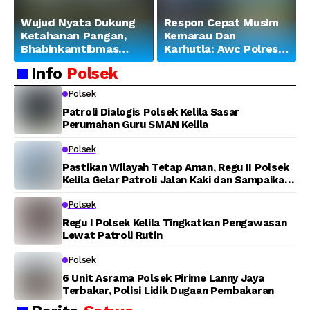
Wujud Nyata Dukung
Respon Cepat Musim
Ketahanan Pangan,
Kemarau Dan
Bhabinkamtibmas
Karhutla: Awc Polres
Banjar Ausoy Turun
Teluk Bintuni
Info
Polsek
Langsung Bantu
Padamkan Kebakaran
Warga Panen Jagung
Lahan di Jalan Poros
Polsek
Tuasai
Patroli Dialogis Polsek Kelila Sasar
Perumahan Guru SMAN Kelila
Polsek
Pastikan Wilayah Tetap Aman, Regu II Polsek
Kelila Gelar Patroli Jalan Kaki dan Sampaikan
Pesan Kamtibmas
Polsek
Regu I Polsek Kelila Tingkatkan Pengawasan
Lewat Patroli Rutin
Polsek
6 Unit Asrama Polsek Pirime Lanny Jaya
Terbakar, Polisi Lidik Dugaan Pembakaran