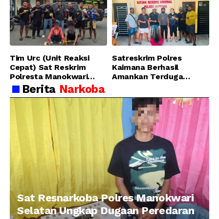
Sanawesen
Pidana Narkotika
Golongan I Jenis Shabu
di SP 4 Distrik Prafi kab.
Manokwari
Tim Urc (Unit Reaksi
Satreskrim Polres
Cepat) Sat Reskrim
Kaimana Berhasil
Polresta Manokwari
Amankan Terduga
Berhasil Tangkap 2
Pelaku Penganiayaan
Berita
Narkoba
Pelaku Pengeroyokan di
Menggunakan Senjata
Taman Ria kab.
Tajam
Manokwari
Sat Resnarkoba Polres Manokwari
Selatan Ungkap Dugaan Peredaran