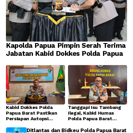
Kapolda Papua Pimpin Serah Terima
Jabatan Kabid Dokkes Polda Papua
Kabid Dokkes Polda
Tanggapi Isu Tambang
Papua Barat Pastikan
Ilegal, Kabid Humas
Persiapan Autopsi
Polda Papua Barat
Jenazah Presenter TVRI
Tegaskan Tidak ada
Papua Barat Yanto
Toleransi bagi Oknum
Ditlantas dan Bidkeu Polda Papua Barat