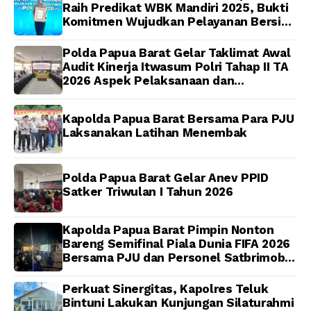
Idorway Telah Matang,
Anggota
Raih Predikat WBK Mandiri 2025, Bukti
Pelaksanaan
Komitmen Wujudkan Pelayanan Bersih
Dijadwalkan Kamis
dan Berintegritas
Polda Papua Barat Gelar Taklimat Awal
Audit Kinerja Itwasum Polri Tahap II TA
2026 Aspek Pelaksanaan dan
Pengendalian
Kapolda Papua Barat Bersama Para PJU
Laksanakan Latihan Menembak
Polda Papua Barat Gelar Anev PPID
Satker Triwulan I Tahun 2026
Kapolda Papua Barat Pimpin Nonton
Bareng Semifinal Piala Dunia FIFA 2026
Bersama PJU dan Personel Satbrimob
Polda Papua Barat
Perkuat Sinergitas, Kapolres Teluk
Bintuni Lakukan Kunjungan Silaturahmi