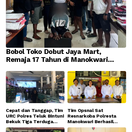
Bobol Toko Dobut Jaya Mart,
Remaja 17 Tahun di Manokwari
Ditangkap Tim URC Resmob
Jatanras Polda Papua Barat
Cepat dan Tanggap, Tim
Tim Opsnal Sat
URC Polres Teluk Bintuni
Resnarkoba Polresta
Bekuk Tiga Terduga
Manokwari Berhasil
Pelaku Pencurian di SMA
Ungkap Kasus Tindak