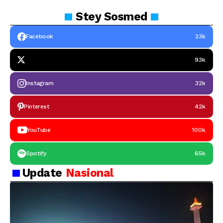
Stey
Sosmed
Facebook
23k
93k
Instagram
32k
Pinterest
42k
YouTube
100k
Spotify
65k
Update
Nasional