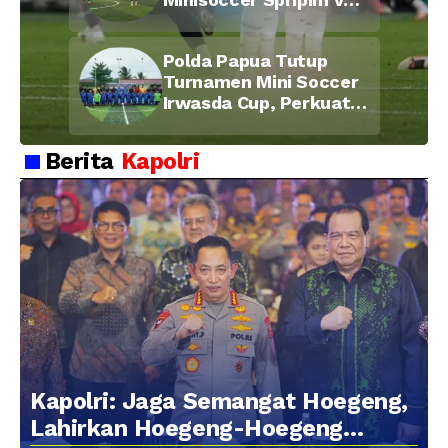
Bid Propam, Pererat
Soliditas dan
Polda Papua Tutup
Kebersamaan Personel
Turnamen Mini Soccer
Irwasda Cup, Perkuat
Soliditas dan
Kebersamaan Personel
Berita
Kapolri
Kapolri: Jaga Semangat Hoegeng,
Lahirkan Hoegeng-Hoegeng