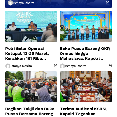
Berikutnya
Ismaya Rosita
Polri Gelar Operasi
Buka Puasa Bareng OKP,
Ketupat 13-25 Maret,
Ormas hingga
Kerahkan 161 Ribu
Mahasiswa, Kapolri
Personel Gabungan
Serukan Jaga
Ismaya Rosita
Ismaya Rosita
Persatuan-Dukung
Program Pemerintah
Bagikan Takjil dan Buka
Terima Audiensi KSBSI,
Puasa Bersama Bareng
Kapolri Tegaskan