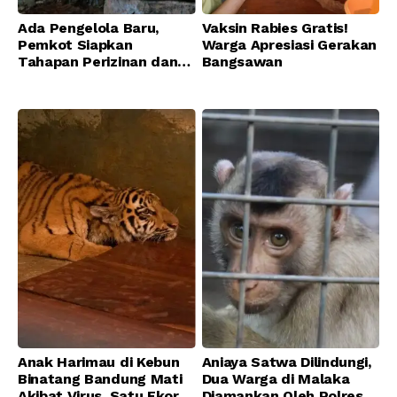
Ada Pengelola Baru,
Vaksin Rabies Gratis!
Pemkot Siapkan
Warga Apresiasi Gerakan
Tahapan Perizinan dan
Bangsawan
Transisi Operasional
Bandung Zoo
Anak Harimau di Kebun
Aniaya Satwa Dilindungi,
Binatang Bandung Mati
Dua Warga di Malaka
Akibat Virus, Satu Ekor
Diamankan Oleh Polres