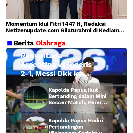
Momentum Idul Fitri 1447 H, Redaksi
Netizenupdate.com Silaturahmi di Kediaman
Kepala Desa Cilopadang
Berita
Olahraga
Remontada
Argentina vs Inggris
2-1, Messi Dkk ke
Final Piala Dunia
Kapolda Papua Ikut
2026
Bertanding dalam Mini
Soccer Match, Pererat
Kebersamaan Personel
di Bulan Ramadan
Kapolda Papua Hadiri
Pertandingan
Minisoccer Spripim vs