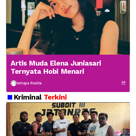
Artis Muda Elena Juniasari
Ternyata Hobi Menari
Ismaya Rosita
Kriminal
Terkini