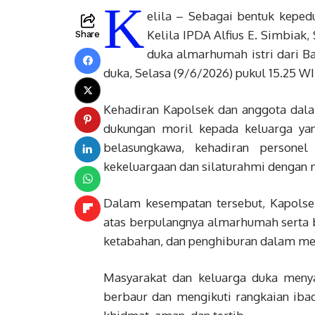
K
elila – Sebagai bentuk keped
Kelila IPDA Alfius E. Simbiak
Share
duka almarhumah istri dari B
duka, Selasa (9/6/2026) pukul 15.25 WI
Kehadiran Kapolsek dan anggota dal
dukungan moril kepada keluarga y
belasungkawa, kehadiran persone
kekeluargaan dan silaturahmi dengan 
Dalam kesempatan tersebut, Kapolse
atas berpulangnya almarhumah serta b
ketabahan, dan penghiburan dalam m
Masyarakat dan keluarga duka menya
berbaur dan mengikuti rangkaian iba