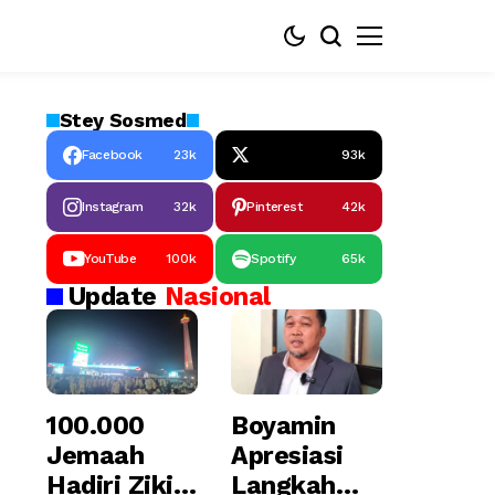
Stey
Sosmed
Facebook
23k
93k
Instagram
32k
Pinterest
42k
YouTube
100k
Spotify
65k
Update
Nasional
100.000
Boyamin
Jemaah
Apresiasi
Hadiri Zikir
Langkah