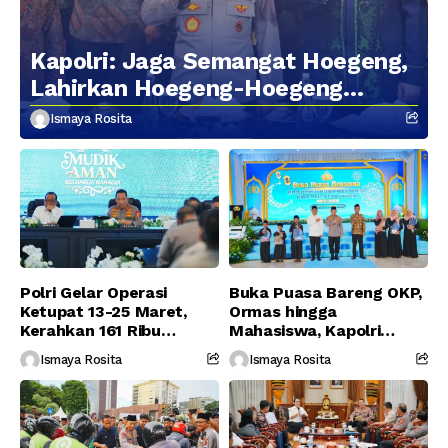
Kapolri: Jaga Semangat Hoegeng,
Lahirkan Hoegeng-Hoegeng
Berikutnya
Ismaya Rosita
Polri Gelar Operasi
Buka Puasa Bareng OKP,
Ketupat 13-25 Maret,
Ormas hingga
Kerahkan 161 Ribu
Mahasiswa, Kapolri
Personel Gabungan
Serukan Jaga
Ismaya Rosita
Ismaya Rosita
Persatuan-Dukung
Program Pemerintah