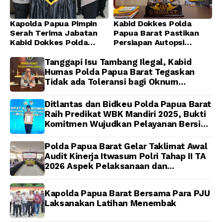
Kapolda Papua Pimpin
Kabid Dokkes Polda
Serah Terima Jabatan
Papua Barat Pastikan
Kabid Dokkes Polda
Persiapan Autopsi
Papua
Jenazah Presenter TVRI
Papua Barat Yanto
Tanggapi Isu Tambang Ilegal, Kabid
Idorway Telah Matang,
Humas Polda Papua Barat Tegaskan
Pelaksanaan
Tidak ada Toleransi bagi Oknum
Dijadwalkan Kamis
Anggota
Ditlantas dan Bidkeu Polda Papua Barat
Raih Predikat WBK Mandiri 2025, Bukti
Komitmen Wujudkan Pelayanan Bersih
dan Berintegritas
Polda Papua Barat Gelar Taklimat Awal
Audit Kinerja Itwasum Polri Tahap II TA
2026 Aspek Pelaksanaan dan
Pengendalian
Kapolda Papua Barat Bersama Para PJU
Laksanakan Latihan Menembak