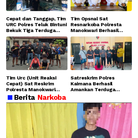
Cepat dan Tanggap, Tim
Tim Opsnal Sat
URC Polres Teluk Bintuni
Resnarkoba Polresta
Bekuk Tiga Terduga
Manokwari Berhasil
Pelaku Pencurian di SMA
Ungkap Kasus Tindak
Sanawesen
Pidana Narkotika
Golongan I Jenis Shabu
di SP 4 Distrik Prafi kab.
Manokwari
Tim Urc (Unit Reaksi
Satreskrim Polres
Cepat) Sat Reskrim
Kaimana Berhasil
Polresta Manokwari
Amankan Terduga
Berhasil Tangkap 2
Pelaku Penganiayaan
Berita
Narkoba
Pelaku Pengeroyokan di
Menggunakan Senjata
Taman Ria kab.
Tajam
Manokwari