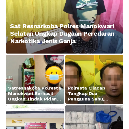
Sat Resnarkoba Polres Manokwari
Selatan Ungkap Dugaan Peredaran
Narkotika Jenis Ganja
Satresnakoba Polresta
Polresta Cilacap
Manokwari Berhasil
Tangkap Dua
Ungkap Tindak Pidana
Pengguna Sabu,
Narkotika Golongan I
Amankan Paket 0,34
Jenis Sabu di Jalan
Gram
Swapen Perkebunan
Manokwari