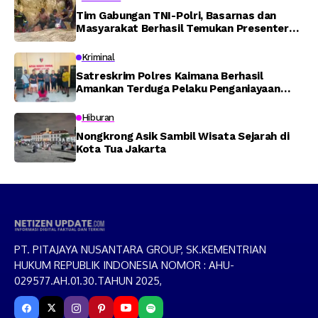
Tim Gabungan TNI-Polri, Basarnas dan
Masyarakat Berhasil Temukan Presenter
TVRI Papua Barat yang Hilang di Sungai
Memti
Kriminal
Satreskrim Polres Kaimana Berhasil
Amankan Terduga Pelaku Penganiayaan
Menggunakan Senjata Tajam
Hiburan
Nongkrong Asik Sambil Wisata Sejarah di
Kota Tua Jakarta
PT. PITAJAYA NUSANTARA GROUP, SK.KEMENTRIAN
HUKUM REPUBLIK INDONESIA NOMOR : AHU-
029577.AH.01.30.TAHUN 2025,