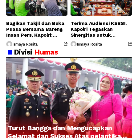
Bagikan Takjil dan Buka
Terima Audiensi KSBSI,
Puasa Bersama Bareng
Kapolri Tegaskan
Insan Pers, Kapolri:
Sinergitas untuk
Suara Media Suara
Perjuangkan Hak Buruh
Ismaya Rosita
Ismaya Rosita
Publik
Divisi
Humas
Turut Bangga dan Mengucapkan
Selamat dan Sukses Atas pelantikan