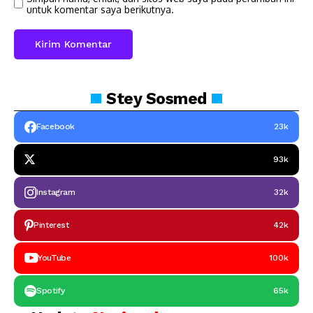
untuk komentar saya berikutnya.
Stey
Sosmed
Facebook
23k
93k
Instagram
32k
Pinterest
42k
YouTube
100k
Spotify
65k