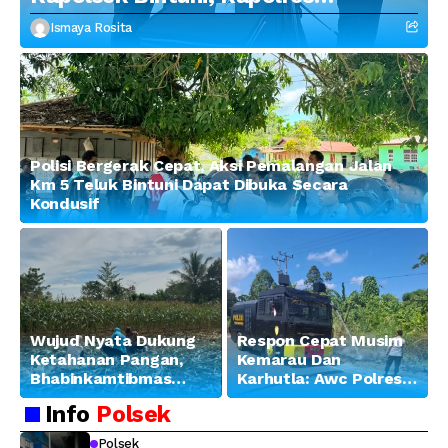
Tekankan Profesionalisme dan
Ismaya Rosita
Penguatan Sinergitas
Polisi Bergerak Cepat, Aksi Pemalangan Jalan
Km 5 Teluk Bintuni Dapat Dibuka Secara
Kondusif
Wujud Nyata Dukung
Respon Cepat Musim
Ketahanan Pangan,
Kemarau Dan
Bhabinkamtibmas
Karhutla: Awc Polres
Banjar Ausoy Turun
Teluk Bintuni
Info
Polsek
Langsung Bantu
Padamkan Kebakaran
Warga Panen Jagung
Lahan di Jalan Poros
Polsek