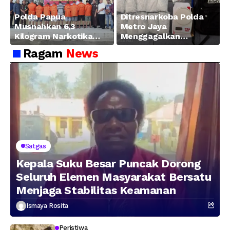
Polda Papua
Ditresnarkoba Polda
Musnahkan 6,3
Metro Jaya
Kilogram Narkotika
Menggagalkan
Hasil Pengungkapan
Peredaran Sabu 5,3 Kg
Ragam
News
Jaringan Lintas
Wilayah Februari 2026
Satgas
Kepala Suku Besar Puncak Dorong
Seluruh Elemen Masyarakat Bersatu
Menjaga Stabilitas Keamanan
Ismaya Rosita
Peristiwa