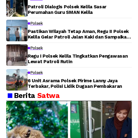
Tuasai
Patroli Dialogis Polsek Kelila Sasar
Perumahan Guru SMAN Kelila
Polsek
Pastikan Wilayah Tetap Aman, Regu II Polsek
Kelila Gelar Patroli Jalan Kaki dan Sampaikan
Pesan Kamtibmas
Polsek
Regu I Polsek Kelila Tingkatkan Pengawasan
Lewat Patroli Rutin
Polsek
6 Unit Asrama Polsek Pirime Lanny Jaya
Terbakar, Polisi Lidik Dugaan Pembakaran
Berita
Satwa