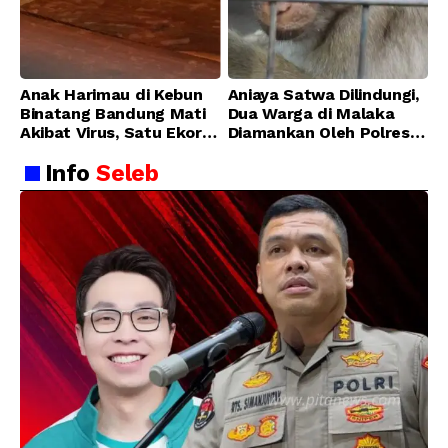
Anak Harimau di Kebun
Aniaya Satwa Dilindungi,
Binatang Bandung Mati
Dua Warga di Malaka
Akibat Virus, Satu Ekor
Diamankan Oleh Polres
Lainnya Berangsur
Malaka
Info
Seleb
Membaik