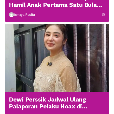
Hamil Anak Pertama Satu Bulan
menikah
Ismaya Rosita
Dewi Perssik Jadwal Ulang
Palaporan Pelaku Hoax di
Medsos