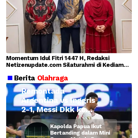
Momentum Idul Fitri 1447 H, Redaksi
Netizenupdate.com Silaturahmi di Kediaman
Kepala Desa Cilopadang
Berita
Olahraga
Remontada
Argentina vs Inggris
2-1, Messi Dkk ke
Final Piala Dunia
Kapolda Papua Ikut
2026
Bertanding dalam Mini