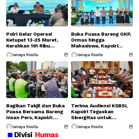
Polri Gelar Operasi
Buka Puasa Bareng OKP,
Ketupat 13-25 Maret,
Ormas hingga
Kerahkan 161 Ribu
Mahasiswa, Kapolri
Personel Gabungan
Serukan Jaga
Ismaya Rosita
Ismaya Rosita
Persatuan-Dukung
Program Pemerintah
Bagikan Takjil dan Buka
Terima Audiensi KSBSI,
Puasa Bersama Bareng
Kapolri Tegaskan
Insan Pers, Kapolri:
Sinergitas untuk
Suara Media Suara
Perjuangkan Hak Buruh
Ismaya Rosita
Ismaya Rosita
Publik
Divisi
Humas