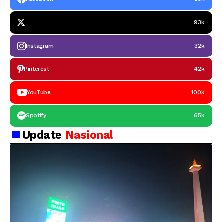
93k
Instagram
32k
Pinterest
42k
YouTube
100k
Spotify
65k
Update
Nasional