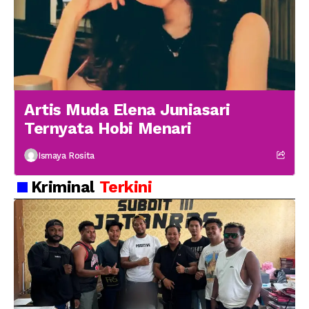
Artis Muda Elena Juniasari
Ternyata Hobi Menari
Ismaya Rosita
Kriminal
Terkini