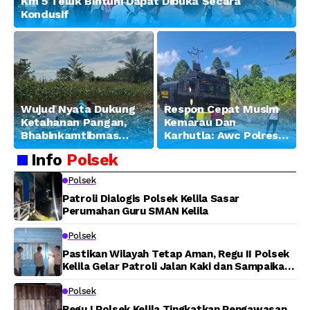
Km 5 Teluk Bintuni Dapat Dibuka Secara
Kondusif
Wujud Nyata Dukung
Respon Cepat Musim
Ketahanan Pangan,
Kemarau Dan
Bhabinkamtibmas
Karhutla: Awc Polres
Banjar Ausoy Turun
Teluk Bintuni
Info
Polsek
Langsung Bantu
Padamkan Kebakaran
Warga Panen Jagung
Lahan di Jalan Poros
Polsek
Tuasai
Patroli Dialogis Polsek Kelila Sasar
Perumahan Guru SMAN Kelila
Polsek
Pastikan Wilayah Tetap Aman, Regu II Polsek
Kelila Gelar Patroli Jalan Kaki dan Sampaikan
Pesan Kamtibmas
Polsek
Regu I Polsek Kelila Tingkatkan Pengawasan