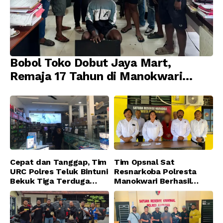
Bobol Toko Dobut Jaya Mart,
Remaja 17 Tahun di Manokwari
Ditangkap Tim URC Resmob
Jatanras Polda Papua Barat
Cepat dan Tanggap, Tim
Tim Opsnal Sat
URC Polres Teluk Bintuni
Resnarkoba Polresta
Bekuk Tiga Terduga
Manokwari Berhasil
Pelaku Pencurian di SMA
Ungkap Kasus Tindak
Sanawesen
Pidana Narkotika
Golongan I Jenis Shabu
di SP 4 Distrik Prafi kab.