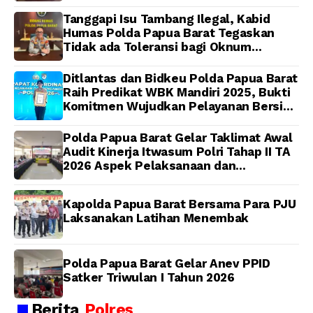
Idorway Telah Matang, Pelaksanaan
Dijadwalkan Kamis
Tanggapi Isu Tambang Ilegal, Kabid
Humas Polda Papua Barat Tegaskan
Tidak ada Toleransi bagi Oknum
Anggota
Ditlantas dan Bidkeu Polda Papua Barat
Raih Predikat WBK Mandiri 2025, Bukti
Komitmen Wujudkan Pelayanan Bersih
dan Berintegritas
Polda Papua Barat Gelar Taklimat Awal
Audit Kinerja Itwasum Polri Tahap II TA
2026 Aspek Pelaksanaan dan
Pengendalian
Kapolda Papua Barat Bersama Para PJU
Laksanakan Latihan Menembak
Polda Papua Barat Gelar Anev PPID
Satker Triwulan I Tahun 2026
Berita
Polres