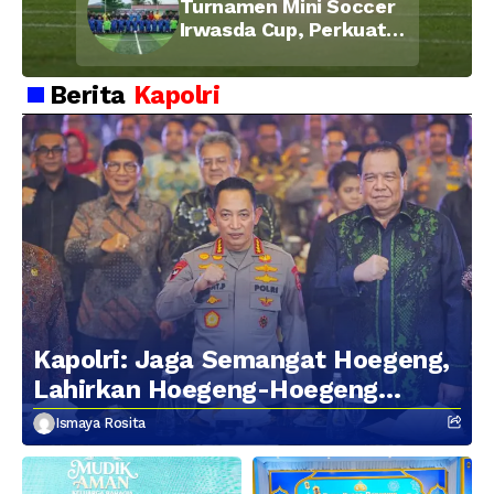
Turnamen Mini Soccer
Irwasda Cup, Perkuat
Soliditas dan
Kebersamaan Personel
Berita
Kapolri
Kapolri: Jaga Semangat Hoegeng,
Lahirkan Hoegeng-Hoegeng
Berikutnya
Ismaya Rosita