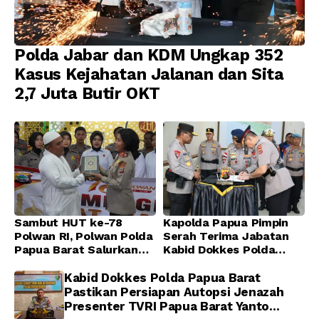
Polda Jabar dan KDM Ungkap 352
Kasus Kejahatan Jalanan dan Sita
2,7 Juta Butir OKT
Sambut HUT ke-78
Kapolda Papua Pimpin
Polwan RI, Polwan Polda
Serah Terima Jabatan
Papua Barat Salurkan
Kabid Dokkes Polda
Al-Qur’an dan Gelar
Papua
Ibadah Bersama di
Kabid Dokkes Polda Papua Barat
Masjid Al-Muhajirin
Pastikan Persiapan Autopsi Jenazah
Presenter TVRI Papua Barat Yanto