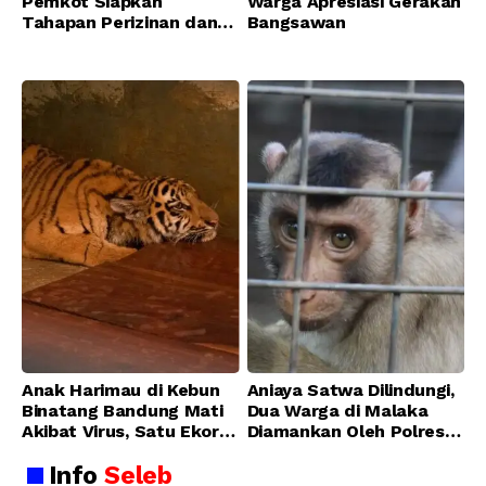
Pemkot Siapkan
Warga Apresiasi Gerakan
Tahapan Perizinan dan
Bangsawan
Transisi Operasional
Bandung Zoo
Anak Harimau di Kebun
Aniaya Satwa Dilindungi,
Binatang Bandung Mati
Dua Warga di Malaka
Akibat Virus, Satu Ekor
Diamankan Oleh Polres
Lainnya Berangsur
Malaka
Info
Seleb
Membaik