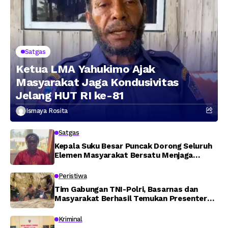
Satgas
Ketua LMA Yahukimo Ajak
Masyarakat Jaga Kondusivitas
Jelang HUT RI ke-81
Ismaya Rosita
Satgas
Kepala Suku Besar Puncak Dorong Seluruh
Elemen Masyarakat Bersatu Menjaga
Stabilitas Keamanan
Peristiwa
Tim Gabungan TNI-Polri, Basarnas dan
Masyarakat Berhasil Temukan Presenter
TVRI Papua Barat yang Hilang di Sungai
Memti
Kriminal