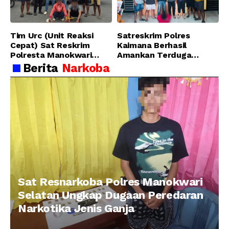
Manokwari
Tim Urc (Unit Reaksi
Satreskrim Polres
Cepat) Sat Reskrim
Kaimana Berhasil
Polresta Manokwari
Amankan Terduga
Berhasil Tangkap 2
Pelaku Penganiayaan
Berita
Narkoba
Pelaku Pengeroyokan di
Menggunakan Senjata
Taman Ria kab.
Tajam
Manokwari
Sat Resnarkoba Polres Manokwari
Selatan Ungkap Dugaan Peredaran
Narkotika Jenis Ganja