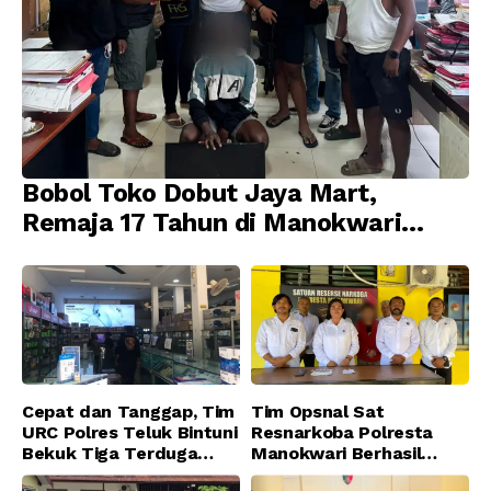
Bobol Toko Dobut Jaya Mart,
Remaja 17 Tahun di Manokwari
Ditangkap Tim URC Resmob
Jatanras Polda Papua Barat
Cepat dan Tanggap, Tim
Tim Opsnal Sat
URC Polres Teluk Bintuni
Resnarkoba Polresta
Bekuk Tiga Terduga
Manokwari Berhasil
Pelaku Pencurian di SMA
Ungkap Kasus Tindak