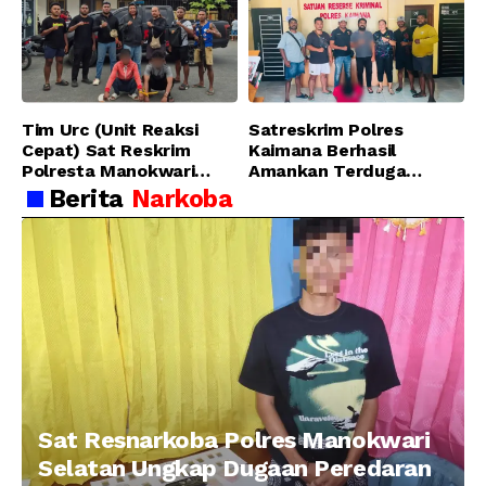
Sanawesen
Pidana Narkotika
Golongan I Jenis Shabu
di SP 4 Distrik Prafi kab.
Manokwari
Tim Urc (Unit Reaksi
Satreskrim Polres
Cepat) Sat Reskrim
Kaimana Berhasil
Polresta Manokwari
Amankan Terduga
Berhasil Tangkap 2
Pelaku Penganiayaan
Berita
Narkoba
Pelaku Pengeroyokan di
Menggunakan Senjata
Taman Ria kab.
Tajam
Manokwari
Sat Resnarkoba Polres Manokwari
Selatan Ungkap Dugaan Peredaran