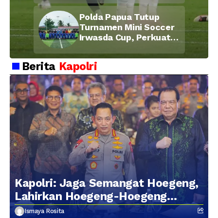
Soliditas dan
Polda Papua Tutup
Kebersamaan Personel
Turnamen Mini Soccer
Irwasda Cup, Perkuat
Soliditas dan
Kebersamaan Personel
Berita
Kapolri
Kapolri: Jaga Semangat Hoegeng,
Lahirkan Hoegeng-Hoegeng
Berikutnya
Ismaya Rosita