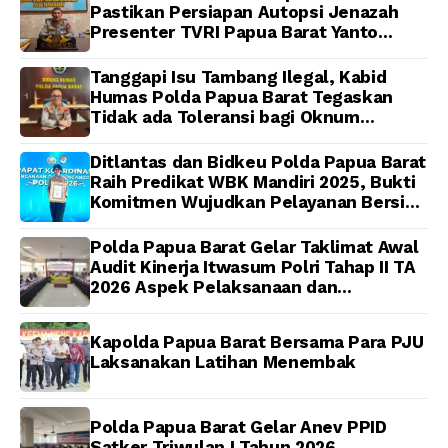
Masjid Al-Muhajirin
Pastikan Persiapan Autopsi Jenazah
Presenter TVRI Papua Barat Yanto
Idorway Telah Matang, Pelaksanaan
Dijadwalkan Kamis
Tanggapi Isu Tambang Ilegal, Kabid
Humas Polda Papua Barat Tegaskan
Tidak ada Toleransi bagi Oknum
Anggota
Ditlantas dan Bidkeu Polda Papua Barat
Raih Predikat WBK Mandiri 2025, Bukti
Komitmen Wujudkan Pelayanan Bersih
dan Berintegritas
Polda Papua Barat Gelar Taklimat Awal
Audit Kinerja Itwasum Polri Tahap II TA
2026 Aspek Pelaksanaan dan
Pengendalian
Kapolda Papua Barat Bersama Para PJU
Laksanakan Latihan Menembak
Polda Papua Barat Gelar Anev PPID
Satker Triwulan I Tahun 2026