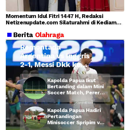
Momentum Idul Fitri 1447 H, Redaksi
Netizenupdate.com Silaturahmi di Kediaman
Kepala Desa Cilopadang
Berita
Olahraga
Remontada
Argentina vs Inggris
2-1, Messi Dkk ke
Final Piala Dunia
Kapolda Papua Ikut
2026
Bertanding dalam Mini
Soccer Match, Pererat
Kebersamaan Personel
di Bulan Ramadan
Kapolda Papua Hadiri
Pertandingan
Minisoccer Spripim vs
Bid Propam, Pererat