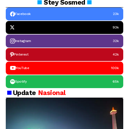
Stey
Sosmed
Facebook
23k
93k
Instagram
32k
Pinterest
42k
YouTube
100k
Spotify
65k
Update
Nasional