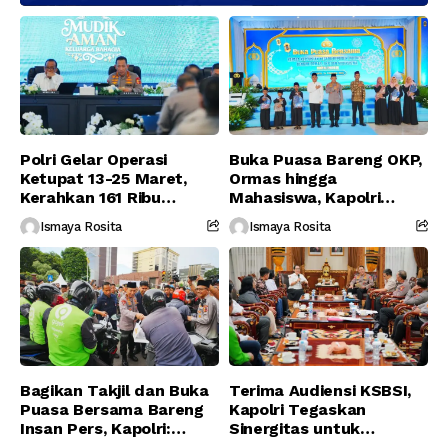
Polri Gelar Operasi
Buka Puasa Bareng OKP,
Ketupat 13-25 Maret,
Ormas hingga
Kerahkan 161 Ribu
Mahasiswa, Kapolri
Personel Gabungan
Serukan Jaga
Ismaya Rosita
Ismaya Rosita
Persatuan-Dukung
Program Pemerintah
Bagikan Takjil dan Buka
Terima Audiensi KSBSI,
Puasa Bersama Bareng
Kapolri Tegaskan
Insan Pers, Kapolri:
Sinergitas untuk
Suara Media Suara
Perjuangkan Hak Buruh