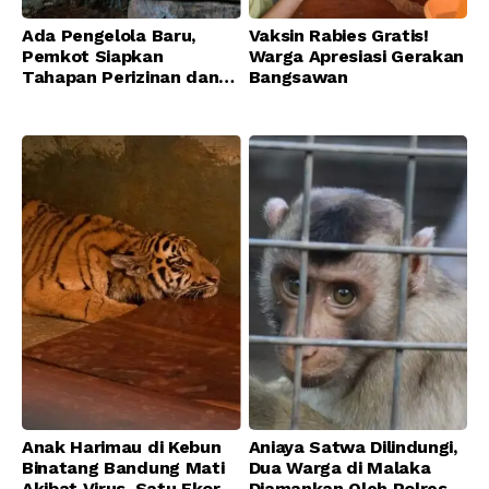
Ada Pengelola Baru,
Vaksin Rabies Gratis!
Pemkot Siapkan
Warga Apresiasi Gerakan
Tahapan Perizinan dan
Bangsawan
Transisi Operasional
Bandung Zoo
Anak Harimau di Kebun
Aniaya Satwa Dilindungi,
Binatang Bandung Mati
Dua Warga di Malaka
Akibat Virus, Satu Ekor
Diamankan Oleh Polres