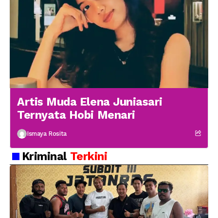
Artis Muda Elena Juniasari
Ternyata Hobi Menari
Ismaya Rosita
Kriminal
Terkini