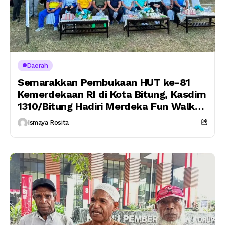
Daerah
Semarakkan Pembukaan HUT ke-81
Kemerdekaan RI di Kota Bitung, Kasdim
1310/Bitung Hadiri Merdeka Fun Walk
Wujud Sinergitas TNI bersama
Ismaya Rosita
Pemerintah Daerah