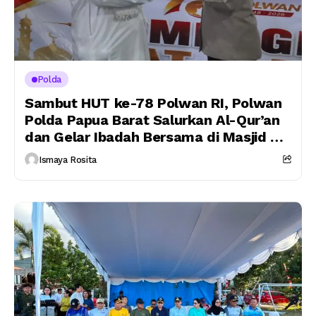
Polda
Sambut HUT ke-78 Polwan RI, Polwan
Polda Papua Barat Salurkan Al-Qur’an
dan Gelar Ibadah Bersama di Masjid Al-
Muhajirin
Ismaya Rosita